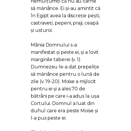
nemulțumiți că nu au carne
să mănânce. Ei și-au amintit că
în Egipt avea la discreție pești,
castraveți, pepeni, praji, ceapă
și usturoi.
Mânia Domnului s-a
manifestat și peste ei, și a lovit
marginile taberei (v. 1).
Dumnezeu le-a dat prepelițe
să mănânce pentru o lună de
zile (v. 19-20). Moise a mijlocit
pentru ei și a ales 70 de
bătrâni pe care i-a adus la ușa
Cortului. Domnul a luat din
duhul care era peste Moise și
l-a pus peste ei.