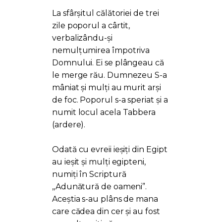
La sfârșitul călătoriei de trei
zile poporul a cârtit,
verbalizându-și
nemulțumirea împotriva
Domnului. Ei se plângeau că
le merge rău. Dumnezeu S-a
mâniat și mulți au murit arși
de foc. Poporul s-a speriat și a
numit locul acela Tabbera
(ardere).
Odată cu evreii ieșiți din Egipt
au ieșit și mulți egipteni,
numiți în Scriptură
,,Adunătură de oameni”.
Aceștia s-au plâns de mana
care cădea din cer și au fost