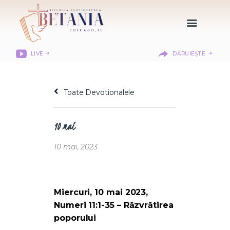
LIVE
DĂRUIEȘTE
HOME
DESPRE NOI
Toate Devotionalele
DEPARTAMENTE
RESURSE
10 mai
CITIREA BIBLIEI
MISIUNEA BETANIA
10 mai, 2023
CONTACT
INFORMAȚII
LOGIN MEMBER
Miercuri, 10 mai 2023,
PORTAL
Numeri 11:1-35 – Răzvrătirea
poporului