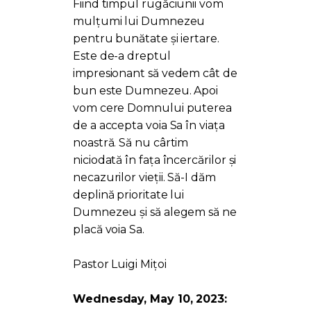
Fiind timpul rugăciunii vom
mulțumi lui Dumnezeu
pentru bunătate și iertare.
Este de-a dreptul
impresionant să vedem cât de
bun este Dumnezeu. Apoi
vom cere Domnului puterea
de a accepta voia Sa în viața
noastră. Să nu cârtim
niciodată în fața încercărilor și
necazurilor vieții. Să-I dăm
deplină prioritate lui
Dumnezeu și să alegem să ne
placă voia Sa.
Pastor Luigi Mițoi
Wednesday, May 10, 2023: