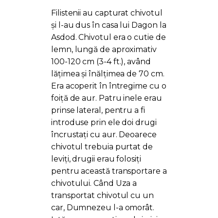
PORTAL
Filistenii au capturat chivotul
și l-au dus în casa lui Dagon la
Asdod. Chivotul era o cutie de
lemn, lungă de aproximativ
100-120 cm (3-4 ft.), având
lățimea și înălțimea de 70 cm.
Era acoperit în întregime cu o
foiță de aur. Patru inele erau
prinse lateral, pentru a fi
introduse prin ele doi drugi
încrustați cu aur. Deoarece
chivotul trebuia purtat de
leviți, drugii erau folosiți
pentru această transportare a
chivotului. Când Uza a
transportat chivotul cu un
car, Dumnezeu l-a omorât.