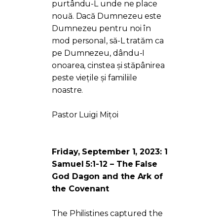
purtându-L unde ne place
nouă. Dacă Dumnezeu este
Dumnezeu pentru noi în
mod personal, să-L tratăm ca
pe Dumnezeu, dându-I
onoarea, cinstea și stăpânirea
peste viețile și familiile
noastre.
Pastor Luigi Mițoi
Friday, September 1, 2023: 1
Samuel 5:1-12 – The False
God Dagon and the Ark of
the Covenant
The Philistines captured the