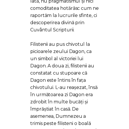
Iată, nu pragmatismul și nici
comoditatea hotărăsc cum ne
raportăm la lucrurile sfinte, ci
descoperirea divină prin
Cuvântul Scripturii.
Filistenii au pus chivotul la
picioarele zeului Dagon, ca
un simbol al victoriei lui
Dagon. A doua zi, filistenii au
constatat cu stupoare că
Dagon este întins în fața
chivotului. L-au reașezat, însă
în următoarea zi Dagon era
zdrobit în multe bucăți și
împrăștiat în casă. De
asemenea, Dumnezeu a
trimis peste filisteni o boală