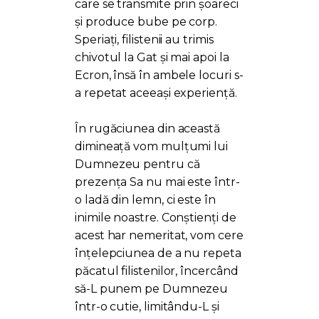
care se transmite prin șoareci
și produce bube pe corp.
Speriați, filistenii au trimis
chivotul la Gat și mai apoi la
Ecron, însă în ambele locuri s-
a repetat aceeași experiență.
În rugăciunea din această
dimineață vom mulțumi lui
Dumnezeu pentru că
prezența Sa nu mai este într-
o ladă din lemn, ci este în
inimile noastre. Conștienți de
acest har nemeritat, vom cere
înțelepciunea de a nu repeta
păcatul filistenilor, încercând
să-L punem pe Dumnezeu
într-o cutie, limitându-L și