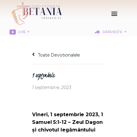
LIVE
DĂRUIEȘTE
HOME
DESPRE NOI
Toate Devotionalele
DEPARTAMENTE
RESURSE
1 septembrie
CITIREA BIBLIEI
MISIUNEA BETANIA
1 septembrie, 2023
CONTACT
INFORMAȚII
BETHANY CHRISTIAN
Vineri, 1 septembrie 2023, 1
ACADEMY
Samuel 5:1-12 – Zeul Dagon
și chivotul legământului
LOGIN MEMBER