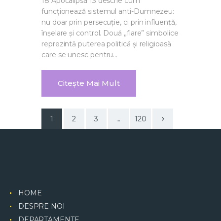
18 Apocalipsa 13 descrie cum
funcționează sistemul anti-Dumnezeu:
nu doar prin persecuție, ci prin influență,
înșelare și control. Două „fiare” simbolice
reprezintă puterea politică și religioasă
care se unesc pentru…
Citește Mai Mult
1
2
3
>
...
120
HOME
DESPRE NOI
DEPARTAMENTE