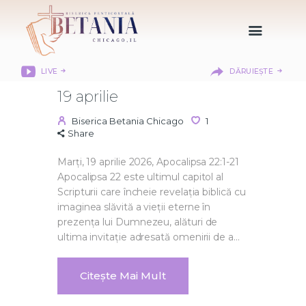
LIVE
DĂRUIEȘTE
HOME
19 aprilie
DESPRE NOI
Biserica Betania Chicago
1
DEPARTAMENTE
Share
RESURSE
Marți, 19 aprilie 2026, Apocalipsa 22:1-21
CITIREA BIBLIEI
Apocalipsa 22 este ultimul capitol al
Scripturii care încheie revelația biblică cu
MISIUNEA BETANIA
imaginea slăvită a vieții eterne în
CONTACT
prezența lui Dumnezeu, alături de
INFORMAȚII
ultima invitație adresată omenirii de a…
LOGIN MEMBER
PORTAL
Citește Mai Mult