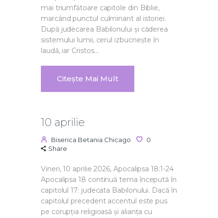
mai triumfătoare capitole din Biblie,
marcând punctul culminant al istoriei.
După judecarea Babilonului și căderea
sistemului lumii, cerul izbucnește în
laudă, iar Cristos…
Citește Mai Mult
10 aprilie
Biserica Betania Chicago
0
Share
Vineri, 10 aprilie 2026, Apocalipsa 18:1-24
Apocalipsa 18 continuă tema începută în
capitolul 17: judecata Babilonului. Dacă în
capitolul precedent accentul este pus
pe corupția religioasă și alianța cu