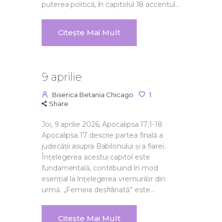
puterea politică, în capitolul 18 accentul…
Citește Mai Mult
9 aprilie
Biserica Betania Chicago
1
Share
Joi, 9 aprilie 2026, Apocalipsa 17:1-18
Apocalipsa 17 descrie partea finală a
judecății asupra Babilonului și a fiarei.
Înțelegerea acestui capitol este
fundamentală, contribuind în mod
esențial la înțelegerea vremurilor din
urmă. „Femeia desfrânată” este…
Citește Mai Mult