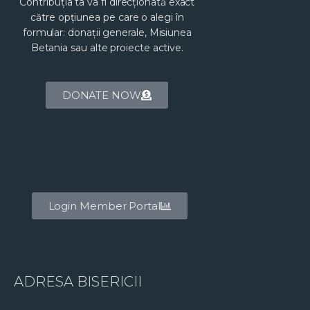
Contribuția ta va fi direcționată exact
către opțiunea pe care o alegi în
formular: donații generale, Misiunea
Betania sau alte proiecte active.
DONATE NOW
Login Member Portal
ADRESA BISERICII