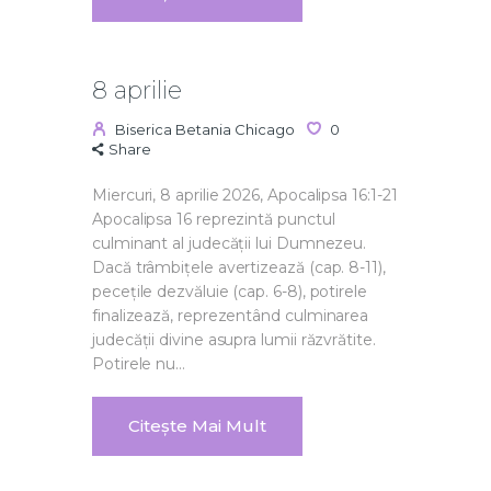
8 aprilie
Biserica Betania Chicago
0
Share
Miercuri, 8 aprilie 2026, Apocalipsa 16:1-21
Apocalipsa 16 reprezintă punctul
culminant al judecății lui Dumnezeu.
Dacă trâmbițele avertizează (cap. 8-11),
pecețile dezvăluie (cap. 6-8), potirele
finalizează, reprezentând culminarea
judecății divine asupra lumii răzvrătite.
Potirele nu…
Citește Mai Mult