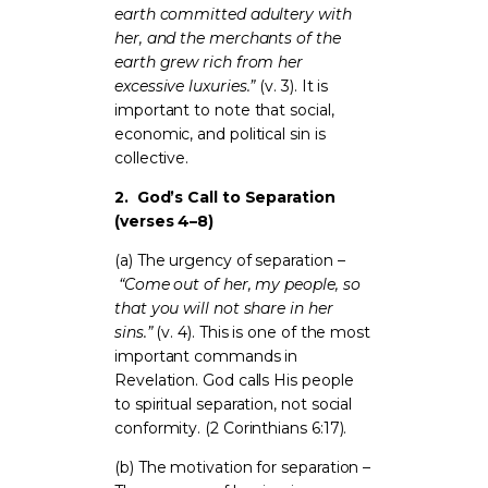
earth committed adultery with
her, and the merchants of the
earth grew rich from her
excessive luxuries.”
(v. 3). It is
important to note that social,
economic, and political sin is
collective.
2.
God’s Call to Separation
(verses 4–8)
(a) The urgency of separation –
“Come out of her, my people, so
that you will not share in her
sins.”
(v. 4). This is one of the most
important commands in
Revelation. God calls His people
to spiritual separation, not social
conformity. (2 Corinthians 6:17).
(b) The motivation for separation –