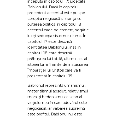
începută în capitolul 17: judecata
Babilonului. Dacă în capitolul
precedent accentul este pus pe
corupția religioasă și alianța cu
puterea politică, în capitolul 18
accentul cade pe comerț, bogăție,
lux și seducția sistemului lumii. În
capitolul 17 este descrisă
identitatea Babilonului, însă în
capitolul 18 este descrisă
prăbușirea lui totală, ultimul act al
istoriei lumii înainte de instaurarea
Împărăției lui Cristos care va fi
prezentată în capitolul 19.
Babilonul reprezintă umanismul,
materialismul absolut, relativismul
moral și hedonismul ca scop al
vieții, lumea în care adevărul este
negociabil, iar valoarea supremă
este profitul. Babilonul nu este