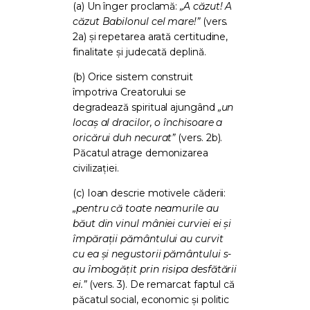
(a) Un înger proclamă:
„A căzut! A
căzut Babilonul cel mare!”
(vers.
2a) și repetarea arată certitudine,
finalitate și judecată deplină.
(b) Orice sistem construit
împotriva Creatorului se
degradează spiritual ajungând
„un
locaș al dracilor, o închisoare a
oricărui duh necurat”
(vers. 2b).
Păcatul atrage demonizarea
civilizației.
(c) Ioan descrie motivele căderii:
„pentru că toate neamurile au
băut din vinul mâniei curviei ei și
împărații pământului au curvit
cu ea și negustorii pământului s-
au îmbogățit prin risipa desfătării
ei.”
(vers. 3). De remarcat faptul că
păcatul social, economic și politic