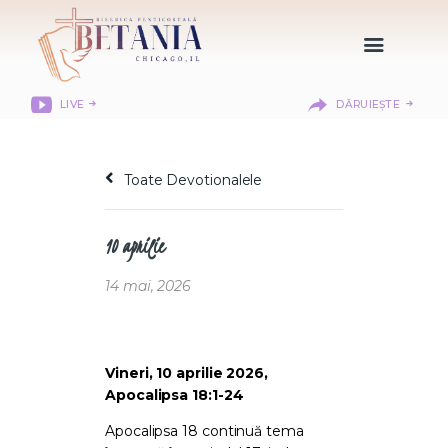
LIVE
DĂRUIEȘTE
HOME
DESPRE NOI
Toate Devotionalele
DEPARTAMENTE
RESURSE
10 aprilie
CITIREA BIBLIEI
MISIUNEA BETANIA
14 mai, 2026
CONTACT
INFORMAȚII
LOGIN MEMBER
Vineri, 10 aprilie 2026,
Apocalipsa 18:1-24
PORTAL
Apocalipsa 18 continuă tema