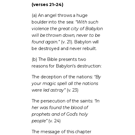
(verses 21–24)
(a) An angel throws a huge
boulder into the sea:
“With such
violence the great city of Babylon
will be thrown down, never to be
found again.”
(v. 21). Babylon will
be destroyed and never rebuilt.
(b) The Bible presents two
reasons for Babylon’s destruction:
The deception of the nations:
“By
your magic spell all the nations
were led astray”
(v. 23)
The persecution of the saints:
“In
her was found the blood of
prophets and of God’s holy
people”
(v. 24)
The message of this chapter