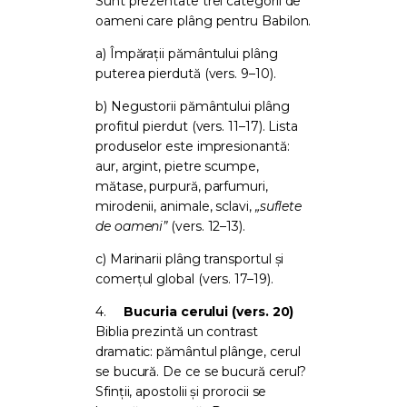
Sunt prezentate trei categorii de
oameni care plâng pentru Babilon.
a) Împărații pământului plâng
puterea pierdută (vers. 9–10).
b) Negustorii pământului plâng
profitul pierdut (vers. 11–17). Lista
produselor este impresionantă:
aur, argint, pietre scumpe,
mătase, purpură, parfumuri,
mirodenii, animale, sclavi,
„suflete
de oameni”
(vers. 12–13).
c) Marinarii plâng transportul și
comerțul global (vers. 17–19).
4.
Bucuria cerului (vers. 20)
Biblia prezintă un contrast
dramatic: pământul plânge, cerul
se bucură. De ce se bucură cerul?
Sfinții, apostolii și prorocii se