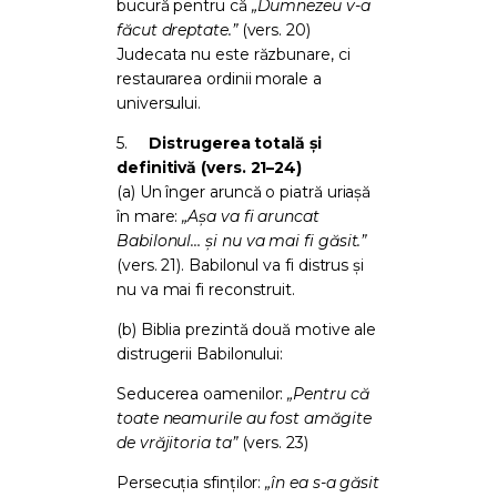
bucură pentru că
„Dumnezeu v-a
făcut dreptate.”
(vers. 20)
Judecata nu este răzbunare, ci
restaurarea ordinii morale a
universului.
5.
Distrugerea totală și
definitivă (vers. 21–24)
(a) Un înger aruncă o piatră uriașă
în mare:
„Așa va fi aruncat
Babilonul… și nu va mai fi găsit.”
(vers. 21). Babilonul va fi distrus și
nu va mai fi reconstruit.
(b) Biblia prezintă două motive ale
distrugerii Babilonului:
Seducerea oamenilor:
„Pentru că
toate neamurile au fost amăgite
de vrăjitoria ta”
(vers. 23)
Persecuția sfinților:
„în ea s-a găsit