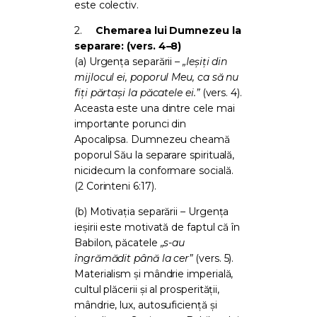
este colectiv.
2.
Chemarea lui Dumnezeu la
separare: (vers. 4–8)
(a) Urgența separării –
„Ieșiți din
mijlocul ei, poporul Meu, ca să nu
fiți părtași la păcatele ei.”
(vers. 4).
Aceasta este una dintre cele mai
importante porunci din
Apocalipsa. Dumnezeu cheamă
poporul Său la separare spirituală,
nicidecum la conformare socială.
(2 Corinteni 6:17).
(b) Motivația separării – Urgența
ieșirii este motivată de faptul că în
Babilon, păcatele
„s-au
îngrămădit până la cer”
(vers. 5).
Materialism și mândrie imperială,
cultul plăcerii și al prosperității,
mândrie, lux, autosuficiență și