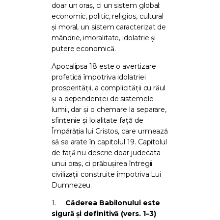
doar un oraș, ci un sistem global:
economic, politic, religios, cultural
și moral, un sistem caracterizat de
mândrie, imoralitate, idolatrie și
putere economică.
Apocalipsa 18 este o avertizare
profetică împotriva idolatriei
prosperității, a complicității cu răul
și a dependenței de sistemele
lumii, dar și o chemare la separare,
sfințenie și loialitate față de
Împărăția lui Cristos, care urmează
să se arate în capitolul 19. Capitolul
de față nu descrie doar judecata
unui oraș, ci prăbușirea întregii
civilizații construite împotriva Lui
Dumnezeu.
1.
Căderea Babilonului este
sigură și definitivă (vers. 1–3)