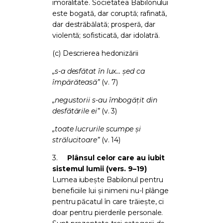
imoralitate. Societatea Babilonului
este bogată, dar coruptă; rafinată,
dar destrăbălată; prosperă, dar
violentă; sofisticată, dar idolatră.
(c) Descrierea hedonizării
„s-a desfătat în lux… șed ca
împărăteasă”
(v. 7)
„negustorii s-au îmbogățit din
desfătările ei”
(v. 3)
„toate lucrurile scumpe și
strălucitoare”
(v. 14)
3.
Plânsul celor care au iubit
sistemul lumii (vers. 9–19)
Lumea iubește Babilonul pentru
beneficiile lui și nimeni nu-l plânge
pentru păcatul în care trăiește, ci
doar pentru pierderile personale.