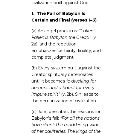
civilization built against God.
1.
The Fall of Babylon Is
Certain and Final (verses 1–3)
(a) An angel proclaims:
“Fallen!
Fallen is Babylon the Great!”
(v.
2a), and the repetition
emphasizes certainty, finality, and
complete judgment.
(b) Every system built against the
Creator spiritually deteriorates
until it becomes
“a dwelling for
demons and a haunt for every
impure spirit”
(v. 2b). Sin leads to
the demonization of civilization.
(c) John describes the reasons for
Babylon’s fall:
“For all the nations
have drunk the maddening wine
of her adulteries. The kings of the