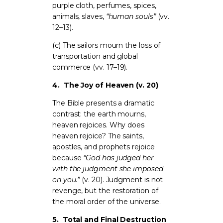
purple cloth, perfumes, spices,
animals, slaves,
“human souls”
(vv.
12–13).
(c) The sailors mourn the loss of
transportation and global
commerce (vv. 17–19).
4.
The Joy of Heaven (v. 20)
The Bible presents a dramatic
contrast: the earth mourns,
heaven rejoices. Why does
heaven rejoice? The saints,
apostles, and prophets rejoice
because
“God has judged her
with the judgment she imposed
on you.”
(v. 20). Judgment is not
revenge, but the restoration of
the moral order of the universe.
5.
Total and Final Destruction