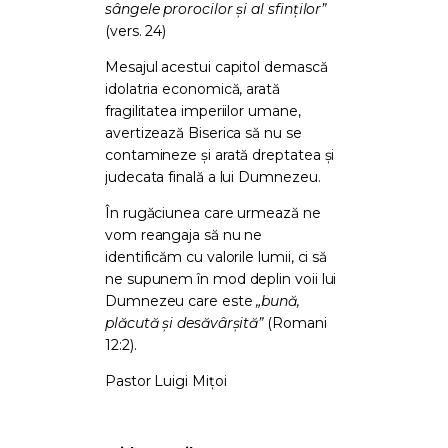
sângele prorocilor și al sfinților”
(vers. 24)
Mesajul acestui capitol demască
idolatria economică, arată
fragilitatea imperiilor umane,
avertizează Biserica să nu se
contamineze și arată dreptatea și
judecata finală a lui Dumnezeu.
În rugăciunea care urmează ne
vom reangaja să nu ne
identificăm cu valorile lumii, ci să
ne supunem în mod deplin voii lui
Dumnezeu care este
„bună,
plăcută și desăvârșită”
(Romani
12:2).
Pastor Luigi Mițoi