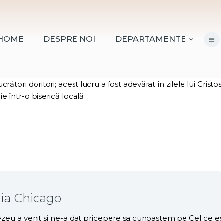
HOME
DESPRE NOI
HOME
DESPRE NOI
DEPARTAMENTE
DEPARTAMENTE
RESURSE
ori doritori; acest lucru a fost adevărat în zilele lui Cristos ș
 într-o biserică locală
CITIREA BIBLIEI
MISIUNEA BETANIA
CONTACT
INFORMAȚII
LOGIN MEMBER
nia Chicago
PORTAL
zeu a venit si ne-a dat pricepere sa cunoastem pe Cel ce es