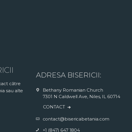
ICII
ADRESA BISERICII:
exact către
Bethany Romanian Church
ia sau alte
7301 N Caldwell Ave, Niles, IL 60714
CONTACT
contact@bisericabetania.com
+1 (847) 647 1804