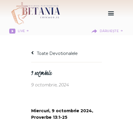
LIVE
DĂRUIEȘTE
HOME
DESPRE NOI
Toate Devotionalele
DEPARTAMENTE
RESURSE
9 octombrie
CITIREA BIBLIEI
MISIUNEA BETANIA
9 octombrie, 2024
CONTACT
INFORMAȚII
LOGIN MEMBER
Miercuri, 9 octombrie 2024,
Proverbe 13:1-25
PORTAL