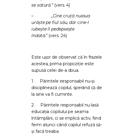
se satură.”
(vers. 4)
–
,,Cine cruţă nuiaua
urăşte pe fiul său, dar cine-l
iubeşte îl pedepseşte
îndată.”
(vers. 24)
Este ușor de observat că în frazele
acestea, prima propoziție este
supusă celei de-a doua.
1.
Părintele iresponsabil nu-și
disciplinează copilul, sperând că de
la sine va fi cuminte.
2.
Părintele responsabil nu lasă
educația copilului pe seama
întâmplării, ci se implică activ, fiind
ferm atunci când copilul refuză să-
și facă treaba.