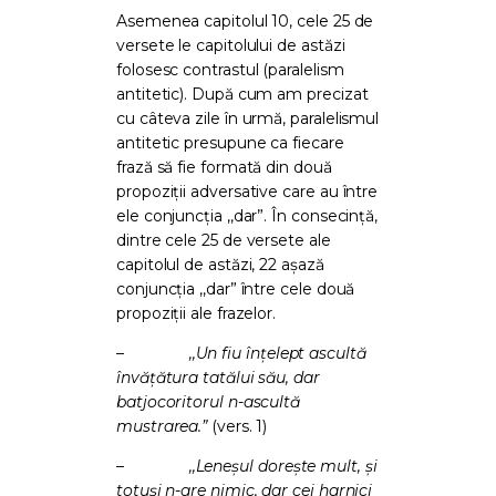
Asemenea capitolul 10, cele 25 de
versete le capitolului de astăzi
folosesc contrastul (paralelism
antitetic). După cum am precizat
cu câteva zile în urmă, paralelismul
antitetic presupune ca fiecare
frază să fie formată din două
propoziții adversative care au între
ele conjuncția ,,dar”. În consecință,
dintre cele 25 de versete ale
capitolul de astăzi, 22 așază
conjuncția ,,dar” între cele două
propoziții ale frazelor.
–
,,Un fiu înţelept ascultă
învăţătura tatălui său, dar
batjocoritorul n-ascultă
mustrarea.”
(vers. 1)
–
,,Leneşul doreşte mult, şi
totuşi n-are nimic, dar cei harnici