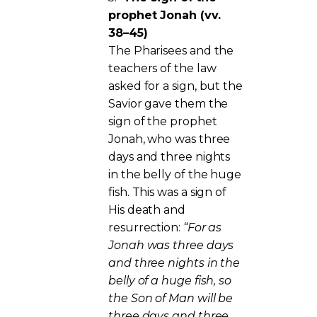
prophet Jonah (vv.
38–45)
The Pharisees and the
teachers of the law
asked for a sign, but the
Savior gave them the
sign of the prophet
Jonah, who was three
days and three nights
in the belly of the huge
fish. This was a sign of
His death and
resurrection:
“For as
Jonah was three days
and three nights in the
belly of a huge fish, so
the Son of Man will be
three days and three