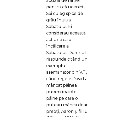
acuzat de farisei
pentru că ucenicii
Săi culeg spice de
grâu în ziua
Sabatului. Ei
considerau această
acțiune ca o
încălcare a
Sabatului.
Domnul
răspunde citând un
exemplu
asemănător din V.T.,
când regele David a
mâncat pâinea
punerii înainte,
pâine pe care o
puteau mânca doar
preoții, Aaron și fiii lui