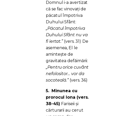
Domnul i-a avertizat
că se fac vinovați de
păcatul împotriva
Duhului Sfânt:
„Păcatul împotriva
Duhului Sfânt nu va
fi iertat.”
(vers. 31)
De
asemenea, El le
amintește de
gravitatea defăimării:
„Pentru orice cuvânt
nefolositor… vor da
socoteală.”
(vers. 36)
5.
Minunea cu
prorocul Iona (vers.
38-45)
Fariseii și
cărturarii au cerut