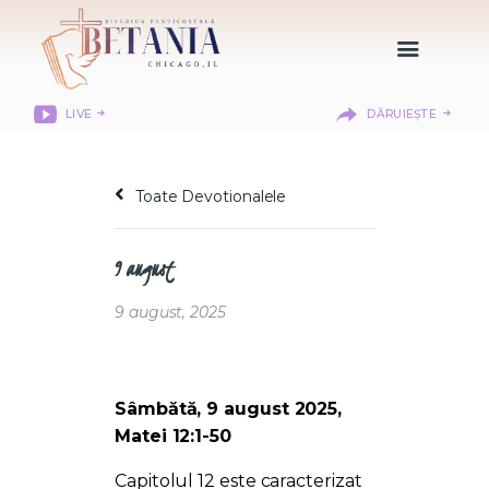
LIVE
DĂRUIEȘTE
HOME
DESPRE NOI
Toate Devotionalele
DEPARTAMENTE
RESURSE
9 august
CITIREA BIBLIEI
MISIUNEA BETANIA
9 august, 2025
CONTACT
INFORMAȚII
LOGIN MEMBER
Sâmbătă, 9 august 2025,
PORTAL
Matei 12:1-50
Capitolul 12 este caracterizat