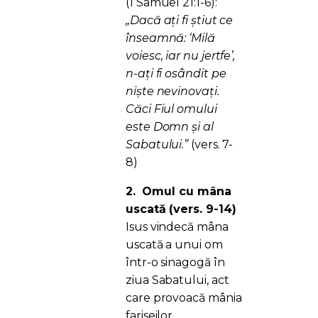
(1 Samuel 21:1-6):
„Dacă aţi fi ştiut ce
înseamnă: ‘Milă
voiesc, iar nu jertfe’,
n-aţi fi osândit pe
nişte nevinovaţi.
Căci Fiul omului
este Domn şi al
Sabatului.”
(vers. 7-
8)
2.
Omul cu mâna
uscată (vers. 9-14)
Isus vindecă mâna
uscată a unui om
într-o sinagogă în
ziua Sabatului, act
care provoacă mânia
fariseilor.