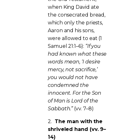
when King David ate
the consecrated bread,
which only the priests,
Aaron and his sons,
were allowed to eat (1
Samuel 21:1–6):
“If you
had known what these
words mean, ‘I desire
mercy, not sacrifice,’
you would not have
condemned the
innocent. For the Son
of Man is Lord of the
Sabbath.”
(vv. 7–8)
2.
The man with the
shriveled hand (vv. 9–
14)