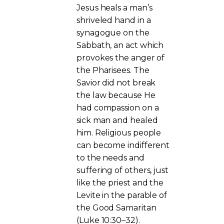
Jesus heals a man’s
shriveled hand in a
synagogue on the
Sabbath, an act which
provokes the anger of
the Pharisees. The
Savior did not break
the law because He
had compassion on a
sick man and healed
him. Religious people
can become indifferent
to the needs and
suffering of others, just
like the priest and the
Levite in the parable of
the Good Samaritan
(Luke 10:30–32).