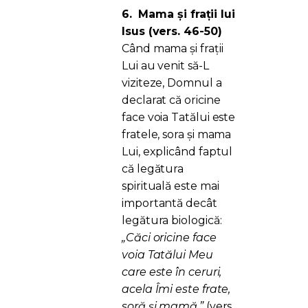
6.
Mama și frații lui
Isus (vers. 46-50)
Când mama și frații
Lui au venit să-L
viziteze, Domnul a
declarat că oricine
face voia Tatălui este
fratele, sora și mama
Lui, explicând faptul
că legătura
spirituală este mai
importantă decât
legătura biologică:
„Căci oricine face
voia Tatălui Meu
care este în ceruri,
acela Îmi este frate,
soră şi mamă.”
(vers.