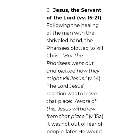
3.
Jesus, the Servant
of the Lord (vv. 15–21)
Following the healing
of the man with the
shriveled hand, the
Pharisees plotted to kill
Christ:
“But the
Pharisees went out
and plotted how they
might kill Jesus.”
(v. 14)
The Lord Jesus’
reaction was to leave
that place:
“Aware of
this, Jesus withdrew
from that place.”
(v. 15a)
It was not out of fear of
people; later He would