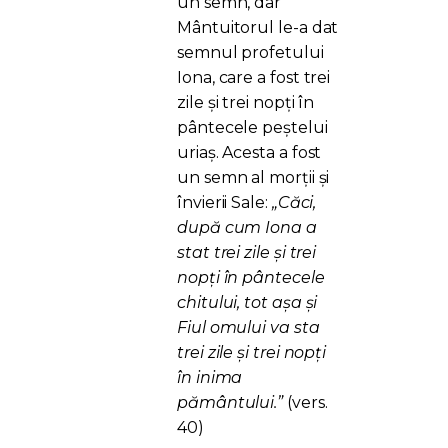
un semn, dar
Mântuitorul le-a dat
semnul profetului
Iona, care a fost trei
zile și trei nopți în
pântecele peștelui
uriaș. Acesta a fost
un semn al morții și
învierii Sale:
„Căci,
după cum Iona a
stat trei zile şi trei
nopţi în pântecele
chitului, tot aşa şi
Fiul omului va sta
trei zile şi trei nopţi
în inima
pământului.”
(vers.
40)