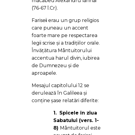
macabeu Alexandru Iannai
(76-67 î.Cr).
Fariseii erau un grup religios
care puneau un accent
foarte mare pe respectarea
legii scrise și a tradițiilor orale.
Învățătura Mântuitorului
accentua harul divin, iubirea
de Dumnezeu și de
aproapele.
Mesajul capitolului 12 se
derulează în Galileea și
conține șase relatări diferite:
1.
Spicele în ziua
Sabatului (vers. 1-
8)
Mântuitorul este