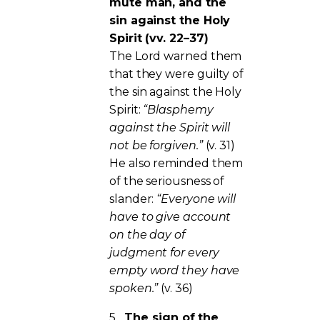
mute man, and the
sin against the Holy
Spirit (vv. 22–37)
The Lord warned them
that they were guilty of
the sin against the Holy
Spirit:
“Blasphemy
against the Spirit will
not be forgiven.”
(v. 31)
He also reminded them
of the seriousness of
slander:
“Everyone will
have to give account
on the day of
judgment for every
empty word they have
spoken.”
(v. 36)
5.
The sign of the