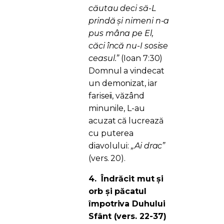
căutau deci să-L
prindă şi nimeni n-a
pus mâna pe El,
căci încă nu-I sosise
ceasul.”
(Ioan 7:30)
Domnul a vindecat
un demonizat, iar
fariseii, văzând
minunile, L-au
acuzat că lucrează
cu puterea
diavolului:
„Ai drac”
(vers. 20).
4.
Îndrăcit mut și
orb și păcatul
împotriva Duhului
Sfânt (vers. 22-37)