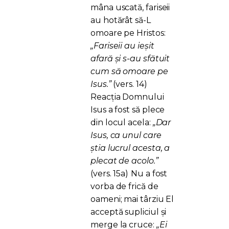
mâna uscată, fariseii
au hotărât să-L
omoare pe Hristos:
„Fariseii au ieşit
afară şi s-au sfătuit
cum să omoare pe
Isus.”
(vers. 14)
Reacția Domnului
Isus a fost să plece
din locul acela:
„Dar
Isus, ca unul care
ştia lucrul acesta, a
plecat de acolo.”
(vers. 15a)
Nu a fost
vorba de frică de
oameni; mai târziu El
acceptă supliciul și
merge la cruce:
„Ei