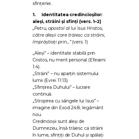
sfințenie.
1.
Identitatea credincioșilor:
aleși, străini și sfinți (vers. 1–2)
„Petru, apostol al lui Isus Hristos,
către aleșii care trăiesc ca străini,
împrăștiați prin…”
(vers. 1)
„Aleși” – identitate stabilă prin
Cristos, nu merit personal (Efeseni
1:4).
„Străini” – nu aparțin sistemului
lumii (Evrei 11:13).
„Sfințirea Duhului” – lucrare
continuă.
„Stropirea cu sângele lui Isus” –
imagine din Exod 24:8; legământ
nou.
Credincioșii sunt aleși de
Dumnezeu, însă trăiesc ca străini
în lume, sfințiți de Duhul și spălați