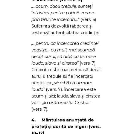
„…acum, dacă trebuie, sunteți
întristați pentru puțină vreme
prin felurite încercări…”
(vers. 6)
Suferința dezvoltă răbdarea și
testează autenticitatea credinței.
„…pentru ca încercarea credinței
voastre… cu mult mai scumpă
decât aurul, să aibă ca urmare
lauda, slava și cinstea”
(vers. 7)
Credința este mai prețioasă decât
aurul și trebuie să fie încercată
pentru ca
„să aibă ca urmare
lauda”
(vers. 7). Încercarea este
acum și aici; lauda, slava și cinstea
vor fi
„la arătarea lui Cristos”
(vers. 7).
4.
Mântuirea anunțată de
profeți și dorită de îngeri (vers.
10–12)