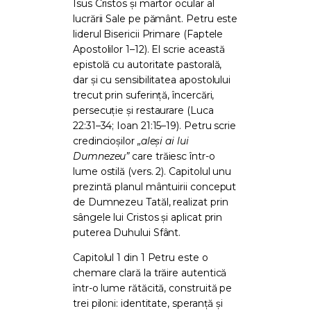
Isus Cristos și martor ocular al
lucrării Sale pe pământ. Petru este
liderul Bisericii Primare (Faptele
Apostolilor 1–12). El scrie această
epistolă cu autoritate pastorală,
dar și cu sensibilitatea apostolului
trecut prin suferință, încercări,
persecuție și restaurare (Luca
22:31–34; Ioan 21:15–19). Petru scrie
credincioșilor
„aleși ai lui
Dumnezeu”
care trăiesc într-o
lume ostilă (vers. 2). Capitolul unu
prezintă planul mântuirii conceput
de Dumnezeu Tatăl, realizat prin
sângele lui Cristos și aplicat prin
puterea Duhului Sfânt.
Capitolul 1 din 1 Petru este o
chemare clară la trăire autentică
într-o lume rătăcită, construită pe
trei piloni: identitate, speranță și