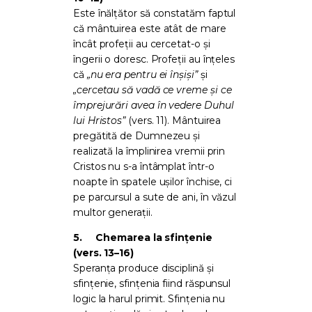
Este înălțător să constatăm faptul
că mântuirea este atât de mare
încât profeții au cercetat-o și
îngerii o doresc. Profeții au înțeles
că
„nu era pentru ei înșiși”
și
„cercetau să vadă ce vreme și ce
împrejurări avea în vedere Duhul
lui Hristos”
(vers. 11). Mântuirea
pregătită de Dumnezeu și
realizată la împlinirea vremii prin
Cristos nu s-a întâmplat într-o
noapte în spatele ușilor închise, ci
pe parcursul a sute de ani, în văzul
multor generații.
5.
Chemarea la sfințenie
(vers. 13–16)
Speranța produce disciplină și
sfințenie, sfințenia fiind răspunsul
logic la harul primit. Sfințenia nu