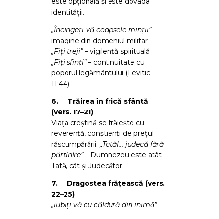
este opțională și este dovada
identității.
„Încingeți-vă coapsele minții”
–
imagine din domeniul militar
„Fiți treji”
– vigilență spirituală
„Fiți sfinți”
– continuitate cu
poporul legământului (Levitic
11:44)
6.
Trăirea în frică sfântă
(vers. 17–21)
Viața creștină se trăiește cu
reverență, conștienți de prețul
răscumpărării.
„Tatăl… judecă fără
părtinire”
– Dumnezeu este atât
Tată, cât și Judecător.
7.
Dragostea frățească (vers.
22–25)
„iubiți-vă cu căldură din inimă”