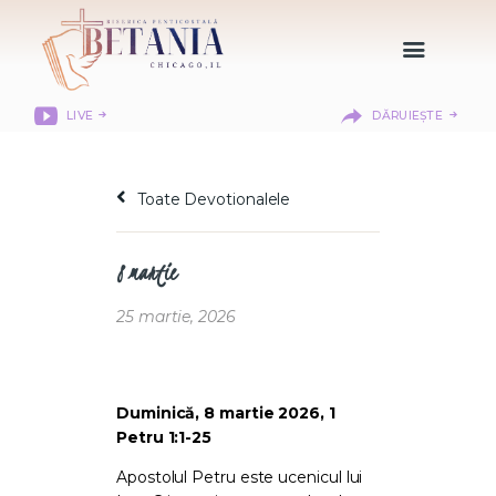
LIVE
DĂRUIEȘTE
HOME
DESPRE NOI
Toate Devotionalele
DEPARTAMENTE
RESURSE
8 martie
CITIREA BIBLIEI
MISIUNEA BETANIA
25 martie, 2026
CONTACT
INFORMAȚII
LOGIN MEMBER
Duminică, 8 martie 2026, 1
Petru 1:1-25
PORTAL
Apostolul Petru este ucenicul lui