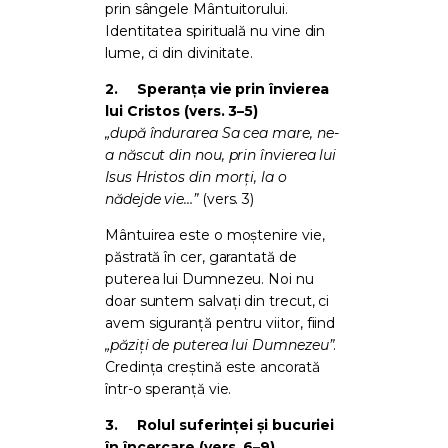
prin sângele Mântuitorului.
Identitatea spirituală nu vine din
lume, ci din divinitate.
2.
Speranța vie prin învierea
lui Cristos (vers. 3–5)
„după îndurarea Sa cea mare, ne-
a născut din nou, prin învierea lui
Isus Hristos din morți, la o
nădejde vie…”
(vers. 3)
Mântuirea este o moștenire vie,
păstrată în cer, garantată de
puterea lui Dumnezeu. Noi nu
doar suntem salvați din trecut, ci
avem siguranță pentru viitor, fiind
„păziți de puterea lui Dumnezeu”
.
Credința creștină este ancorată
într-o speranță vie.
3.
Rolul suferinței și bucuriei
în încercare (vers. 6–9)