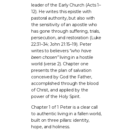
leader of the Early Church (Acts 1–
12). He writes this epistle with
pastoral authority, but also with
the sensitivity of an apostle who
has gone through suffering, trials,
persecution, and restoration (Luke
22:31–34; John 21:15–19). Peter
writes to believers
“who have
been chosen”
living in a hostile
world (verse 2). Chapter one
presents the plan of salvation
conceived by God the Father,
accomplished through the blood
of Christ, and applied by the
power of the Holy Spirit.
Chapter 1 of 1 Peter is a clear call
to authentic living in a fallen world,
built on three pillars: identity,
hope, and holiness.