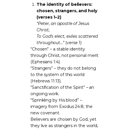
The identity of believers:
chosen, strangers, and holy
(verses 1–2)
“Peter, an apostle of Jesus
Christ,
To God’s elect, exiles scattered
throughout…”
(verse 1)
“Chosen” – a stable identity
through Christ, not personal merit
(Ephesians 1:4).
“Strangers” – they do not belong
to the system of this world
(Hebrews 11:13).
“Sanctification of the Spirit” – an
ongoing work.
“Sprinkling by His blood” –
imagery from Exodus 24:8; the
new covenant.
Believers are chosen by God, yet
they live as strangers in the world,