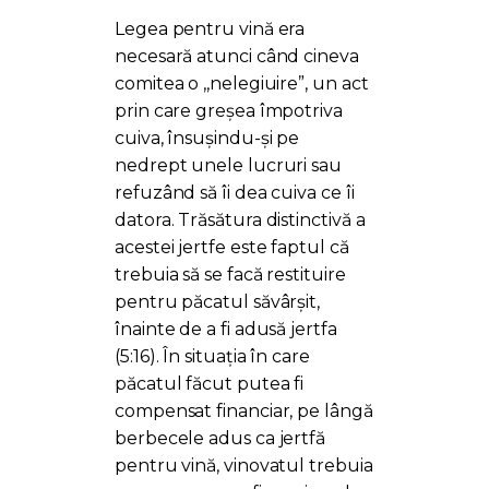
Legea pentru vină era
necesară atunci când cineva
comitea o ,,nelegiuire”, un act
prin care greșea împotriva
cuiva, însușindu-și pe
nedrept unele lucruri sau
refuzând să îi dea cuiva ce îi
datora. Trăsătura distinctivă a
acestei jertfe este faptul că
trebuia să se facă restituire
pentru păcatul săvârșit,
înainte de a fi adusă jertfa
(5:16). În situația în care
păcatul făcut putea fi
compensat financiar, pe lângă
berbecele adus ca jertfă
pentru vină, vinovatul trebuia