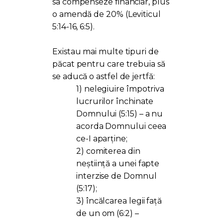
sa compenseze financiar, plus
o amendă de 20% (Leviticul
5:14-16, 6:5).
Existau mai multe tipuri de
păcat pentru care trebuia să
se aducă o astfel de jertfă:
1) nelegiuire împotriva
lucrurilor închinate
Domnului (5:15) – a nu
acorda Domnului ceea
ce-I aparține;
2) comiterea din
neștiință a unei fapte
interzise de Domnul
(5:17);
3) încălcarea legii față
de un om (6:2) –