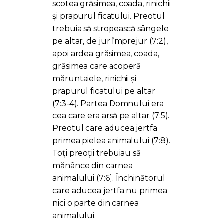
scotea grăsimea, coada, rinichii
şi prapurul ficatului. Preotul
trebuia să stropească sângele
pe altar, de jur împrejur (7:2),
apoi ardea grăsimea, coada,
grăsimea care acoperă
măruntaiele, rinichii și
prapurul ficatului pe altar
(7:3-4). Partea Domnului era
cea care era arsă pe altar (7:5).
Preotul care aducea jertfa
primea pielea animalului (7:8).
Toți preoții trebuiau să
mănânce din carnea
animalului (7:6). Închinătorul
care aducea jertfa nu primea
nici o parte din carnea
animalului.