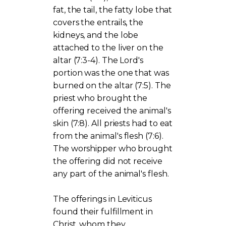
fat, the tail, the fatty lobe that
covers the entrails, the
kidneys, and the lobe
attached to the liver on the
altar (7:3-4). The Lord's
portion was the one that was
burned on the altar (7:5). The
priest who brought the
offering received the animal's
skin (7:8). All priests had to eat
from the animal's flesh (7:6).
The worshipper who brought
the offering did not receive
any part of the animal's flesh.
The offerings in Leviticus
found their fulfillment in
Christ, whom they