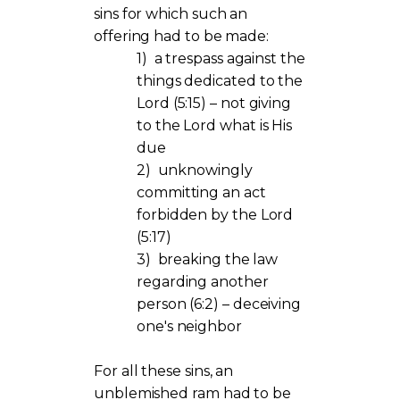
sins for which such an
offering had to be made:
1)
a trespass against the
things dedicated to the
Lord (5:15) – not giving
to the Lord what is His
due
2)
unknowingly
committing an act
forbidden by the Lord
(5:17)
3)
breaking the law
regarding another
person (6:2) – deceiving
one's neighbor
For all these sins, an
unblemished ram had to be