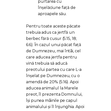
purtarea cu
înșelăciune față de
aproapele său.
Pentru toate aceste păcate
trebuia adus ca jertfă un
berbec fără cusur (5:15, 18;
6:6). În cazul unui păcat față
de Dumnezeu, mai întâi, cel
care aducea jertfa pentru
vină trebuia să aducă
preotului partea cu care L-a
înșelat pe Dumnezeu, cu o
amendă de 20% (5:16). Apoi
aducea animalul la Marele
preot, îl prezenta Domnului,
își punea mâinile pe capul
animalului și îl înjunghia. Apoi