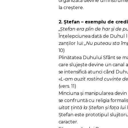
organizată devine un instrumen
la creștere.
2. Ștefan – exemplu de credin
„Ștefan era plin de har și de p
Înțelepciunea dată de Duhul l
zanților lui:
„Nu puteau sta împo
10)
Plinătatea Duhului Sfânt se man
care slujește devine un canal al
se intensifică atunci când Duhu
«L-am auzit rostind cuvinte de
(vers. 11)
Minciuna și manipularea devin 
se confruntă cu religia formalis
uitat țintă la Ștefan și fața lui
Ștefan este prototipul slujitorul
caracter.