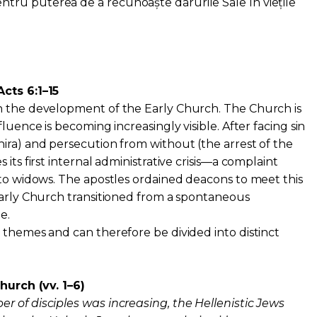
ru puterea de a recunoaște darurile Sale în viețile
cts 6:1–15
n the development of the Early Church. The Church is
luence is becoming increasingly visible. After facing sin
ira) and persecution from without (the arrest of the
its first internal administrative crisis—a complaint
 to widows. The apostles ordained deacons to meet this
early Church transitioned from a spontaneous
e.
 themes and can therefore be divided into distinct
Church (vv. 1–6)
 of disciples was increasing, the Hellenistic Jews