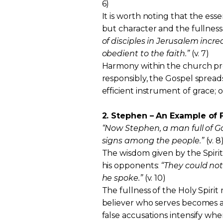
6)
It is worth noting that the ess
but character and the fullness 
of disciples in Jerusalem incr
obedient to the faith.”
(v. 7)
Harmony within the church pro
responsibly, the Gospel spread
efficient instrument of grace;
2. Stephen – An Example of 
“Now Stephen, a man full of 
signs among the people.”
(v. 8
The wisdom given by the Spiri
his opponents:
“They could not
he spoke.”
(v. 10)
The fullness of the Holy Spiri
believer who serves becomes a 
false accusations intensify w