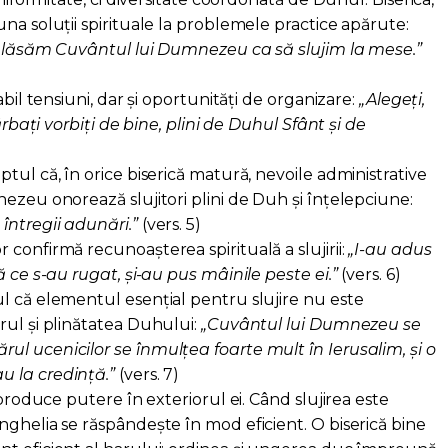
na soluții spirituale la problemele practice apărute:
ă lăsăm Cuvântul lui Dumnezeu ca să slujim la mese.”
abil tensiuni, dar și oportunități de organizare:
„Alegeți,
ărbați vorbiți de bine, plini de Duhul Sfânt și de
tul că, în orice biserică matură, nevoile administrative
ezeu onorează slujitori plini de Duh și înțelepciune:
ntregii adunări.”
(vers. 5)
confirmă recunoașterea spirituală a slujirii:
„I-au adus
ă ce s-au rugat, și-au pus mâinile peste ei.”
(vers. 6)
l că elementul esențial pentru slujire nu este
rul și plinătatea Duhului:
„Cuvântul lui Dumnezeu se
l ucenicilor se înmulțea foarte mult în Ierusalim, și o
 la credință.”
(vers. 7)
 produce putere în exteriorul ei. Când slujirea este
nghelia se răspândește în mod eficient. O biserică bine