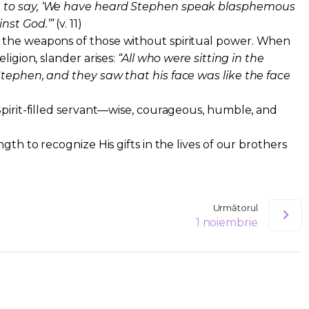
 to say, ‘We have heard Stephen speak blasphemous
nst God.’”
(v. 11)
 the weapons of those without spiritual power. When
ligion, slander arises:
“All who were sitting in the
tephen, and they saw that his face was like the face
Spirit-filled servant—wise, courageous, humble, and
gth to recognize His gifts in the lives of our brothers
Următorul
1 noiembrie