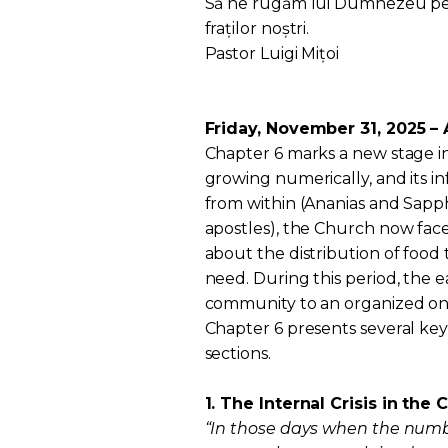
Să ne rugăm lui Dumnezeu pent
fraților noștri.
Pastor Luigi Mițoi
Friday, November 31, 2025 – A
Chapter 6 marks a new stage i
growing numerically, and its inf
from within (Ananias and Sapph
apostles), the Church now faces 
about the distribution of food
need. During this period, the 
community to an organized on
Chapter 6 presents several key
sections.
1. The Internal Crisis in the 
“In those days when the number