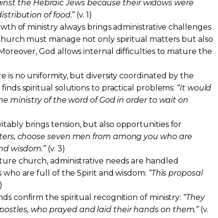
st the Hebraic Jews because their widows were
istribution of food.”
(v. 1)
rowth of ministry always brings administrative challenges
g church must manage not only spiritual matters but also
 Moreover, God allows internal difficulties to mature the
e is no uniformity, but diversity coordinated by the
finds spiritual solutions to practical problems:
“It would
the ministry of the word of God in order to wait on
tably brings tension, but also opportunities for
sters, choose seven men from among you who are
and wisdom.”
(v. 3)
ature church, administrative needs are handled
s who are full of the Spirit and wisdom:
“This proposal
)
ds confirm the spiritual recognition of ministry:
“They
ostles, who prayed and laid their hands on them.”
(v.