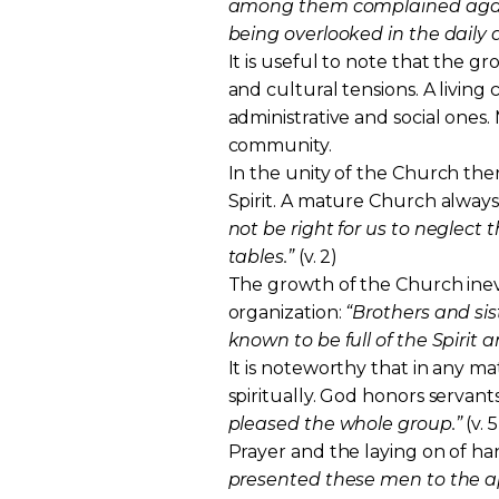
among them complained again
being overlooked in the daily d
It is useful to note that the g
and cultural tensions. A livin
administrative and social ones.
community.
In the unity of the Church ther
Spirit. A mature Church always 
not be right for us to neglect 
tables.”
(v. 2)
The growth of the Church inevi
organization:
“Brothers and si
known to be full of the Spirit 
It is noteworthy that in any m
spiritually. God honors servant
pleased the whole group.”
(v. 5
Prayer and the laying on of han
presented these men to the ap