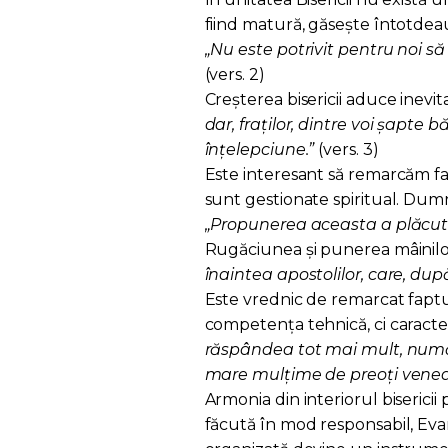
fiind matură, găsește întotdeau
„Nu este potrivit pentru noi s
(vers. 2)
Creșterea bisericii aduce inevit
dar, fraților, dintre voi șapte b
înțelepciune.”
(vers. 3)
Este interesant să remarcăm fap
sunt gestionate spiritual. Dumn
„Propunerea aceasta a plăcut î
Rugăciunea și punerea mâinilor 
înaintea apostolilor, care, dup
Este vrednic de remarcat faptu
competența tehnică, ci caracte
răspândea tot mai mult, număru
mare mulțime de preoți veneau
Armonia din interiorul bisericii
făcută în mod responsabil, Eva