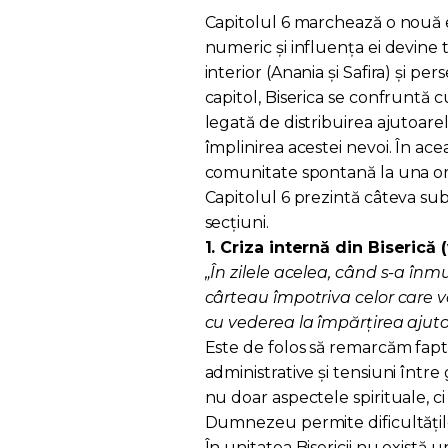
Capitolul 6 marchează o nouă et
numeric și influența ei devine 
interior (Anania și Safira) și per
capitol, Biserica se confruntă 
legată de distribuirea ajutoare
împlinirea acestei nevoi. În ace
comunitate spontană la una or
Capitolul 6 prezintă câteva su
secțiuni.
1. Criza internă din Biserică (
„În zilele acelea, când s-a înm
cârteau împotriva celor care v
cu vederea la împărțirea ajuto
Este de folos să remarcăm fapt
administrative și tensiuni între
nu doar aspectele spirituale, ci
Dumnezeu permite dificultățil
În unitatea Bisericii nu există 