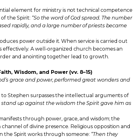
ential element for ministry is not technical competence
of the Spirit:
“So the word of God spread. The number
eased rapidly, and a large number of priests became
duces power outside it. When service is carried out
s effectively. A well-organized church becomes an
 order and anointing together lead to growth.
Faith, Wisdom, and Power (vv. 8–15)
God’s grace and power, performed great wonders and
)
t to Stephen surpasses the intellectual arguments of
 stand up against the wisdom the Spirit gave him as
t manifests through power, grace, and wisdom; the
channel of divine presence. Religious opposition and
hen the Spirit works through someone:
“Then they