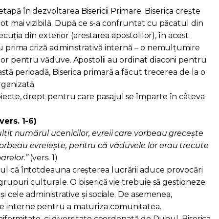
apă în dezvoltarea Bisericii Primare. Biserica crește
tot mai vizibilă. După ce s-a confruntat cu păcatul din
secuția din exterior (arestarea apostolilor), în acest
cu prima criză administrativă internă – o nemulțumire
lor pentru văduve. Apostolii au ordinat diaconi pentru
astă perioadă, Biserica primară a făcut trecerea de la o
ganizată.
biecte, drept pentru care pasajul se împarte în câteva
vers. 1-6)
ulțit numărul ucenicilor, evreii care vorbeau grecește
orbeau evreiește, pentru că văduvele lor erau trecute
arelor.”
(vers. 1)
ul că întotdeauna creșterea lucrării aduce provocări
 grupuri culturale. O biserică vie trebuie să gestioneze
 și cele administrative și sociale. De asemenea,
e interne pentru a maturiza comunitatea.
uniformitate, ci diversitate coordonată de Duhul. Biserica,