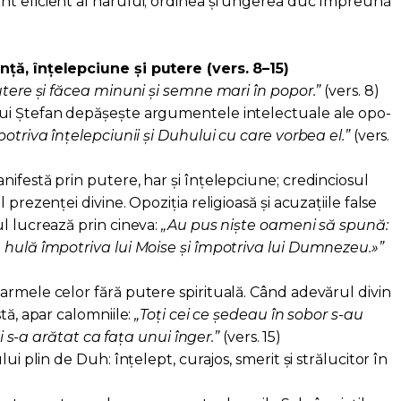
t eficient al harului; ordinea și ungerea duc împreună
ță, înțelepciune și putere (vers. 8–15)
utere și făcea minuni și semne mari în popor.”
(vers. 8)
ui Ștefan depășește argumentele intelectuale ale opo­
triva înțelepciunii și Duhului cu care vorbea el.”
(vers.
ifestă prin putere, har și înțelepciune; credinciosul
 prezenței divine. Opoziția religioasă și acuzațiile false
l lucrează prin cineva:
„Au pus niște oameni să spună:
 hulă împotriva lui Moise și împotriva lui Dumnezeu.»”
armele celor fără putere spirituală. Când adevărul divin
tă, apar calomniile:
„Toți cei ce ședeau în sobor s-au
 li s-a arătat ca fața unui înger.”
(vers. 15)
ui plin de Duh: înțelept, curajos, smerit și strălucitor în