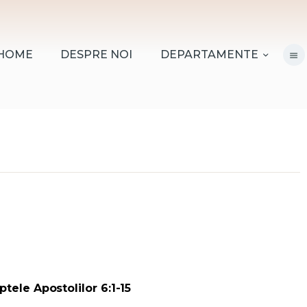
HOME
DESPRE NOI
HOME
DESPRE NOI
DEPARTAMENTE
DEPARTAMENTE
RESURSE
CITIREA BIBLIEI
MISIUNEA BETANIA
CONTACT
INFORMAȚII
LOGIN MEMBER
ptele Apostolilor 6:1-15
PORTAL