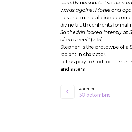
secretly persuaded some men
words against Moses and agai
Lies and manipulation become
divine truth confronts formal re
Sanhedrin looked intently at S
of an angel.”
(v. 15)
Stephen is the prototype of a 
radiant in character.
Let us pray to God for the stren
and sisters.
Anterior
30 octombrie