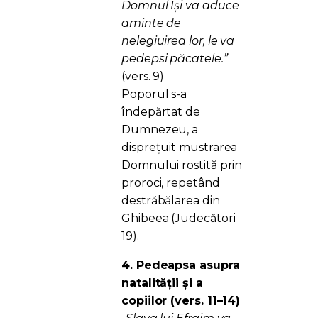
Domnul Își va aduce
aminte de
nelegiuirea lor, le va
pedepsi păcatele.”
(vers. 9)
Poporul s-a
îndepărtat de
Dumnezeu, a
disprețuit mustrarea
Domnului rostită prin
proroci, repetând
destrăbălarea din
Ghibeea (Judecători
19).
4. Pedeapsa asupra
natalității și a
copiilor (vers. 11–14)