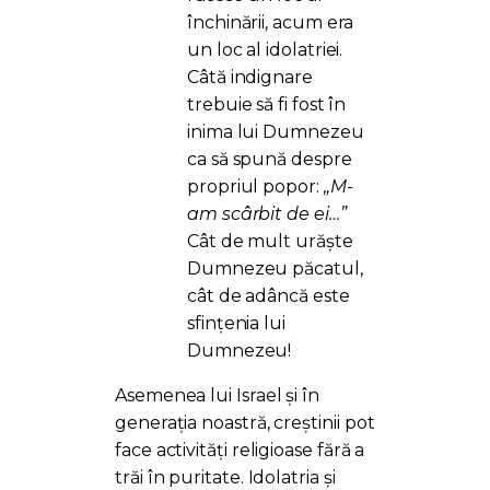
închinării, acum era
un loc al idolatriei.
Câtă indignare
trebuie să fi fost în
inima lui Dumnezeu
ca să spună despre
propriul popor:
„M-
am scârbit de ei…”
Cât de mult urăște
Dumnezeu păcatul,
cât de adâncă este
sfințenia lui
Dumnezeu!
Asemenea lui Israel și în
generația noastră, creștinii pot
face activități religioase fără a
trăi în puritate. Idolatria și