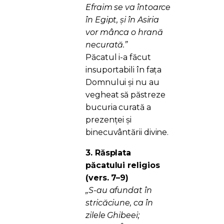
Efraim se va întoarce
în Egipt, și în Asiria
vor mânca o hrană
necurată.”
Păcatul i-a făcut
insuportabili în fața
Domnului și nu au
vegheat să păstreze
bucuria curată a
prezenței și
binecuvântării divine.
3. Răsplata
păcatului religios
(vers. 7–9)
„S-au afundat în
stricăciune, ca în
zilele Ghibeei;