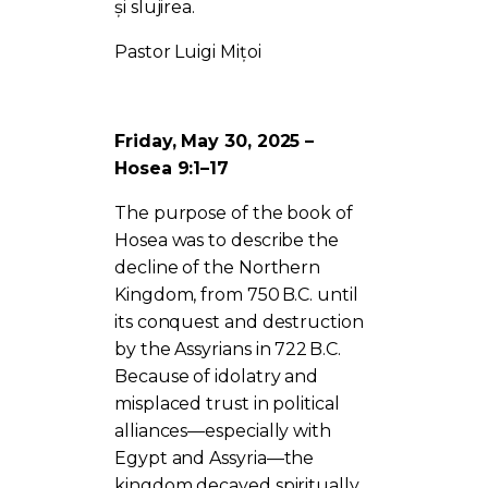
și slujirea.
Pastor Luigi Mițoi
Friday, May 30, 2025 –
Hosea 9:1–17
The purpose of the book of
Hosea was to describe the
decline of the Northern
Kingdom, from 750 B.C. until
its conquest and destruction
by the Assyrians in 722 B.C.
Because of idolatry and
misplaced trust in political
alliances—especially with
Egypt and Assyria—the
kingdom decayed spiritually,