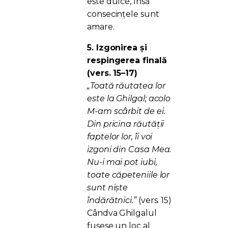
este dulce, însă
consecințele sunt
amare.
5. Izgonirea și
respingerea finală
(vers. 15–17)
„Toată răutatea lor
este la Ghilgal; acolo
M-am scârbit de ei.
Din pricina răutății
faptelor lor, îi voi
izgoni din Casa Mea.
Nu-i mai pot iubi,
toate căpeteniile lor
sunt niște
îndărătnici.”
(vers. 15)
Cândva Ghilgalul
fusese un loc al