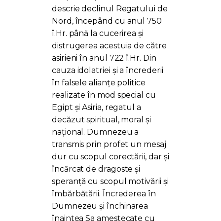
descrie declinul Regatului de
Nord, începând cu anul 750
î.Hr. până la cucerirea și
distrugerea acestuia de către
asirieni în anul 722 î.Hr. Din
cauza idolatriei și a încrederii
în falsele alianțe politice
realizate în mod special cu
Egipt și Asiria, regatul a
decăzut spiritual, moral și
național. Dumnezeu a
transmis prin profet un mesaj
dur cu scopul corectării, dar și
încărcat de dragoste și
speranță cu scopul motivării și
îmbărbătării. Încrederea în
Dumnezeu și închinarea
înaintea Sa amestecate cu