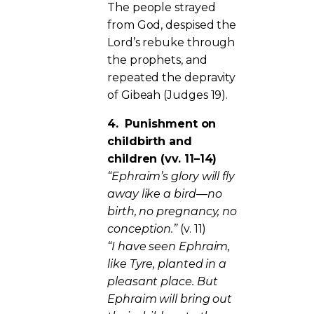
The people strayed
from God, despised the
Lord’s rebuke through
the prophets, and
repeated the depravity
of Gibeah (Judges 19).
4.
Punishment on
childbirth and
children (vv. 11–14)
“Ephraim’s glory will fly
away like a bird—no
birth, no pregnancy, no
conception.”
(v. 11)
“I have seen Ephraim,
like Tyre, planted in a
pleasant place. But
Ephraim will bring out