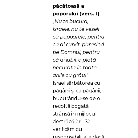
păcătoasă a
poporului (vers. 1)
„Nu te bucura,
Israele, nu te veseli
ca popoarele, pentru
că ai curvit, părăsind
pe Domnul, pentru
că ai iubit o plată
necurată în toate
ariile cu grâu!”
Israel sărbătorea cu
păgânii și ca păgânii,
bucurându-se de o
recoltă bogată
strânsă în mijlocul
destrăbălării. Să
verificăm cu
responsabilitate dacă