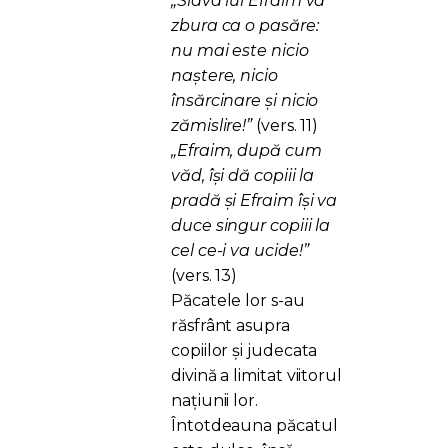
„Slava lui Efraim va
zbura ca o pasăre:
nu mai este nicio
naștere, nicio
însărcinare și nicio
zămislire!”
(vers. 11)
„Efraim, după cum
văd, își dă copiii la
pradă și Efraim își va
duce singur copiii la
cel ce-i va ucide!”
(vers. 13)
Păcatele lor s-au
răsfrânt asupra
copiilor și judecata
divină a limitat viitorul
națiunii lor.
Întotdeauna păcatul