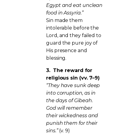
Egypt and eat unclean
food in Assyria.”
Sin made them
intolerable before the
Lord, and they failed to
guard the pure joy of
His presence and
blessing.
3.
The reward for
religious sin (vv. 7–9)
“They have sunk deep
into corruption, as in
the days of Gibeah.
God will remember
their wickedness and
punish them for their
sins.”
(v. 9)