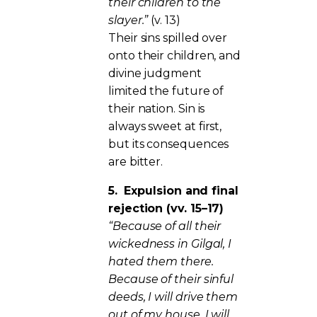
their children to the
slayer.”
(v. 13)
Their sins spilled over
onto their children, and
divine judgment
limited the future of
their nation. Sin is
always sweet at first,
but its consequences
are bitter.
5.
Expulsion and final
rejection (vv. 15–17)
“Because of all their
wickedness in Gilgal, I
hated them there.
Because of their sinful
deeds, I will drive them
out of my house. I will