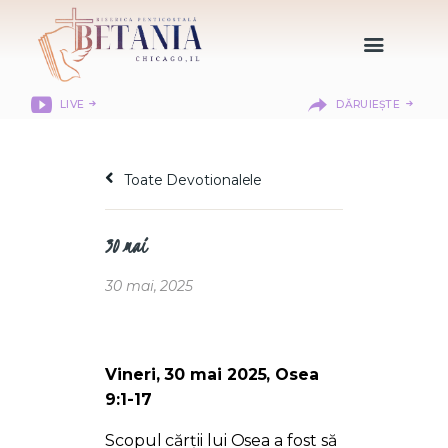
LIVE
DĂRUIEȘTE
HOME
DESPRE NOI
Toate Devotionalele
DEPARTAMENTE
RESURSE
30 mai
CITIREA BIBLIEI
MISIUNEA BETANIA
30 mai, 2025
CONTACT
INFORMAȚII
LOGIN MEMBER
Vineri, 30 mai 2025, Osea
PORTAL
9:1-17
Scopul cărții lui Osea a fost să