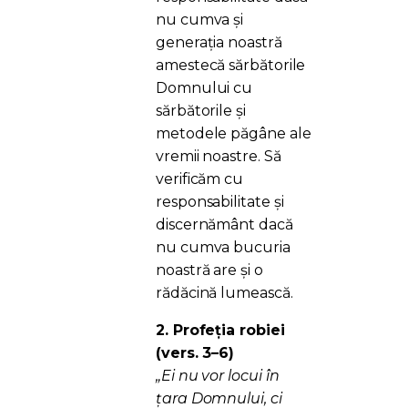
nu cumva și
generația noastră
amestecă sărbătorile
Domnului cu
sărbătorile și
metodele păgâne ale
vremii noastre. Să
verificăm cu
responsabilitate și
discernământ dacă
nu cumva bucuria
noastră are și o
rădăcină lumească.
2. Profeția robiei
(vers. 3–6)
„Ei nu vor locui în
țara Domnului, ci