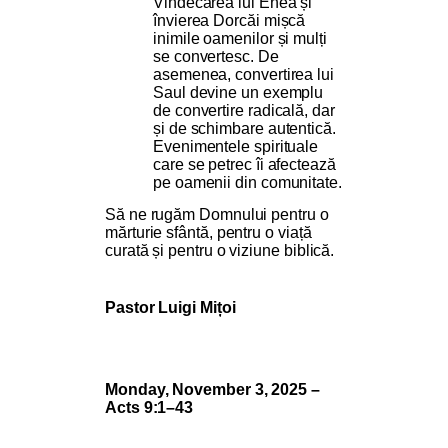
Vindecarea lui Enea și
învierea Dorcăi mișcă
inimile oamenilor și mulți
se convertesc. De
asemenea, convertirea lui
Saul devine un exemplu
de convertire radicală, dar
și de schimbare autentică.
Evenimentele spirituale
care se petrec îi afectează
pe oamenii din comunitate.
Să ne rugăm Domnului pentru o
mărturie sfântă, pentru o viață
curată și pentru o viziune biblică.
Pastor Luigi Mițoi
Monday, November 3, 2025 –
Acts 9:1–43