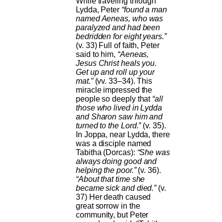
While traveling through
Lydda, Peter
“found a man
named Aeneas, who was
paralyzed and had been
bedridden for eight years.”
(v. 33) Full of faith, Peter
said to him,
“Aeneas,
Jesus Christ heals you.
Get up and roll up your
mat.”
(vv. 33–34). This
miracle impressed the
people so deeply that
“all
those who lived in Lydda
and Sharon saw him and
turned to the Lord.”
(v. 35).
In Joppa, near Lydda, there
was a disciple named
Tabitha (Dorcas):
“She was
always doing good and
helping the poor.”
(v. 36).
“About that time she
became sick and died.”
(v.
37) Her death caused
great sorrow in the
community, but Peter