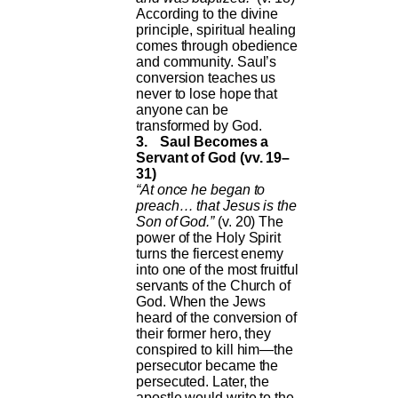
According to the divine
principle, spiritual healing
comes through obedience
and community. Saul’s
conversion teaches us
never to lose hope that
anyone can be
transformed by God.
3.
Saul Becomes a
Servant of God (vv. 19–
31)
“At once he began to
preach… that Jesus is the
Son of God.”
(v. 20) The
power of the Holy Spirit
turns the fiercest enemy
into one of the most fruitful
servants of the Church of
God. When the Jews
heard of the conversion of
their former hero, they
conspired to kill him—the
persecutor became the
persecuted. Later, the
apostle would write to the