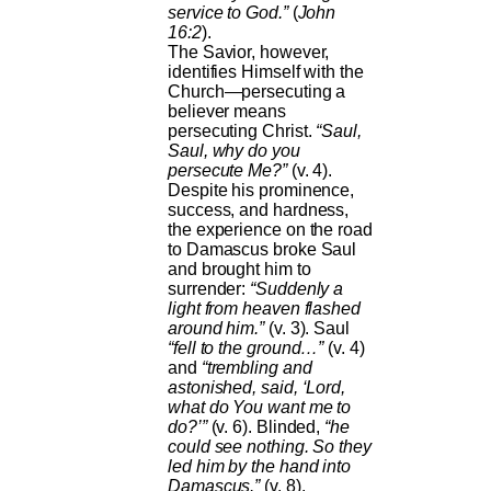
service to God.”
(
John
16:2
).
The Savior, however,
identifies Himself with the
Church—persecuting a
believer means
persecuting Christ.
“Saul,
Saul, why do you
persecute Me?”
(v. 4).
Despite his prominence,
success, and hardness,
the experience on the road
to Damascus broke Saul
and brought him to
surrender:
“Suddenly a
light from heaven flashed
around him.”
(v. 3). Saul
“fell to the ground…”
(v. 4)
and
“trembling and
astonished, said, ‘Lord,
what do You want me to
do?’”
(v. 6). Blinded,
“he
could see nothing. So they
led him by the hand into
Damascus.”
(v. 8).