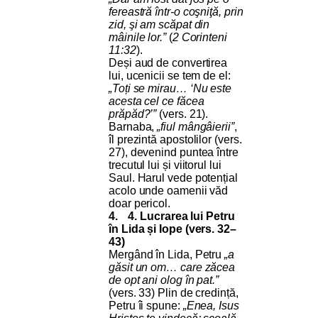
fereastră într-o coşniţă, prin
zid, şi am scăpat din
mâinile lor.”
(
2 Corinteni
11:32
).
Deși aud de convertirea
lui, ucenicii se tem de el:
„Toți se mirau… ‘Nu este
acesta cel ce făcea
prăpăd?’”
(vers. 21).
Barnaba,
„fiul mângâierii”
,
îl prezintă apostolilor (vers.
27), devenind puntea între
trecutul lui și viitorul lui
Saul. Harul vede potențial
acolo unde oamenii văd
doar pericol.
4.
4. Lucrarea lui Petru
în Lida și Iope (vers. 32–
43)
Mergând în Lida, Petru
„a
găsit un om… care zăcea
de opt ani olog în pat.”
(vers. 33) Plin de credință,
Petru îi spune:
„Enea, Isus