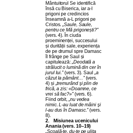
Mântuitorul Se identifică
însă cu Biserica, iar a-l
prigoni pe credincios
înseamnă a-L prigoni pe
Cristos.
„Saule, Saule,
pentru ce Mă prigonești?”
(vers. 4). În ciuda
proeminenței, succesului
și durității sale, experiența
de pe drumul spre Damasc
îl frânge pe Saul și
capitulează:
„Deodată a
strălucit o lumină din cer în
jurul lui.”
(vers. 3). Saul
„a
căzut la pământ…”
(vers.
4) și
„tremurând şi plin de
frică, a zis: «Doamne, ce
vrei să fac?»”
(vers. 6).
Fiind orbit,
„nu vedea
nimic. L-au luat de mâini şi
l-au dus în Damasc.”
(vers.
8).
2.
Misiunea ucenicului
Anania (vers. 10–19)
„Scoală-te, du-te pe ulița