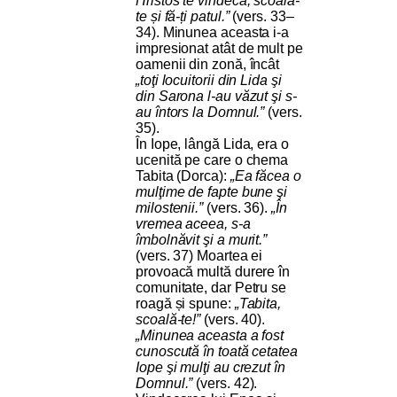
Hristos te vindecă; scoală-
te și fă-ți patul.”
(vers. 33–
34). Minunea aceasta i-a
impresionat atât de mult pe
oamenii din zonă, încât
„toţi locuitorii din Lida şi
din Sarona l-au văzut şi s-
au întors la Domnul.”
(vers.
35).
În Iope, lângă Lida, era o
ucenită pe care o chema
Tabita (Dorca):
„Ea făcea o
mulţime de fapte bune şi
milostenii.”
(vers. 36).
„În
vremea aceea, s-a
îmbolnăvit şi a murit.”
(vers. 37) Moartea ei
provoacă multă durere în
comunitate, dar Petru se
roagă și spune:
„Tabita,
scoală-te!”
(vers. 40).
„Minunea aceasta a fost
cunoscută în toată cetatea
Iope şi mulţi au crezut în
Domnul.”
(vers. 42).