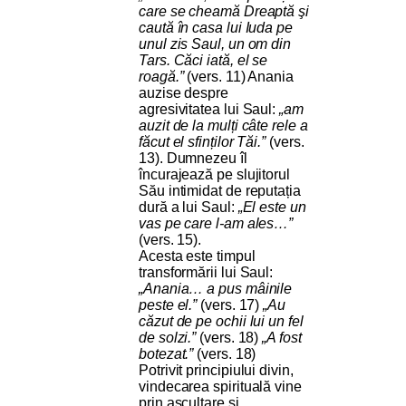
care se cheamă Dreaptă şi
caută în casa lui Iuda pe
unul zis Saul, un om din
Tars. Căci iată, el se
roagă.”
(vers. 11) Anania
auzise despre
agresivitatea lui Saul:
„am
auzit de la mulți câte rele a
făcut el sfinților Tăi.”
(vers.
13). Dumnezeu îl
încurajează pe slujitorul
Său intimidat de reputația
dură a lui Saul:
„El este un
vas pe care l-am ales…”
(vers. 15).
Acesta este timpul
transformării lui Saul:
„Anania… a pus mâinile
peste el.”
(vers. 17)
„Au
căzut de pe ochii lui un fel
de solzi.”
(vers. 18)
„A fost
botezat.”
(vers. 18)
Potrivit principiului divin,
vindecarea spirituală vine
prin ascultare și