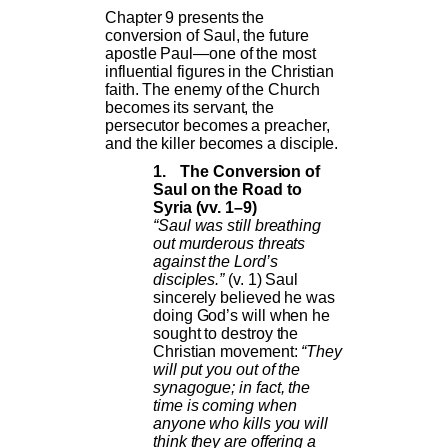
Chapter 9 presents the
conversion of Saul, the future
apostle Paul—one of the most
influential figures in the Christian
faith. The enemy of the Church
becomes its servant, the
persecutor becomes a preacher,
and the killer becomes a disciple.
1.
The Conversion of
Saul on the Road to
Syria (vv. 1–9)
“Saul was still breathing
out murderous threats
against the Lord’s
disciples.”
(v. 1) Saul
sincerely believed he was
doing God’s will when he
sought to destroy the
Christian movement:
“They
will put you out of the
synagogue; in fact, the
time is coming when
anyone who kills you will
think they are offering a