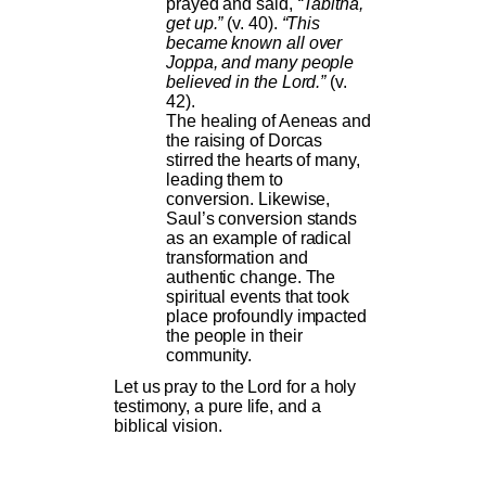
prayed and said,
“Tabitha,
get up.”
(v. 40).
“This
became known all over
Joppa, and many people
believed in the Lord.”
(v.
42).
The healing of Aeneas and
the raising of Dorcas
stirred the hearts of many,
leading them to
conversion. Likewise,
Saul’s conversion stands
as an example of radical
transformation and
authentic change. The
spiritual events that took
place profoundly impacted
the people in their
community.
Let us pray to the Lord for a holy
testimony, a pure life, and a
biblical vision.