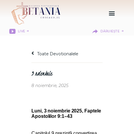
LIVE
DĂRUIEȘTE
HOME
DESPRE NOI
Toate Devotionalele
DEPARTAMENTE
RESURSE
3 noiembrie
CITIREA BIBLIEI
MISIUNEA BETANIA
8 noiembrie, 2025
CONTACT
INFORMAȚII
LOGIN MEMBER
Luni, 3 noiembrie 2025, Faptele
Apostolilor 9:1–43
PORTAL
Capitolul 9 prezintă convertirea