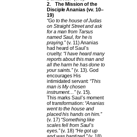
2.
The Mission of the
Disciple Ananias (vv. 10–
19)
“Go to the house of Judas
on Straight Street and ask
for a man from Tarsus
named Saul, for he is
praying.”
(v. 11) Ananias
had heard of Saul’s
cruelty:
“I have heard many
reports about this man and
all the harm he has done to
your saints.”
(v. 13). God
encourages His
intimidated servant:
“This
man is My chosen
instrument…”
(v. 15).
This marks Saul’s moment
of transformation:
“Ananias
went to the house and
placed his hands on him.”
(v. 17)
“Something like
scales fell from Saul’s
eyes.”
(v. 18)
“He got up
and was baptized.”
(v. 18)