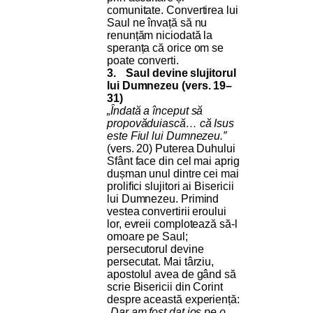
comunitate. Convertirea lui
Saul ne învață să nu
renunțăm niciodată la
speranța că orice om se
poate converti.
3.
Saul devine slujitorul
lui Dumnezeu (vers. 19–
31)
„Îndată a început să
propovăduiască… că Isus
este Fiul lui Dumnezeu.”
(vers. 20) Puterea Duhului
Sfânt face din cel mai aprig
dușman unul dintre cei mai
prolifici slujitori ai Bisericii
lui Dumnezeu. Primind
vestea convertirii eroului
lor, evreii complotează să-l
omoare pe Saul;
persecutorul devine
persecutat. Mai târziu,
apostolul avea de gând să
scrie Bisericii din Corint
despre această experiență:
„Dar am fost dat jos pe o