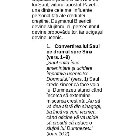
lui Saul, viitorul apostol Pavel –
una dintre cele mai influente
personalități ale credinței
creștine. Dușmanul Bisericii
devine slujitorul ei, persecutorul
devine propovăduitor, iar ucigașul
devine ucenic.
1.
Convertirea lui Saul
pe drumul spre Siria
(vers. 1–9)
„Saul sufla încă
amenințare și ucidere
împotriva ucenicilor
Domnului.”
(vers. 1) Saul
crede sincer că face voia
lui Dumnezeu atunci când
încerca să extermine
mișcarea creștină:
„Au să
vă dea afară din sinagogi,
ba încă va veni vremea
când oricine vă va ucide
să creadă că aduce o
slujbă lui Dumnezeu.”
(
Ioan 16:2
).