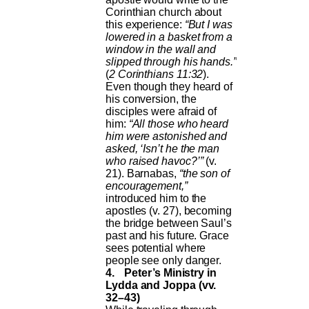
Corinthian church about
this experience:
“But I was
lowered in a basket from a
window in the wall and
slipped through his hands.”
(
2 Corinthians 11:32
).
Even though they heard of
his conversion, the
disciples were afraid of
him:
“All those who heard
him were astonished and
asked, ‘Isn’t he the man
who raised havoc?’”
(v.
21). Barnabas,
“the son of
encouragement,”
introduced him to the
apostles (v. 27), becoming
the bridge between Saul’s
past and his future. Grace
sees potential where
people see only danger.
4.
Peter’s Ministry in
Lydda and Joppa (vv.
32–43)