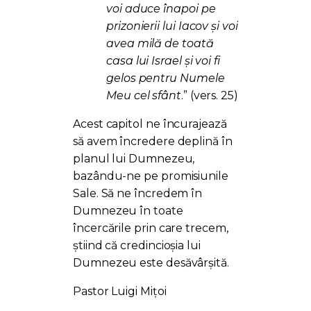
voi aduce înapoi pe
prizonierii lui Iacov și voi
avea milă de toată
casa lui Israel și voi fi
gelos pentru Numele
Meu cel sfânt
.” (vers. 25)
Acest capitol ne încurajează
să avem încredere deplină în
planul lui Dumnezeu,
bazându-ne pe promisiunile
Sale. Să ne încredem în
Dumnezeu în toate
încercările prin care trecem,
știind că credincioșia lui
Dumnezeu este desăvârșită.
Pastor Luigi Mițoi