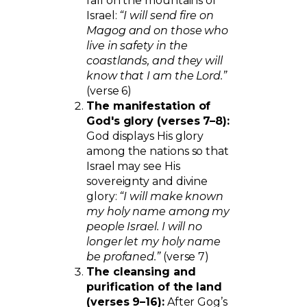
fall on the mountains of
Israel:
“I will send fire on
Magog and on those who
live in safety in the
coastlands, and they will
know that I am the Lord.”
(verse 6)
The manifestation of
God's glory (verses 7–8):
God displays His glory
among the nations so that
Israel may see His
sovereignty and divine
glory:
“I will make known
my holy name among my
people Israel. I will no
longer let my holy name
be profaned.”
(verse 7)
The cleansing and
purification of the land
(verses 9–16):
After Gog’s