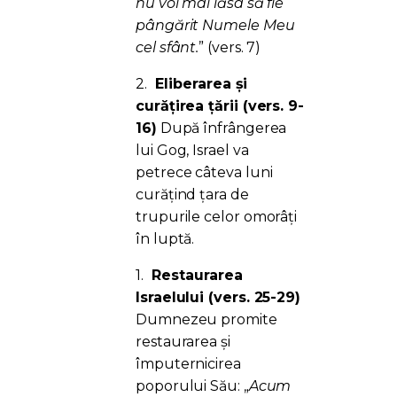
nu voi mai lăsa să fie
pângărit Numele Meu
cel sfânt.
” (vers. 7)
2.
Eliberarea și
curățirea țării (vers. 9-
16)
După înfrângerea
lui Gog, Israel va
petrece câteva luni
curățind țara de
trupurile celor omorâți
în luptă.
1.
Restaurarea
Israelului (vers. 25-29)
Dumnezeu promite
restaurarea și
împuternicirea
poporului Său: „
Acum