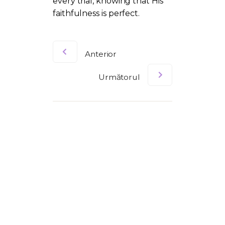
every trial, knowing that His
faithfulness is perfect.
Anterior
Următorul