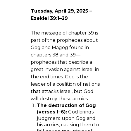
Tuesday, April 29, 2025 –
Ezekiel 39:1–29
The message of chapter 39 is
part of the prophecies about
Gog and Magog found in
chapters 38 and 39—
prophecies that describe a
great invasion against Israel in
the end times. Gog is the
leader of a coalition of nations
that attacks Israel, but God
will destroy these armies.
The destruction of Gog
(verses 1–6):
God brings
judgment upon Gog and
his armies, causing them to