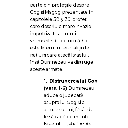
PORTAL
parte din profețiile despre
Gog și Magog prezentate în
capitolele 38 și 39, profeții
care descriu o mare invazie
împotriva Israelului în
vremurile de pe urmă. Gog
este liderul unei coaliții de
națiuni care atacă Israelul,
însă Dumnezeu va distruge
aceste armate.
1.
Distrugerea lui Gog
(vers. 1-6)
Dumnezeu
aduce o judecată
asupra lui Gog și a
armatelor lui, făcându-
le să cadă pe munții
Israelului: „
Voi trimite