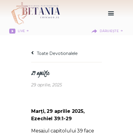
LIVE
DĂRUIEȘTE
HOME
DESPRE NOI
Toate Devotionalele
DEPARTAMENTE
RESURSE
29 aprilie
CITIREA BIBLIEI
MISIUNEA BETANIA
29 aprilie, 2025
CONTACT
INFORMAȚII
BETHANY CHRISTIAN
Marți, 29 aprilie 2025,
ACADEMY
Ezechiel 39:1-29
LOGIN MEMBER
Mesajul capitolului 39 face