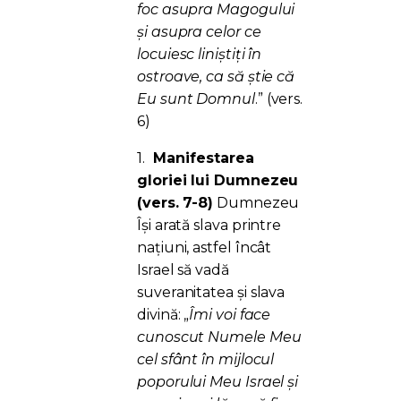
foc asupra Magogului
și asupra celor ce
locuiesc liniștiți în
ostroave, ca să știe că
Eu sunt Domnul
.” (vers.
6)
1.
Manifestarea
gloriei lui Dumnezeu
(vers. 7-8)
Dumnezeu
Își arată slava printre
națiuni, astfel încât
Israel să vadă
suveranitatea și slava
divină: „
Îmi voi face
cunoscut Numele Meu
cel sfânt în mijlocul
poporului Meu Israel și