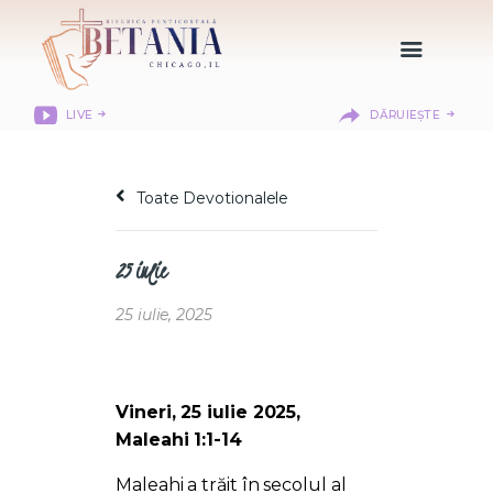
LIVE
DĂRUIEȘTE
HOME
DESPRE NOI
Toate Devotionalele
DEPARTAMENTE
RESURSE
25 iulie
CITIREA BIBLIEI
MISIUNEA BETANIA
25 iulie, 2025
CONTACT
INFORMAȚII
BETHANY CHRISTIAN
Vineri, 25 iulie 2025,
ACADEMY
Maleahi 1:1-14
LOGIN MEMBER
Maleahi a trăit în secolul al