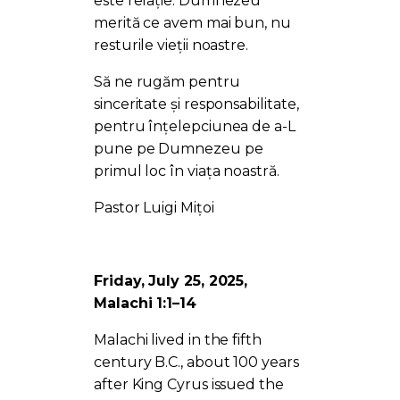
este relație. Dumnezeu
merită ce avem mai bun, nu
resturile vieții noastre.
Să ne rugăm pentru
sinceritate și responsabilitate,
pentru înțelepciunea de a-L
pune pe Dumnezeu pe
primul loc în viața noastră.
Pastor Luigi Mițoi
Friday, July 25, 2025,
Malachi 1:1–14
Malachi lived in the fifth
century B.C., about 100 years
after King Cyrus issued the