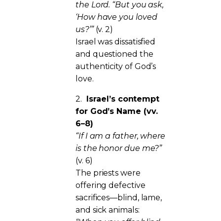
the Lord. “But you ask,
‘How have you loved
us?’”
(v. 2)
Israel was dissatisfied
and questioned the
authenticity of God’s
love.
2.
Israel’s contempt
for God’s Name (vv.
6–8)
“If I am a father, where
is the honor due me?”
(v. 6)
The priests were
offering defective
sacrifices—blind, lame,
and sick animals: