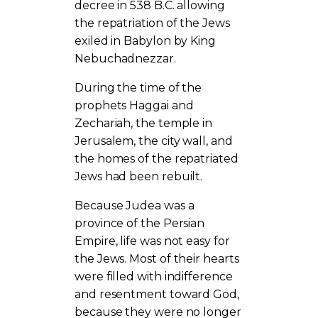
decree in 538 B.C. allowing
the repatriation of the Jews
exiled in Babylon by King
Nebuchadnezzar.
During the time of the
prophets Haggai and
Zechariah, the temple in
Jerusalem, the city wall, and
the homes of the repatriated
Jews had been rebuilt.
Because Judea was a
province of the Persian
Empire, life was not easy for
the Jews. Most of their hearts
were filled with indifference
and resentment toward God,
because they were no longer