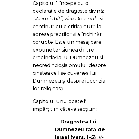
Capitolul 1 începe cu o
declarație de dragoste divină:
„V-am iubit”, zice Domnul…
și
continuă cu o critică dură la
adresa preoților și a închinării
corupte. Este un mesaj care
expune tensiunea dintre
credincioșia lui Dumnezeu și
necredincioșia omului, despre
cinstea ce I se cuvenea lui
Dumnezeu și despre ipocrizia
lor religioasă.
Capitolul unu poate fi
împărțit în câteva secțiuni:
1.
Dragostea lui
Dumnezeu față de
Israel (vers. 1–5)
„V-