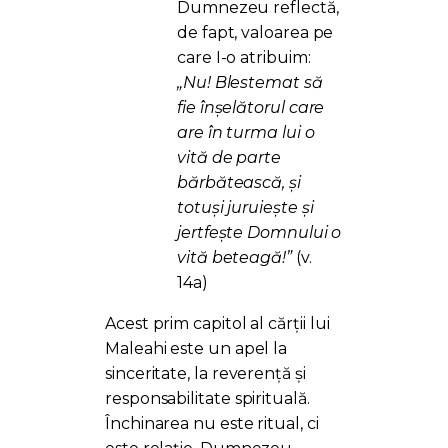
Dumnezeu reflectă,
de fapt, valoarea pe
care I-o atribuim:
„Nu! Blestemat să
fie înșelătorul care
are în turma lui o
vită de parte
bărbătească, și
totuși juruiește și
jertfește Domnului o
vită beteagă!”
(v.
14a)
Acest prim capitol al cărții lui
Maleahi este un apel la
sinceritate, la reverență și
responsabilitate spirituală.
Închinarea nu este ritual, ci