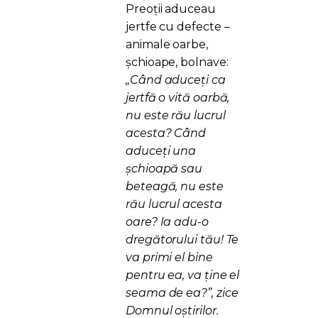
Preoții aduceau
jertfe cu defecte –
animale oarbe,
șchioape, bolnave:
„Când aduceți ca
jertfă o vită oarbă,
nu este rău lucrul
acesta? Când
aduceți una
șchioapă sau
beteagă, nu este
rău lucrul acesta
oare? Ia adu-o
dregătorului tău! Te
va primi el bine
pentru ea, va ține el
seama de ea?”, zice
Domnul oștirilor.