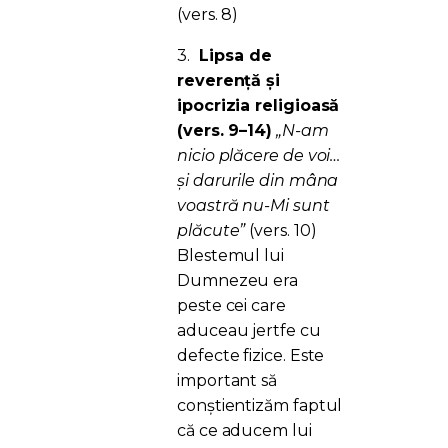
(vers. 8)
3.
Lipsa de
reverență și
ipocrizia religioasă
(vers. 9–14)
„N-am
nicio plăcere de voi…
și darurile din mâna
voastră nu-Mi sunt
plăcute”
(vers. 10)
Blestemul lui
Dumnezeu era
peste cei care
aduceau jertfe cu
defecte fizice. Este
important să
conștientizăm faptul
că ce aducem lui