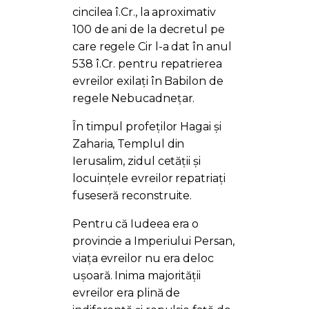
PORTAL
cincilea î.Cr., la aproximativ
100 de ani de la decretul pe
care regele Cir l-a dat în anul
538 î.Cr. pentru repatrierea
evreilor exilați în Babilon de
regele Nebucadnețar.
În timpul profeților Hagai și
Zaharia, Templul din
Ierusalim, zidul cetății și
locuințele evreilor repatriați
fuseseră reconstruite.
Pentru că Iudeea era o
provincie a Imperiului Persan,
viața evreilor nu era deloc
ușoară. Inima majorității
evreilor era plină de