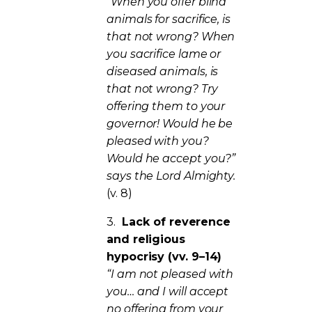
“When you offer blind
animals for sacrifice, is
that not wrong? When
you sacrifice lame or
diseased animals, is
that not wrong? Try
offering them to your
governor! Would he be
pleased with you?
Would he accept you?”
says the Lord Almighty.
(v. 8)
3.
Lack of reverence
and religious
hypocrisy (vv. 9–14)
“I am not pleased with
you… and I will accept
no offering from your