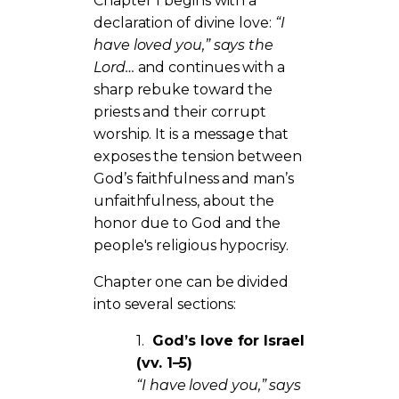
Chapter 1 begins with a
declaration of divine love:
“I
have loved you,” says the
Lord…
and continues with a
sharp rebuke toward the
priests and their corrupt
worship. It is a message that
exposes the tension between
God’s faithfulness and man’s
unfaithfulness, about the
honor due to God and the
people's religious hypocrisy.
Chapter one can be divided
into several sections:
1.
God’s love for Israel
(vv. 1–5)
“I have loved you,” says