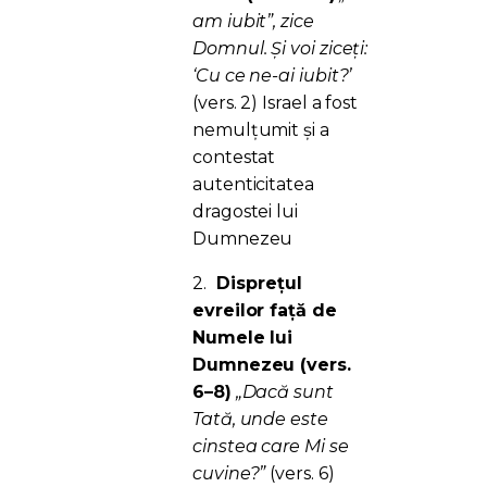
am iubit”, zice
Domnul. Și voi ziceți:
‘Cu ce ne-ai iubit?’
(vers. 2) Israel a fost
nemulțumit și a
contestat
autenticitatea
dragostei lui
Dumnezeu
2.
Disprețul
evreilor față de
Numele lui
Dumnezeu (vers.
6–8)
„Dacă sunt
Tată, unde este
cinstea care Mi se
cuvine?”
(vers. 6)