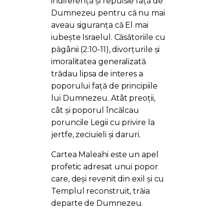
indiferență și repulsie față de
Dumnezeu pentru că nu mai
aveau siguranța că El mai
iubește Israelul. Căsătoriile cu
păgânii (2:10-11), divorțurile și
imoralitatea generalizată
trădau lipsa de interes a
poporului față de principiile
lui Dumnezeu. Atât preoții,
cât și poporul încălcau
poruncile Legii cu privire la
jertfe, zeciuieli și daruri.
Cartea Maleahi este un apel
profetic adresat unui popor
care, deși revenit din exil și cu
Templul reconstruit, trăia
departe de Dumnezeu.