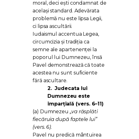
moral, deci ești condamnat de
același standard. Adevărata
problemă nu este lipsa Legii,
ci lipsa ascultării.
Iudaismul accentua Legea,
circumcizia și tradiția ca
semne ale apartenenței la
poporul lui Dumnezeu, însă
Pavel demonstrează că toate
acestea nu sunt suficiente
fără ascultare.
2.
Judecata lui
Dumnezeu este
imparțială (vers. 6–11)
(a) Dumnezeu
„va răsplăti
fiecăruia după faptele lui”
(vers. 6)
.
Pavel nu predică mântuirea