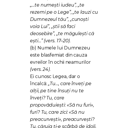
„…te numești iudeu”, „te
rezemi pe o Lege”, „te lauzi cu
Dumnezeul tău”, „cunoști
voia Lui”, „știi să faci
deosebire”, „te măgulești că
ești…”
(vers. 17–20)
.
(b) Numele lui Dumnezeu
este blasfemiat din cauza
evreilor în ochii neamurilor
(vers. 24)
.
Ei cunosc Legea, dar o
încalcă:
„Tu…, care înveți pe
alții, pe tine însuți nu te
înveți? Tu, care
propovăduiești: «Să nu furi»,
furi? Tu, care zici: «Să nu
preacurvești», preacurvești?
Tu, căruia ți-e scârbă de idoli,