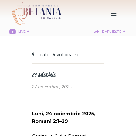
LIVE
DĂRUIEȘTE
HOME
DESPRE NOI
Toate Devotionalele
DEPARTAMENTE
RESURSE
24 noiembrie
CITIREA BIBLIEI
MISIUNEA BETANIA
27 noiembrie, 2025
CONTACT
INFORMAȚII
LOGIN MEMBER
Luni, 24 noiembrie 2025,
PORTAL
Romani 2:1–29