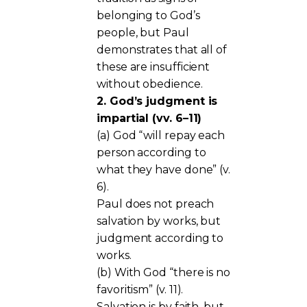
belonging to God’s
people, but Paul
demonstrates that all of
these are insufficient
without obedience.
2. God’s judgment is
impartial (vv. 6–11)
(a) God “will repay each
person according to
what they have done” (v.
6).
Paul does not preach
salvation by works, but
judgment according to
works.
(b) With God “there is no
favoritism” (v. 11).
Salvation is by faith, but