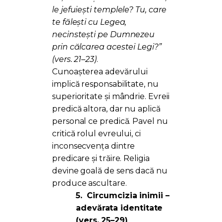
le jefuiești templele? Tu, care
te fălești cu Legea,
necinstești pe Dumnezeu
prin călcarea acestei Legi?”
(vers. 21–23)
.
Cunoașterea adevărului
implică responsabilitate, nu
superioritate și mândrie. Evreii
predică altora, dar nu aplică
personal ce predică. Pavel nu
critică rolul evreului, ci
inconsecvența dintre
predicare și trăire. Religia
devine goală de sens dacă nu
produce ascultare.
5.
Circumcizia inimii –
adevărata identitate
(vers. 25–29)