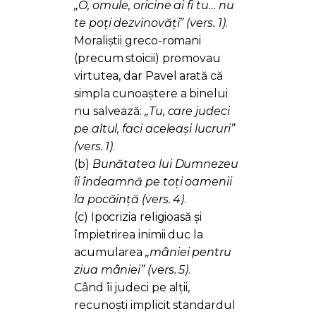
„O, omule, oricine ai fi tu… nu
te poți dezvinovăți”
(vers. 1)
.
Moraliștii greco-romani
(precum stoicii) promovau
virtutea, dar Pavel arată că
simpla cunoaștere a binelui
nu salvează:
„Tu, care judeci
pe altul, faci aceleași lucruri”
(vers. 1)
.
(b)
Bunătatea lui Dumnezeu
îi îndeamnă pe toți oamenii
la pocăință
(vers. 4)
.
(c) Ipocrizia religioasă și
împietrirea inimii duc la
acumularea
„mâniei pentru
ziua mâniei”
(vers. 5)
.
Când îi judeci pe alții,
recunoști implicit standardul