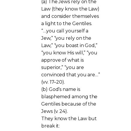
(a) The Jews rely on the
Law (they know the Law)
and consider themselves
a light to the Gentiles.
“…you call yourself a
Jew,” “you rely on the
Law,” “you boast in God,”
“you know His will,” “you
approve of what is
superior,” “you are
convinced that you are…”
(vv. 17–20).
(b) God’s name is
blasphemed among the
Gentiles because of the
Jews (v. 24).
They know the Law but
break it: