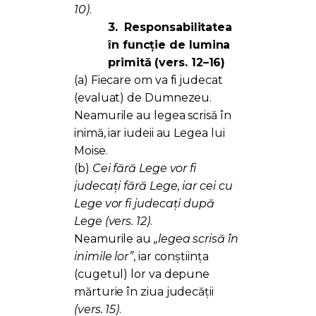
10)
.
3.
Responsabilitatea
în funcție de lumina
primită (vers. 12–16)
(a) Fiecare om va fi judecat
(evaluat) de Dumnezeu.
Neamurile au legea scrisă în
inimă, iar iudeii au Legea lui
Moise.
(b)
Cei fără Lege vor fi
judecați fără Lege, iar cei cu
Lege vor fi judecați după
Lege
(vers. 12)
.
Neamurile au
„legea scrisă în
inimile lor”
, iar conștiința
(cugetul) lor va depune
mărturie în ziua judecății
(vers. 15)
.