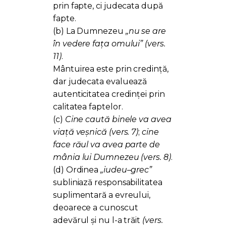
prin fapte, ci judecata după
fapte.
(b) La Dumnezeu
„nu se are
în vedere fața omului”
(vers.
11)
.
Mântuirea este prin credință,
dar judecata evaluează
autenticitatea credinței prin
calitatea faptelor.
(c)
Cine caută binele va avea
viață veșnică
(vers. 7)
;
cine
face răul va avea parte de
mânia lui Dumnezeu
(vers. 8)
.
(d) Ordinea
„iudeu–grec”
subliniază responsabilitatea
suplimentară a evreului,
deoarece a cunoscut
adevărul și nu l-a trăit
(vers.