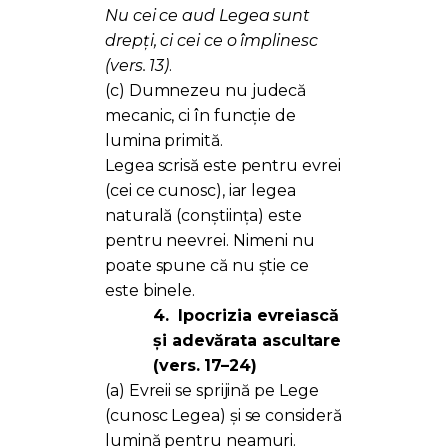
Nu cei ce aud Legea sunt
drepți, ci cei ce o împlinesc
(vers. 13)
.
(c) Dumnezeu nu judecă
mecanic, ci în funcție de
lumina primită.
Legea scrisă este pentru evrei
(cei ce cunosc), iar legea
naturală (conștiința) este
pentru neevrei. Nimeni nu
poate spune că nu știe ce
este binele.
4.
Ipocrizia evreiască
și adevărata ascultare
(vers. 17–24)
(a) Evreii se sprijină pe Lege
(cunosc Legea) și se consideră
lumină pentru neamuri.