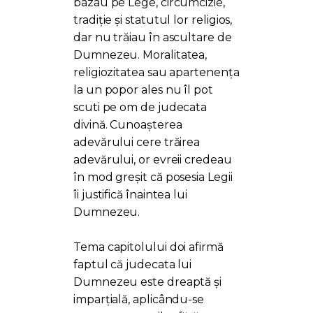
bazau pe Lege, circumcizie,
tradiție și statutul lor religios,
dar nu trăiau în ascultare de
Dumnezeu. Moralitatea,
religiozitatea sau apartenența
la un popor ales nu îl pot
scuti pe om de judecata
divină. Cunoașterea
adevărului cere trăirea
adevărului, or evreii credeau
în mod greșit că posesia Legii
îi justifică înaintea lui
Dumnezeu.
Tema capitolului doi afirmă
faptul că judecata lui
Dumnezeu este dreaptă și
imparțială, aplicându-se