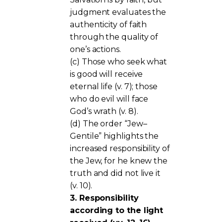
judgment evaluates the
authenticity of faith
through the quality of
one’s actions.
(c) Those who seek what
is good will receive
eternal life (v. 7); those
who do evil will face
God’s wrath (v. 8).
(d) The order “Jew–
Gentile” highlights the
increased responsibility of
the Jew, for he knew the
truth and did not live it
(v. 10).
3. Responsibility
according to the light