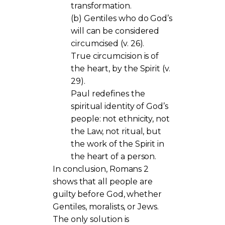
transformation.
(b) Gentiles who do God’s
will can be considered
circumcised (v. 26).
True circumcision is of
the heart, by the Spirit (v.
29).
Paul redefines the
spiritual identity of God’s
people: not ethnicity, not
the Law, not ritual, but
the work of the Spirit in
the heart of a person.
In conclusion, Romans 2
shows that all people are
guilty before God, whether
Gentiles, moralists, or Jews.
The only solution is