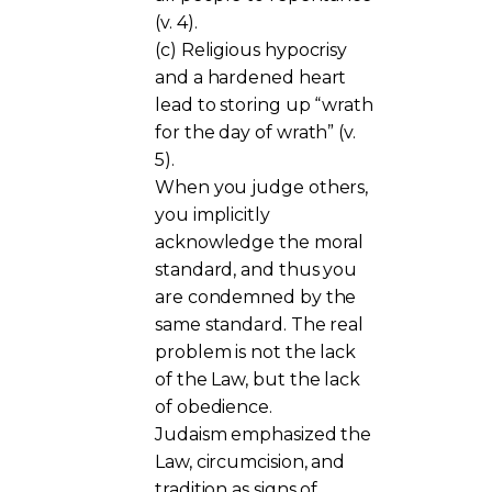
(v. 4).
(c) Religious hypocrisy
and a hardened heart
lead to storing up “wrath
for the day of wrath” (v.
5).
When you judge others,
you implicitly
acknowledge the moral
standard, and thus you
are condemned by the
same standard. The real
problem is not the lack
of the Law, but the lack
of obedience.
Judaism emphasized the
Law, circumcision, and
tradition as signs of