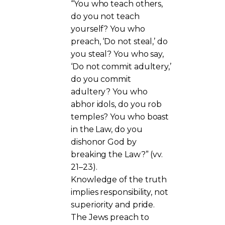
“You who teach others,
do you not teach
yourself? You who
preach, ‘Do not steal,’ do
you steal? You who say,
‘Do not commit adultery,’
do you commit
adultery? You who
abhor idols, do you rob
temples? You who boast
in the Law, do you
dishonor God by
breaking the Law?” (vv.
21–23).
Knowledge of the truth
implies responsibility, not
superiority and pride.
The Jews preach to