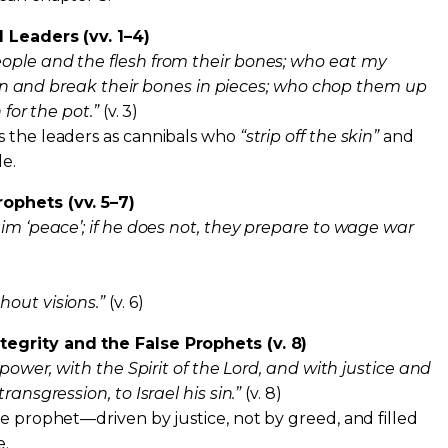
 Leaders (vv. 1–4)
ople and the flesh from their bones; who eat my
 skin and break their bones in pieces; who chop them up
 for the pot.”
(v. 3)
s the leaders as cannibals who
“strip off the skin”
and
e.
ophets (vv. 5–7)
aim ‘peace’; if he does not, they prepare to wage war
out visions.”
(v. 6)
egrity and the False Prophets (v. 8)
 power, with the Spirit of the Lord, and with justice and
ransgression, to Israel his sin.”
(v. 8)
ue prophet—driven by justice, not by greed, and filled
e.