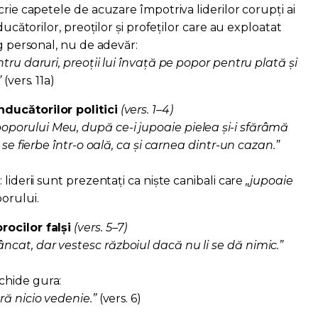
crie capetele de acuzare împotriva liderilor corupți ai
ducătorilor, preoților și profeților care au exploatat
ig personal, nu de adevăr:
tru daruri, preoţii lui învaţă pe popor pentru plată şi
”
(vers. 11a)
ducătorilor politici
(vers. 1–4)
orului Meu, după ce-i jupoaie pielea şi-i sfărâmă
 se fierbe într-o oală, ca şi carnea dintr-un cazan.”
liderii sunt prezentați ca niște canibali care
„jupoaie
orului.
ocilor falși
(vers. 5–7)
cat, dar vestesc războiul dacă nu li se dă nimic.”
chide gura:
ră nicio vedenie.”
(vers. 6)