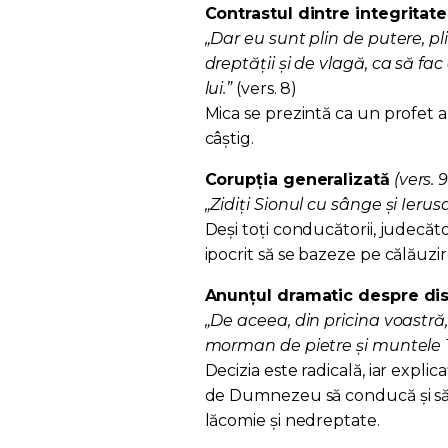
Contrastul dintre integritate
„Dar eu sunt plin de putere, p
dreptăţii şi de vlagă, ca să fac
lui.”
(vers. 8)
Mica se prezintă ca un profet 
câștig.
Corupția generalizată
(vers. 9
„Zidiți Sionul cu sânge și Ierus
Deși toți conducătorii, judecător
ipocrit să se bazeze pe călăuz
Anunțul dramatic despre dis
„De aceea, din pricina voastră,
morman de pietre şi muntele T
Decizia este radicală, iar explic
de Dumnezeu să conducă și să 
lăcomie și nedreptate.