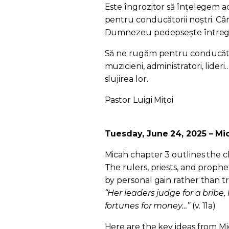
Este îngrozitor să înțelegem ac
pentru conducătorii noștri. Cân
Dumnezeu pedepsește întreg
Să ne rugăm pentru conducătorii 
muzicieni, administratori, lideri
slujirea lor.
Pastor Luigi Mițoi
Tuesday, June 24, 2025 – Mic
Micah chapter 3 outlines the c
The rulers, priests, and proph
by personal gain rather than t
“Her leaders judge for a bribe, 
fortunes for money…”
(v. 11a)
Here are the key ideas from Mi