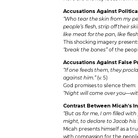
Accusations Against Political
“Who tear the skin from my pe
people’s flesh, strip off their
like meat for the pan, like flesh
This shocking imagery present
“break the bones”
of the peopl
Accusations Against False Pr
“If one feeds them, they procl
against him.”
(v. 5)
God promises to silence them:
“Night will come over you—with
Contrast Between Micah’s Int
“But as for me, I am filled with
might, to declare to Jacob his t
Micah presents himself as a tr
with compassion for the peopl