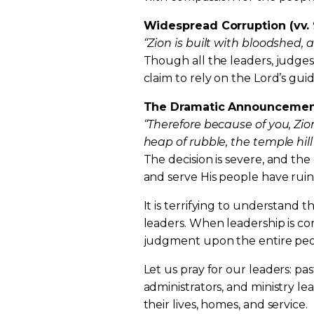
Widespread Corruption (vv. 
“Zion is built with bloodshed,
Though all the leaders, judges,
claim to rely on the Lord’s gui
The Dramatic Announcement 
“Therefore because of you, Zion
heap of rubble, the temple hi
The decision is severe, and the
and serve His people have ruin
It is terrifying to understand
leaders. When leadership is c
judgment upon the entire peo
Let us pray for our leaders: pas
administrators, and ministry l
their lives, homes, and service.