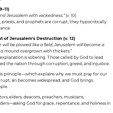
9–11)
 and Jerusalem with wickedness.”
(v. 10)
 priests, and prophets are corrupt, they hypocritically
dance.
of Jerusalem’s Destruction (v. 12)
 will be plowed like a field, Jerusalem will become a
ll a mound overgrown with thickets.”
 explanation is sobering. Those called by God to lead
ed the nation through corruption, greed, and injustice.
 this principle—which explains why we must pray for our
orrupt, sin becomes widespread, and God brings
ple.
tors, elders, deacons, preachers, musicians,
eaders—asking God for grace, repentance, and holiness in