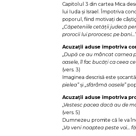
Capitolul 3 din cartea Mica des
lui Iuda și Israel. Împotriva con
poporul, fiind motivați de câșt
„Căpeteniile cetăţii judecă pen
prorocii lui prorocesc pe bani…
Acuzații aduse împotriva con
„După ce au mâncat carnea pop
oasele, îl fac bucăţi ca ceea ce
(vers. 3)
Imaginea descrisă este șocantă: 
pielea”
și
„sfărâmă oasele”
pop
Acuzații aduse împotriva pror
„Vestesc pacea dacă au de mân
(vers. 5)
Dumnezeu promite că le va în
„Va veni noaptea peste voi… fă