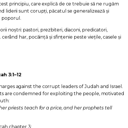
est principiu, care explică de ce trebuie să ne rugăm
d liderii sunt corupți, păcatul se generalizează și
 poporul.
noștri: pastori, prezbiteri, diaconi, predicatori,
… cerând har, pocăință și sfințenie peste viețile, casele și
ah 3:1–12
harges against the corrupt leaders of Judah and Israel.
ets are condemned for exploiting the people, motivated
ruth:
her priests teach for a price, and her prophets tell
cah chapter 3: