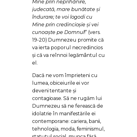
Mine prin neprihănire,
judecată, mare bunătate și
îndurare; te voi logodi cu
Mine prin credincioșie și vei
cunoaște pe Domnul
!” (vers.
19-20) Dumnezeu promite că
va ierta poporul necredincios
și că va reînnoi legământul cu
el.
Dacă ne vom împrieteni cu
lumea, obiceiurile ei vor
deveni tentante și
contagioase. Să ne rugăm lui
Dumnezeu să ne ferească de
idolatrie în manifestările ei
contemporane: cariera, banii,
tehnologia, moda, feminismul,
statutul social, munca fără