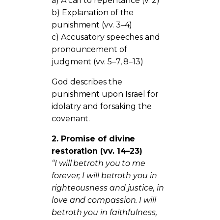
a) A call to repentance (v. 2)
b) Explanation of the
punishment (vv. 3–4)
c) Accusatory speeches and
pronouncement of
judgment (vv. 5–7, 8–13)
God describes the
punishment upon Israel for
idolatry and forsaking the
covenant.
2. Promise of divine
restoration (vv. 14–23)
“I will betroth you to me
forever; I will betroth you in
righteousness and justice, in
love and compassion. I will
betroth you in faithfulness,