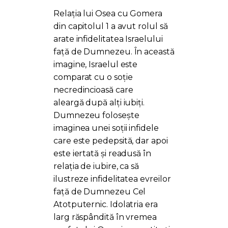
Relația lui Osea cu Gomera
din capitolul 1 a avut rolul să
arate infidelitatea Israelului
față de Dumnezeu. În această
imagine, Israelul este
comparat cu o soție
necredincioasă care
aleargă după alți iubiți.
Dumnezeu folosește
imaginea unei soții infidele
care este pedepsită, dar apoi
este iertată și readusă în
relația de iubire, ca să
ilustreze infidelitatea evreilor
față de Dumnezeu Cel
Atotputernic. Idolatria era
larg răspândită în vremea