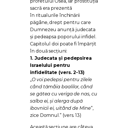
profetului Osea, iar prostituția
sacră era prezentă
în ritualurile închinării
păgâne, drept pentru care
Dumnezeu anunță judecata
și pedeapsa poporului infidel.
Capitolul doi poate fi împărțit
în două secțiuni:
1. Judecata și pedepsirea
Israelului pentru
infidelitate (vers. 2-13)
„
O voi pedepsi pentru zilele
când tămâia baalilor, când
se gătea cu veriga de nas, cu
salba ei, și alerga după
ibovnicii ei, uitând de Mine
”,
zice Domnul.” (vers. 13)
Această secțiune are câteva