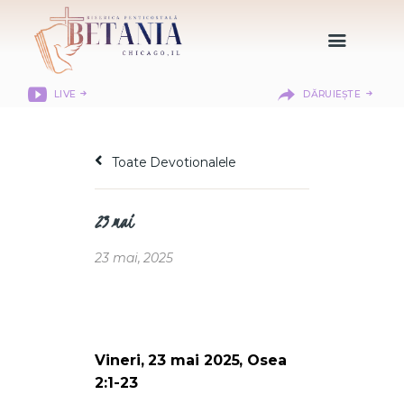
LIVE
DĂRUIEȘTE
HOME
DESPRE NOI
Toate Devotionalele
DEPARTAMENTE
RESURSE
23 mai
CITIREA BIBLIEI
MISIUNEA BETANIA
23 mai, 2025
CONTACT
INFORMAȚII
LOGIN MEMBER
PORTAL
Vineri, 23 mai 2025, Osea
2:1-23