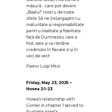
măsură… care pot deveni
„Baalul” nostru de toate
zilele. Să ne (re)angajăm cu
maturitate și responsabilitate
pentru loialitate și fidelitate
față de Dumnezeu care a
fost, este și va rămâne
credincios în fiecare zi și în
veci de veci!
Pastor Luigi Mițoi
Friday, May 23, 2025 –
Hosea 2:1-23
Hosea’s relationship with
Gomer in chapter 1 served to
illustrate Israel’s