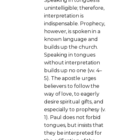
Speaking in tongues is
unintelligible; therefore,
interpretation is
indispensable. Prophecy,
however, is spoken in a
known language and
builds up the church.
Speaking in tongues
without interpretation
builds up no one (vv. 4–
5). The apostle urges
believers to follow the
way of love, to eagerly
desire spiritual gifts, and
especially to prophesy (v.
1). Paul does not forbid
tongues, but insists that
they be interpreted for