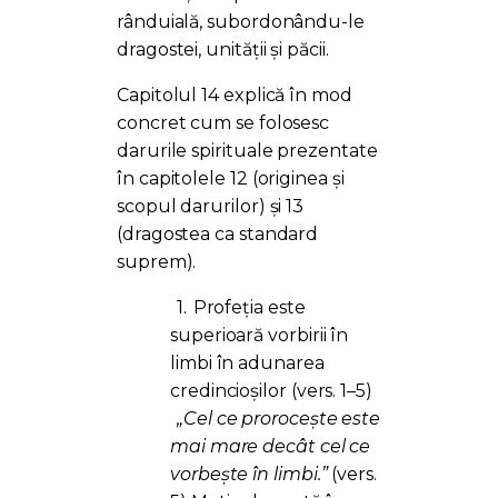
rânduială, subordonându-le
dragostei, unității și păcii.
Capitolul 14 explică în mod
concret cum se folosesc
darurile spirituale prezentate
în capitolele 12 (originea și
scopul darurilor) și 13
(dragostea ca standard
suprem).
1.
Profeția este
superioară vorbirii în
limbi în adunarea
credincioșilor (vers. 1–5)
„Cel ce prorocește este
mai mare decât cel ce
vorbește în limbi.”
(vers.