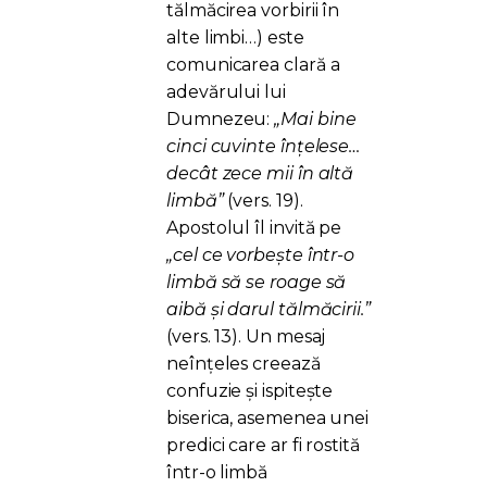
tălmăcirea vorbirii în
alte limbi…) este
comunicarea clară a
adevărului lui
Dumnezeu:
„Mai bine
cinci cuvinte înțelese…
decât zece mii în altă
limbă”
(vers. 19).
Apostolul îl invită pe
„cel ce vorbește într-o
limbă să se roage să
aibă și darul tălmăcirii.”
(vers. 13). Un mesaj
neînțeles creează
confuzie și ispitește
biserica, asemenea unei
predici care ar fi rostită
într-o limbă