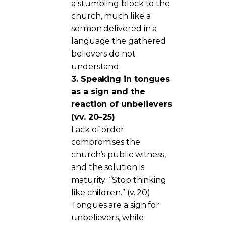
a stumbling block to the
church, much like a
sermon delivered in a
language the gathered
believers do not
understand.
3. Speaking in tongues
as a sign and the
reaction of unbelievers
(vv. 20–25)
Lack of order
compromises the
church’s public witness,
and the solution is
maturity: “Stop thinking
like children.” (v. 20)
Tongues are a sign for
unbelievers, while