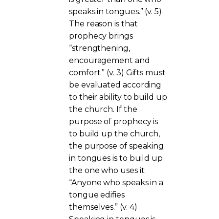
speaks in tongues.” (v. 5)
The reason is that
prophecy brings
“strengthening,
encouragement and
comfort.” (v. 3) Gifts must
be evaluated according
to their ability to build up
the church. If the
purpose of prophecy is
to build up the church,
the purpose of speaking
in tongues is to build up
the one who uses it:
“Anyone who speaks in a
tongue edifies
themselves.” (v. 4)