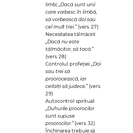
limbi:
„Dacă sunt unii
care vorbesc în limbă,
să vorbească doi sau
cel mult trei.”
(vers. 27)
Necesitatea tălmăcirii:
„Dacă nu este
tălmăcitor, să tacă.”
(vers. 28)
Controlul profeției:
„Doi
sau trei să
proorocească, iar
ceilalți să judece.”
(vers.
29)
Autocontrol spiritual:
„Duhurile proorocilor
sunt supuse
proorocilor.”
(vers. 32)
Închinarea trebuie să