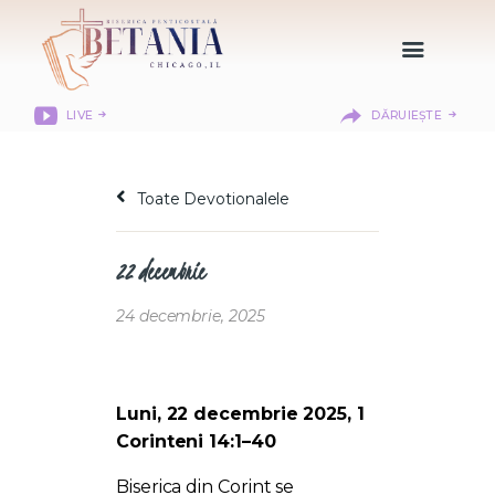
LIVE
DĂRUIEȘTE
HOME
DESPRE NOI
Toate Devotionalele
DEPARTAMENTE
RESURSE
22 decembrie
CITIREA BIBLIEI
MISIUNEA BETANIA
24 decembrie, 2025
CONTACT
INFORMAȚII
LOGIN MEMBER
Luni, 22 decembrie 2025, 1
PORTAL
Corinteni 14:1–40
Biserica din Corint se