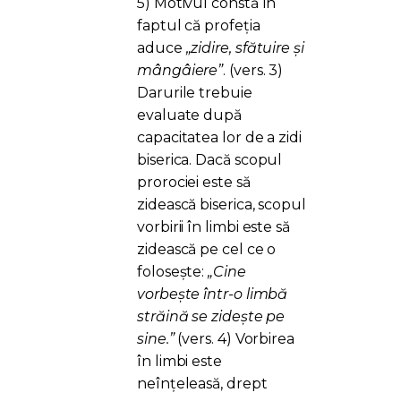
5) Motivul constă în
faptul că profeția
aduce
„zidire, sfătuire și
mângâiere”
. (vers. 3)
Darurile trebuie
evaluate după
capacitatea lor de a zidi
biserica. Dacă scopul
prorociei este să
zidească biserica, scopul
vorbirii în limbi este să
zidească pe cel ce o
folosește:
„Cine
vorbește într-o limbă
străină se zidește pe
sine.”
(vers. 4) Vorbirea
în limbi este
neînțeleasă, drept