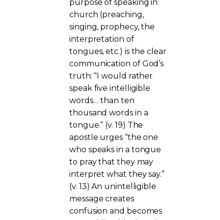
purpose of speaking in
church (preaching,
singing, prophecy, the
interpretation of
tongues, etc.) is the clear
communication of God’s
truth: “I would rather
speak five intelligible
words… than ten
thousand words in a
tongue.” (v. 19) The
apostle urges “the one
who speaks in a tongue
to pray that they may
interpret what they say.”
(v. 13) An unintelligible
message creates
confusion and becomes