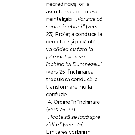
necredincioșilor la
ascultarea unui mesaj
neinteligibil:
„Vor zice că
sunteți nebuni.”
(vers.
23) Profeția conduce la
cercetare și pocăință:
„…
va cădea cu fața la
pământ și se va
închina lui Dumnezeu.”
(vers. 25) Închinarea
trebuie să conducă la
transformare, nu la
confuzie.
4.
Ordine în închinare
(vers. 26–33)
„Toate să se facă spre
zidire.”
(vers. 26)
Limitarea vorbirii în