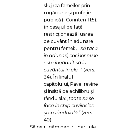
slujirea femeilor prin
rugăciune și profeție
publică (1 Corinteni 11:5),
în pasajul de față
restricționează luarea
de cuvânt în adunare
pentru femei:
„…să tacă
în adunări, căci lor nu le
este îngăduit să ia
cuvântul în ele…”
(vers.
34). În finalul
capitolului, Pavel revine
și insistă pe echilibru și
rânduială:
„toate să se
facă în chip cuviincios
și cu rânduială.”
(vers.
40)
Să ne rugăm pentru darurile