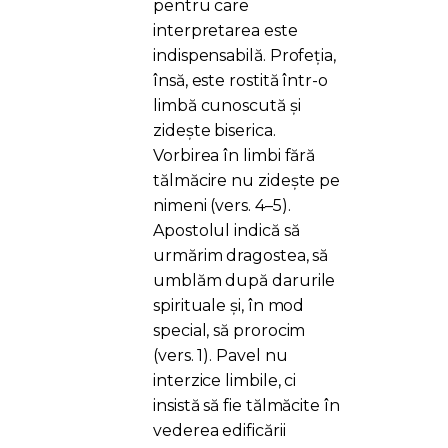
pentru care
interpretarea este
indispensabilă. Profeția,
însă, este rostită într-o
limbă cunoscută și
zidește biserica.
Vorbirea în limbi fără
tălmăcire nu zidește pe
nimeni (vers. 4–5).
Apostolul indică să
urmărim dragostea, să
umblăm după darurile
spirituale și, în mod
special, să prorocim
(vers. 1). Pavel nu
interzice limbile, ci
insistă să fie tălmăcite în
vederea edificării