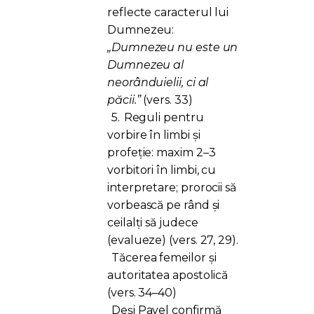
reflecte caracterul lui
Dumnezeu:
„Dumnezeu nu este un
Dumnezeu al
neorânduielii, ci al
păcii.”
(vers. 33)
5.
Reguli pentru
vorbire în limbi și
profeție: maxim 2–3
vorbitori în limbi, cu
interpretare; prorocii să
vorbească pe rând și
ceilalți să judece
(evalueze) (vers. 27, 29).
Tăcerea femeilor și
autoritatea apostolică
(vers. 34–40)
Deși Pavel confirmă