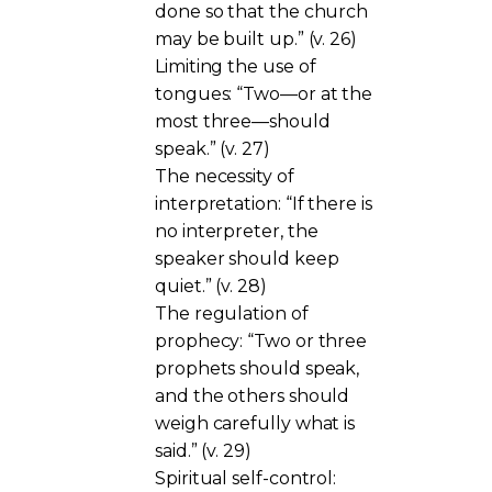
done so that the church
may be built up.” (v. 26)
Limiting the use of
tongues: “Two—or at the
most three—should
speak.” (v. 27)
The necessity of
interpretation: “If there is
no interpreter, the
speaker should keep
quiet.” (v. 28)
The regulation of
prophecy: “Two or three
prophets should speak,
and the others should
weigh carefully what is
said.” (v. 29)
Spiritual self-control: