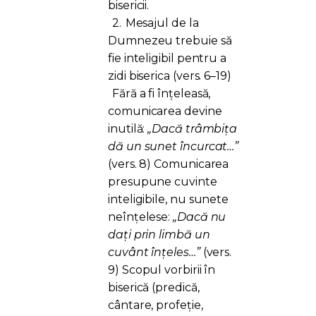
bisericii.
2.
Mesajul de la
Dumnezeu trebuie să
fie inteligibil pentru a
zidi biserica (vers. 6–19)
Fără a fi înțeleasă,
comunicarea devine
inutilă:
„Dacă trâmbița
dă un sunet încurcat…”
(vers. 8) Comunicarea
presupune cuvinte
inteligibile, nu sunete
neînțelese:
„Dacă nu
dați prin limbă un
cuvânt înțeles…”
(vers.
9) Scopul vorbirii în
biserică (predică,
cântare, profeție,