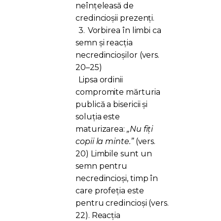
neînțeleasă de
credincioșii prezenți.
3.
Vorbirea în limbi ca
semn și reacția
necredincioșilor (vers.
20–25)
Lipsa ordinii
compromite mărturia
publică a bisericii și
soluția este
maturizarea:
„Nu fiți
copii la minte.”
(vers.
20) Limbile sunt un
semn pentru
necredincioși, timp în
care profeția este
pentru credincioși (vers.
22). Reacția