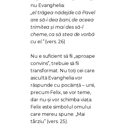
nu Evanghelia:
„el trăgea nădejde că Pavel
are să-i dea bani, de aceea
trimitea și mai des să-l
cheme, ca să stea de vorbă
cu el.”
(vers. 26)
Nu e suficient să fii „aproape
convins”, trebuie să fii
transformat. Nu toți cei care
ascultă Evanghelia vor
răspunde cu pocăință – unii,
precum Felix, se vor teme,
dar nu-și vor schimba viața.
Felix este simbolul omului
care mereu spune: „Mai
târziu” (vers. 25).