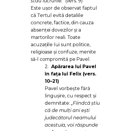
stau lucrurile.”
(vers. 9)
Este ușor de observat faptul
că Tertul evită detaliile
concrete, factice, din cauza
absenței dovezilor și a
martorilor reali. Toate
acuzațiile lui sunt politice,
religioase și confuze, menite
să-l compromită pe Pavel.
2.
Apărarea lui Pavel
în fața lui Felix (vers.
10–21)
Pavel vorbește fără
lingușire, cu respect și
demnitate:
„Fiindcă știu
că de mulți ani ești
judecătorul neamului
acestuia, voi răspunde