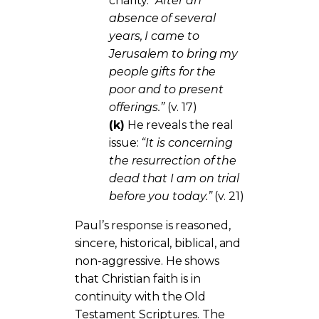
charity:
“After an
absence of several
years, I came to
Jerusalem to bring my
people gifts for the
poor and to present
offerings.”
(v. 17)
(k)
He reveals the real
issue:
“It is concerning
the resurrection of the
dead that I am on trial
before you today.”
(v. 21)
Paul’s response is reasoned,
sincere, historical, biblical, and
non-aggressive. He shows
that Christian faith is in
continuity with the Old
Testament Scriptures. The