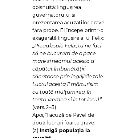
obișnuită: lingușirea
guvernatorului și
prezentarea acuzațiilor grave
fără probe. El începe printr-o
exagerată lingușire a lui Felix:
„Preaalesule Felix, tu ne faci
să ne bucurăm de o pace
mare şi neamul acesta a
căpătat îmbunătăţiri
sănătoase prin îngrijirile tale.
Lucrul acesta îl mărturisim
cu toată mulţumirea, în
toată vremea şi în tot locul.”
(vers. 2–3).
Apoi, îl acuză pe Pavel de
două lucruri foarte grave:
(a)
Instigă populația la