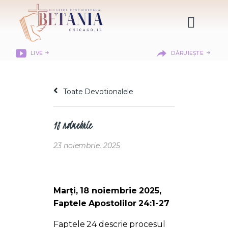
LIVE
DĂRUIEȘTE
HOME
DESPRE NOI
Toate Devotionalele
DEPARTAMENTE
RESURSE
18 noimebrie
CITIREA BIBLIEI
MISIUNEA BETANIA
23 noiembrie, 2025
CONTACT
INFORMAȚII
LOGIN MEMBER
Marți, 18 noiembrie 2025,
PORTAL
Faptele Apostolilor 24:1-27
Faptele 24 descrie procesul