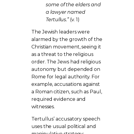
some of the elders and
a lawyer named
Tertullus.”
(v. 1)
The Jewish leaders were
alarmed by the growth of the
Christian movement, seeing it
as a threat to the religious
order. The Jews had religious
autonomy but depended on
Rome for legal authority. For
example, accusations against
a Roman citizen, such as Paul,
required evidence and
witnesses.
Tertullus’ accusatory speech
uses the usual political and
manipulative strategy: