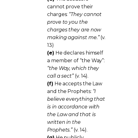
cannot prove their
charges:
“They cannot
prove to you the
charges they are now
making against me.”
(v.
13)
(e)
He declares himself
a member of “the Way”:
“the Way, which they
call a sect”
(v. 14).
(f)
He accepts the Law
and the Prophets:
“I
believe everything that
is in accordance with
the Law and that is
written in the
Prophets.”
(v. 14).
(g)
He publicly