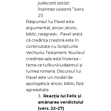
judecată astăzi
înaintea voastră.”
(vers.
21)
Răspunsul lui Pavel este
argumentat, sincer, istoric,
biblic, neagresiv… Pavel arată
că credința creștină este în
continuitate cu Scripturile
Vechiului Testament. Nucleul
credinței sale este învierea –
tema ce tulbură iudaismul și
lumea romană. Discursul lui
Pavel este un model de
apologetică: sincer, biblic, fără
agresivitate.
3.
Reacția lui Felix și
amânarea verdictului
(vers. 22–27)