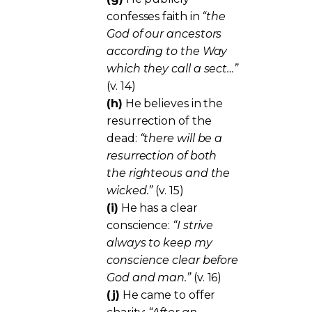
confesses faith in
“the
God of our ancestors
according to the Way
which they call a sect…”
(v. 14)
(h)
He believes in the
resurrection of the
dead:
“there will be a
resurrection of both
the righteous and the
wicked.”
(v. 15)
(i)
He has a clear
conscience:
“I strive
always to keep my
conscience clear before
God and man.”
(v. 16)
(j)
He came to offer