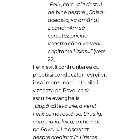
„Felix, care știa destul
de bine despre „Calea”
aceasta, i-a amânat
zicând: «Am să
cercetez pricina
voastră când va veni
căpitanul Lisias.»”
(vers.
22)
Felix evită confruntarea cu
preoții și conducătorii evreilor,
însă împreună cu Drusila îl
vizitează pe Pavel ca să
asculte evanghelia.
„După câteva zile, a venit
Felix cu nevastă-sa, Drusila,
care era iudeică; a chemat
pe Pavel și l-a ascultat
despre credința în Hristos