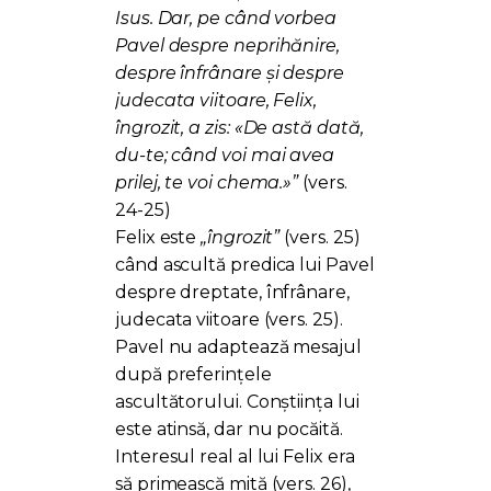
Isus. Dar, pe când vorbea
Pavel despre neprihănire,
despre înfrânare și despre
judecata viitoare, Felix,
îngrozit, a zis: «De astă dată,
du-te; când voi mai avea
prilej, te voi chema.»”
(vers.
24-25)
Felix este
„îngrozit”
(vers. 25)
când ascultă predica lui Pavel
despre dreptate, înfrânare,
judecata viitoare (vers. 25).
Pavel nu adaptează mesajul
după preferințele
ascultătorului. Conștiința lui
este atinsă, dar nu pocăită.
Interesul real al lui Felix era
să primească mită (vers. 26),