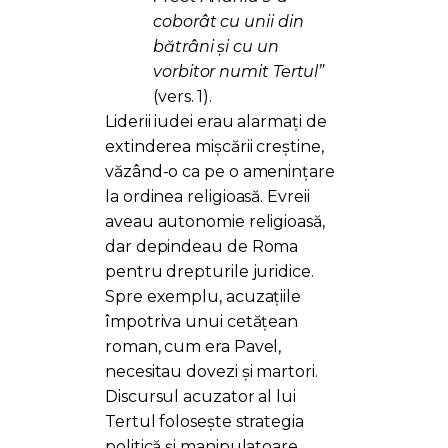
coborât cu unii din
bătrâni și cu un
vorbitor numit Tertul”
(vers. 1).
Liderii iudei erau alarmați de
extinderea mișcării creștine,
văzând-o ca pe o amenințare
la ordinea religioasă. Evreii
aveau autonomie religioasă,
dar depindeau de Roma
pentru drepturile juridice.
Spre exemplu, acuzațiile
împotriva unui cetățean
roman, cum era Pavel,
necesitau dovezi și martori.
Discursul acuzator al lui
Tertul folosește strategia
politică și manipulatoare