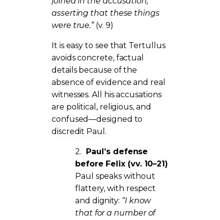
joined in the accusation,
asserting that these things
were true.”
(v. 9)
It is easy to see that Tertullus
avoids concrete, factual
details because of the
absence of evidence and real
witnesses. All his accusations
are political, religious, and
confused—designed to
discredit Paul.
2.
Paul’s defense
before Felix (vv. 10–21)
Paul speaks without
flattery, with respect
and dignity:
“I know
that for a number of