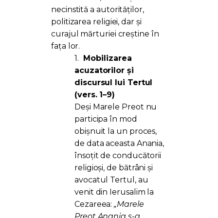
necinstită a autorităților,
politizarea religiei, dar și
curajul mărturiei creștine în
fața lor.
1.
Mobilizarea
acuzatorilor și
discursul lui Tertul
(vers. 1–9)
Deși Marele Preot nu
participa în mod
obișnuit la un proces,
de data aceasta Anania,
însoțit de conducătorii
religioși, de bătrâni și
avocatul Tertul, au
venit din Ierusalim la
Cezareea:
„Marele
Preot Anania s-a