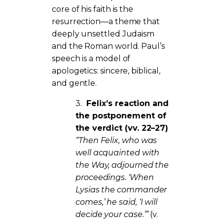
core of his faith is the
resurrection—a theme that
deeply unsettled Judaism
and the Roman world. Paul’s
speech is a model of
apologetics: sincere, biblical,
and gentle.
3.
Felix’s reaction and
the postponement of
the verdict (vv. 22–27)
“Then Felix, who was
well acquainted with
the Way, adjourned the
proceedings. ‘When
Lysias the commander
comes,’ he said, ‘I will
decide your case.’”
(v.