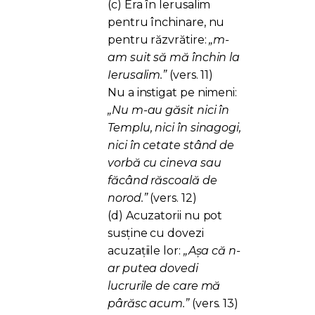
(c) Era în Ierusalim
pentru închinare, nu
pentru răzvrătire:
„m-
am suit să mă închin la
Ierusalim.”
(vers. 11)
Nu a instigat pe nimeni:
„Nu m-au găsit nici în
Templu, nici în sinagogi,
nici în cetate stând de
vorbă cu cineva sau
făcând răscoală de
norod.”
(vers. 12)
(d) Acuzatorii nu pot
susține cu dovezi
acuzațiile lor:
„Așa că n-
ar putea dovedi
lucrurile de care mă
pârăsc acum.”
(vers. 13)