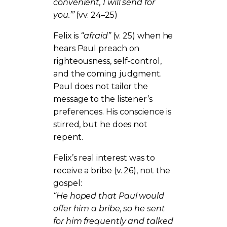
convenient, I will send for
you.’”
(vv. 24–25)
Felix is
“afraid”
(v. 25) when he
hears Paul preach on
righteousness, self-control,
and the coming judgment.
Paul does not tailor the
message to the listener’s
preferences. His conscience is
stirred, but he does not
repent.
Felix’s real interest was to
receive a bribe (v. 26), not the
gospel:
“He hoped that Paul would
offer him a bribe, so he sent
for him frequently and talked