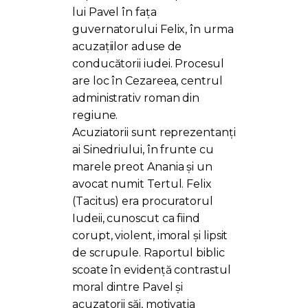
lui Pavel în fața
guvernatorului Felix, în urma
acuzațiilor aduse de
conducătorii iudei. Procesul
are loc în Cezareea, centrul
administrativ roman din
regiune.
Acuziatorii sunt reprezentanți
ai Sinedriului, în frunte cu
marele preot Anania și un
avocat numit Tertul. Felix
(Tacitus) era procuratorul
Iudeii, cunoscut ca fiind
corupt, violent, imoral și lipsit
de scrupule. Raportul biblic
scoate în evidență contrastul
moral dintre Pavel și
acuzatorii săi, motivația