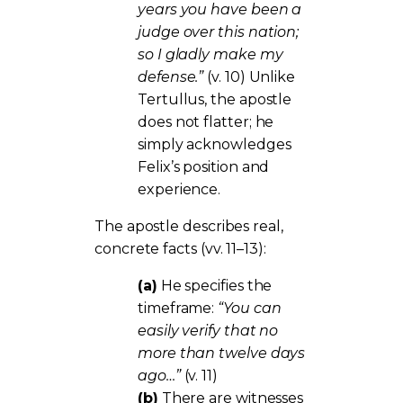
years you have been a
judge over this nation;
so I gladly make my
defense.”
(v. 10) Unlike
Tertullus, the apostle
does not flatter; he
simply acknowledges
Felix’s position and
experience.
The apostle describes real,
concrete facts (vv. 11–13):
(a)
He specifies the
timeframe:
“You can
easily verify that no
more than twelve days
ago…”
(v. 11)
(b)
There are witnesses