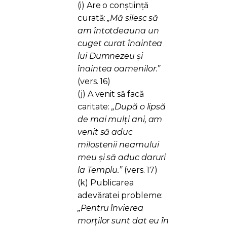
(i) Are o conștiință
curată:
„Mă silesc să
am întotdeauna un
cuget curat înaintea
lui Dumnezeu și
înaintea oamenilor.”
(vers. 16)
(j) A venit să facă
caritate:
„După o lipsă
de mai mulți ani, am
venit să aduc
milostenii neamului
meu și să aduc daruri
la Templu.”
(vers. 17)
(k) Publicarea
adevăratei probleme:
„Pentru învierea
morților sunt dat eu în