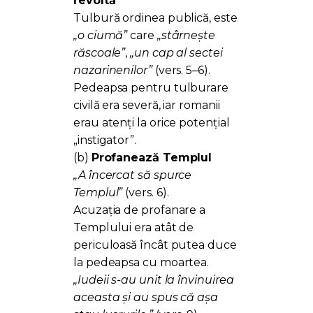
revoltă
Tulbură ordinea publică, este
„o ciumă”
care
„stârnește
răscoale”
,
„un cap al sectei
nazarinenilor”
(vers. 5–6).
Pedeapsa pentru tulburare
civilă era severă, iar romanii
erau atenți la orice potențial
„instigator”.
(b)
Profanează Templul
„A încercat să spurce
Templul”
(vers. 6).
Acuzația de profanare a
Templului era atât de
periculoasă încât putea duce
la pedeapsa cu moartea.
„Iudeii s-au unit la învinuirea
aceasta şi au spus că așa