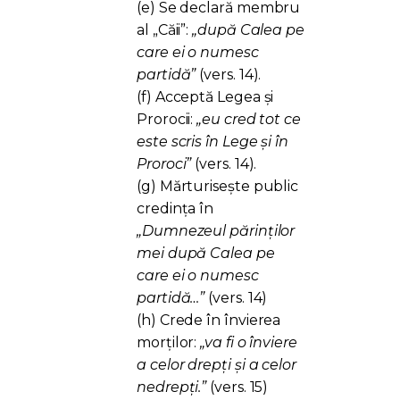
(e) Se declară membru
al „Căii”:
„după Calea pe
care ei o numesc
partidă”
(vers. 14).
(f) Acceptă Legea și
Prorocii:
„eu cred tot ce
este scris în Lege și în
Proroci”
(vers. 14).
(g) Mărturisește public
credința în
„Dumnezeul părinților
mei după Calea pe
care ei o numesc
partidă…”
(vers. 14)
(h) Crede în învierea
morților:
„va fi o înviere
a celor drepți și a celor
nedrepți.”
(vers. 15)