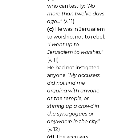
who can testify:
“No
more than twelve days
ago…”
(v. 11)
(c)
He was in Jerusalem
to worship, not to rebel:
“I went up to
Jerusalem to worship.”
(v. 11)
He had not instigated
anyone:
“My accusers
did not find me
arguing with anyone
at the temple, or
stirring up a crowd in
the synagogues or
anywhere in the city.”
(v. 12)
(d)
The accusers