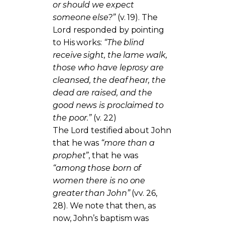
or should we expect
someone else?”
(v. 19). The
Lord responded by pointing
to His works:
“The blind
receive sight, the lame walk,
those who have leprosy are
cleansed, the deaf hear, the
dead are raised, and the
good news is proclaimed to
the poor.”
(v. 22)
The Lord testified about John
that he was
“more than a
prophet”
, that he was
“among those born of
women there is no one
greater than John”
(vv. 26,
28). We note that then, as
now, John’s baptism was