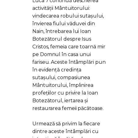
Luca 7 continuă descrierea
activității Mântuitorului:
vindecarea robului sutașului,
învierea fiului văduvei din
Nain, întrebarea lui Ioan
Botezătorul despre Isus
Cristos, femeia care toarnă mir
pe Domnul în casa unui
fariseu. Aceste întâmplări pun
în evidență credința
sutașului, compasiunea
Mântuitorului, împlinirea
profețiilor cu privire la Ioan
Botezătorul, iertarea și
restaurarea femeii păcătoase.
Urmează să privim la fiecare
dintre aceste întâmplări cu