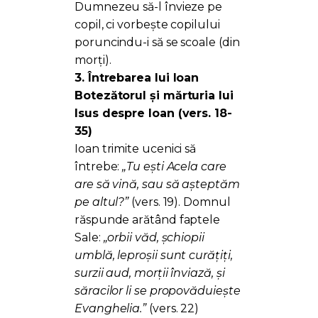
Dumnezeu să-l învieze pe
copil, ci vorbește copilului
poruncindu-i să se scoale (din
morți).
3. Întrebarea lui Ioan
Botezătorul și mărturia lui
Isus despre Ioan (vers. 18-
35)
Ioan trimite ucenici să
întrebe:
„Tu ești Acela care
are să vină, sau să așteptăm
pe altul?”
(vers. 19). Domnul
răspunde arătând faptele
Sale:
„orbii văd, șchiopii
umblă, leproșii sunt curățiți,
surzii aud, morții înviază, și
săracilor li se propovăduiește
Evanghelia.”
(vers. 22)