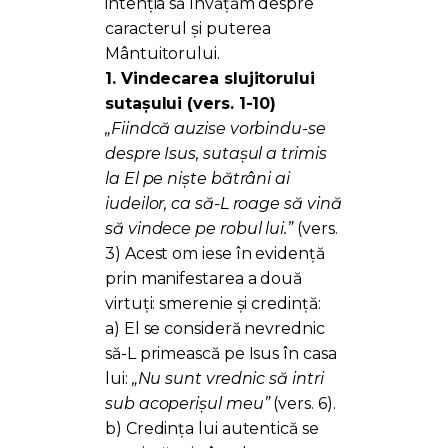
intenția să învățăm despre
caracterul și puterea
Mântuitorului.
1. Vindecarea slujitorului
sutașului (vers. 1-10)
„Fiindcă auzise vorbindu-se
despre Isus, sutașul a trimis
la El pe niște bătrâni ai
iudeilor, ca să-L roage să vină
să vindece pe robul lui.”
(vers.
3) Acest om iese în evidență
prin manifestarea a două
virtuți: smerenie și credință:
a) El se consideră nevrednic
să-L primească pe Isus în casa
lui:
„Nu sunt vrednic să intri
sub acoperișul meu”
(vers. 6).
b) Credința lui autentică se