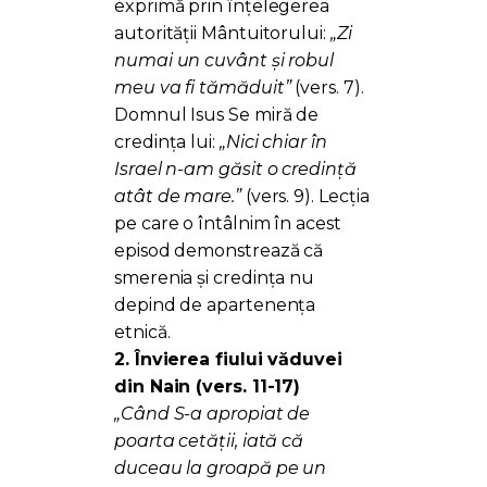
exprimă prin înțelegerea
autorității Mântuitorului:
„Zi
numai un cuvânt și robul
meu va fi tămăduit”
(vers. 7).
Domnul Isus Se miră de
credința lui:
„Nici chiar în
Israel n-am găsit o credință
atât de mare.”
(vers. 9). Lecția
pe care o întâlnim în acest
episod demonstrează că
smerenia și credința nu
depind de apartenența
etnică.
2. Învierea fiului văduvei
din Nain (vers. 11-17)
„Când S-a apropiat de
poarta cetății, iată că
duceau la groapă pe un