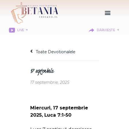
LIVE
DĂRUIEȘTE
HOME
DESPRE NOI
Toate Devotionalele
DEPARTAMENTE
RESURSE
17 septembrie
CITIREA BIBLIEI
MISIUNEA BETANIA
17 septembrie, 2025
CONTACT
INFORMAȚII
LOGIN MEMBER
Miercuri, 17 septembrie
PORTAL
2025, Luca 7:1-50