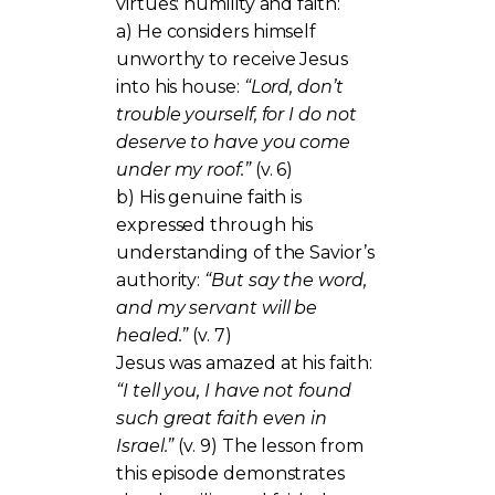
virtues: humility and faith:
a) He considers himself
unworthy to receive Jesus
into his house:
“Lord, don’t
trouble yourself, for I do not
deserve to have you come
under my roof.”
(v. 6)
b) His genuine faith is
expressed through his
understanding of the Savior’s
authority:
“But say the word,
and my servant will be
healed.”
(v. 7)
Jesus was amazed at his faith:
“I tell you, I have not found
such great faith even in
Israel.”
(v. 9) The lesson from
this episode demonstrates