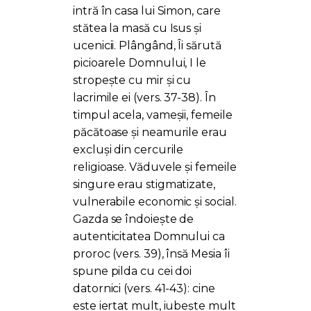
intră în casa lui Simon, care
stătea la masă cu Isus și
ucenicii. Plângând, Îi sărută
picioarele Domnului, I le
stropește cu mir și cu
lacrimile ei (vers. 37-38). În
timpul acela, vameșii, femeile
păcătoase și neamurile erau
excluși din cercurile
religioase. Văduvele și femeile
singure erau stigmatizate,
vulnerabile economic și social.
Gazda se îndoiește de
autenticitatea Domnului ca
proroc (vers. 39), însă Mesia îi
spune pilda cu cei doi
datornici (vers. 41-43): cine
este iertat mult, iubește mult