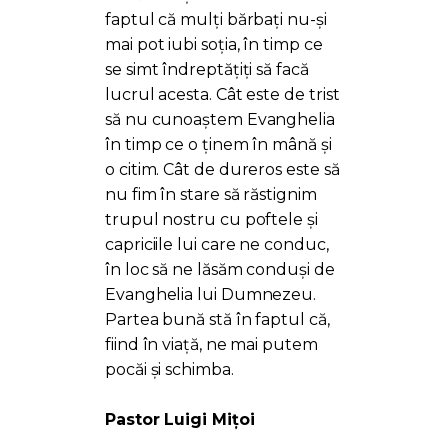
faptul că mulți bărbați nu-și
mai pot iubi soția, în timp ce
se simt îndreptățiți să facă
lucrul acesta. Cât este de trist
să nu cunoaștem Evanghelia
în timp ce o ținem în mână și
o citim. Cât de dureros este să
nu fim în stare să răstignim
trupul nostru cu poftele și
capriciile lui care ne conduc,
în loc să ne lăsăm conduși de
Evanghelia lui Dumnezeu.
Partea bună stă în faptul că,
fiind în viață, ne mai putem
pocăi și schimba.
Pastor Luigi Mițoi