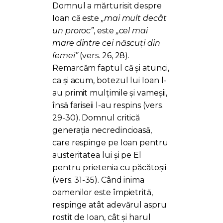
Domnul a mărturisit despre
Ioan că este
„mai mult decât
un proroc”
, este
„cel mai
mare dintre cei născuți din
femei”
(vers. 26, 28).
Remarcăm faptul că și atunci,
ca și acum, botezul lui Ioan l-
au primit mulțimile și vameșii,
însă fariseii l-au respins (vers.
29-30). Domnul critică
generația necredincioasă,
care respinge pe Ioan pentru
austeritatea lui și pe El
pentru prietenia cu păcătoșii
(vers. 31-35). Când inima
oamenilor este împietrită,
respinge atât adevărul aspru
rostit de Ioan, cât și harul