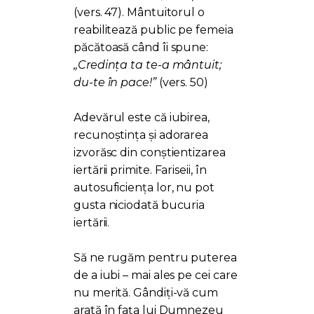
(vers. 47). Mântuitorul o
reabilitează public pe femeia
păcătoasă când îi spune:
„Credința ta te-a mântuit;
du-te în pace!”
(vers. 50)
Adevărul este că iubirea,
recunoștința și adorarea
izvorăsc din conștientizarea
iertării primite. Fariseii, în
autosuficiența lor, nu pot
gusta niciodată bucuria
iertării.
Să ne rugăm pentru puterea
de a iubi – mai ales pe cei care
nu merită. Gândiți-vă cum
arată în fața lui Dumnezeu