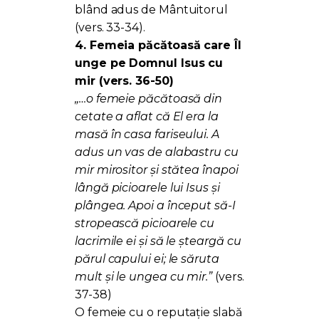
blând adus de Mântuitorul
(vers. 33-34).
4. Femeia păcătoasă care Îl
unge pe Domnul Isus cu
mir (vers. 36-50)
„…o femeie păcătoasă din
cetate a aflat că El era la
masă în casa fariseului. A
adus un vas de alabastru cu
mir mirositor și stătea înapoi
lângă picioarele lui Isus și
plângea. Apoi a început să-I
stropească picioarele cu
lacrimile ei și să le șteargă cu
părul capului ei; le săruta
mult și le ungea cu mir.”
(vers.
37-38)
O femeie cu o reputație slabă