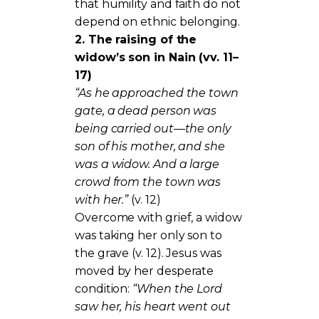
that humility and faith do not
depend on ethnic belonging.
2. The raising of the
widow’s son in Nain (vv. 11–
17)
“As he approached the town
gate, a dead person was
being carried out—the only
son of his mother, and she
was a widow. And a large
crowd from the town was
with her.”
(v. 12)
Overcome with grief, a widow
was taking her only son to
the grave (v. 12). Jesus was
moved by her desperate
condition:
“When the Lord
saw her, his heart went out