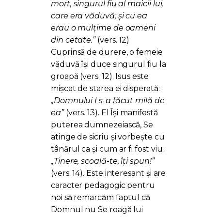
mort, singurul fiu al maicii lui,
care era văduvă; și cu ea
erau o mulțime de oameni
din cetate.”
(vers. 12)
Cuprinsă de durere, o femeie
văduvă își duce singurul fiu la
groapă (vers. 12). Isus este
mișcat de starea ei disperată:
„Domnului I s-a făcut milă de
ea”
(vers. 13). El Își manifestă
puterea dumnezeiască, Se
atinge de sicriu și vorbește cu
tânărul ca și cum ar fi fost viu:
„Tinere, scoală-te, îți spun!”
(vers. 14). Este interesant și are
caracter pedagogic pentru
noi să remarcăm faptul că
Domnul nu Se roagă lui