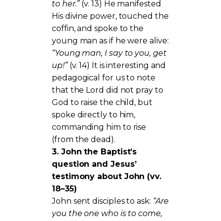
to her.”
(v. 13) He manifested
His divine power, touched the
coffin, and spoke to the
young man as if he were alive:
“Young man, I say to you, get
up!”
(v. 14) It is interesting and
pedagogical for us to note
that the Lord did not pray to
God to raise the child, but
spoke directly to him,
commanding him to rise
(from the dead).
3. John the Baptist’s
question and Jesus’
testimony about John (vv.
18–35)
John sent disciples to ask:
“Are
you the one who is to come,