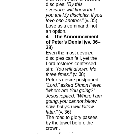
disciples:
“By this
everyone will know that
you are My disciples, if you
love one another.”
(v. 35)
Love as a command, not
an option.
4.
The Announcement
of Peter’s Denial (vv. 36–
38)
Even the most devoted
disciples can fall, yet the
Lord restores confessed
sin:
“You will disown Me
three times.”
(v. 38)
Peter’s desire postponed:
“Lord,” asked Simon Peter,
“where are You going?”
Jesus replied, “Where I am
going, you cannot follow
now, but you will follow
later.”
(v. 36)
The road to glory passes
by the towel before the
crown.