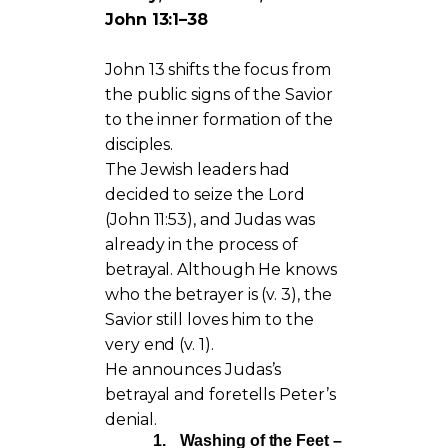
John 13:1–38
John 13 shifts the focus from
the public signs of the Savior
to the inner formation of the
disciples.
The Jewish leaders had
decided to seize the Lord
(John 11:53), and Judas was
already in the process of
betrayal. Although He knows
who the betrayer is (v. 3), the
Savior still loves him to the
very end (v. 1).
He announces Judas’s
betrayal and foretells Peter’s
denial.
1.
Washing of the Feet –