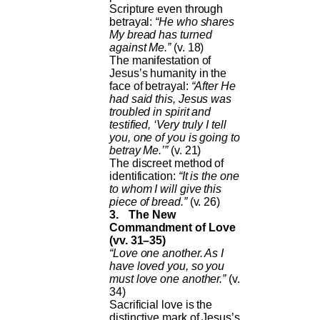
Scripture even through
betrayal:
“He who shares
My bread has turned
against Me.”
(v. 18)
The manifestation of
Jesus’s humanity in the
face of betrayal:
“After He
had said this, Jesus was
troubled in spirit and
testified, ‘Very truly I tell
you, one of you is going to
betray Me.’”
(v. 21)
The discreet method of
identification:
“It is the one
to whom I will give this
piece of bread.”
(v. 26)
3.
The New
Commandment of Love
(vv. 31–35)
“Love one another. As I
have loved you, so you
must love one another.”
(v.
34)
Sacrificial love is the
distinctive mark of Jesus’s