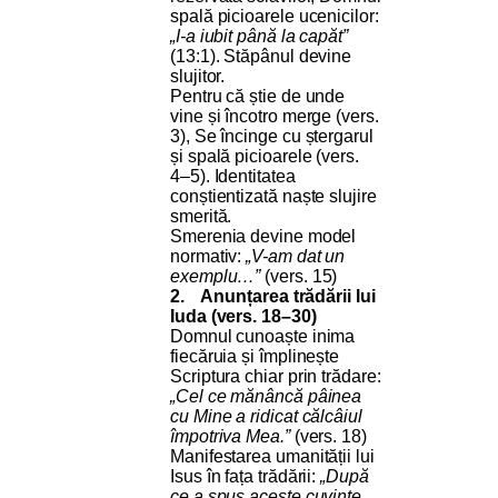
spală picioarele ucenicilor:
„I-a iubit până la capăt”
(13:1). Stăpânul devine
slujitor.
Pentru că știe de unde
vine și încotro merge (vers.
3), Se încinge cu ștergarul
și spală picioarele (vers.
4–5). Identitatea
conștientizată naște slujire
smerită.
Smerenia devine model
normativ:
„V-am dat un
exemplu…”
(vers. 15)
2.
Anunțarea trădării lui
Iuda (vers. 18–30)
Domnul cunoaște inima
fiecăruia și împlinește
Scriptura chiar prin trădare:
„Cel ce mănâncă pâinea
cu Mine a ridicat călcâiul
împotriva Mea.”
(vers. 18)
Manifestarea umanității lui
Isus în fața trădării:
„După
ce a spus aceste cuvinte,