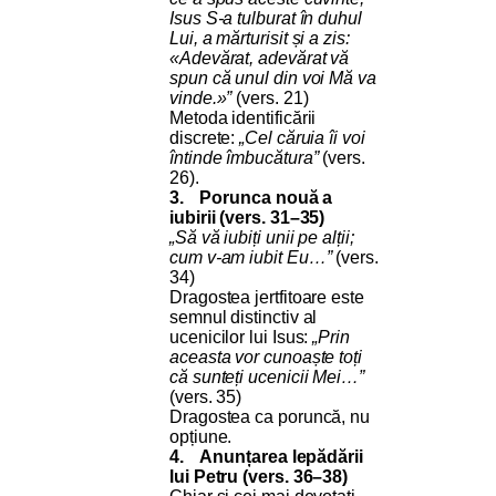
Isus S-a tulburat în duhul
Lui, a mărturisit și a zis:
«Adevărat, adevărat vă
spun că unul din voi Mă va
vinde.»”
(vers. 21)
Metoda identificării
discrete:
„Cel căruia îi voi
întinde îmbucătura”
(vers.
26).
3.
Porunca nouă a
iubirii (vers. 31–35)
„Să vă iubiți unii pe alții;
cum v-am iubit Eu…”
(vers.
34)
Dragostea jertfitoare este
semnul distinctiv al
ucenicilor lui Isus:
„Prin
aceasta vor cunoaște toți
că sunteți ucenicii Mei…”
(vers. 35)
Dragostea ca poruncă, nu
opțiune.
4.
Anunțarea lepădării
lui Petru (vers. 36–38)