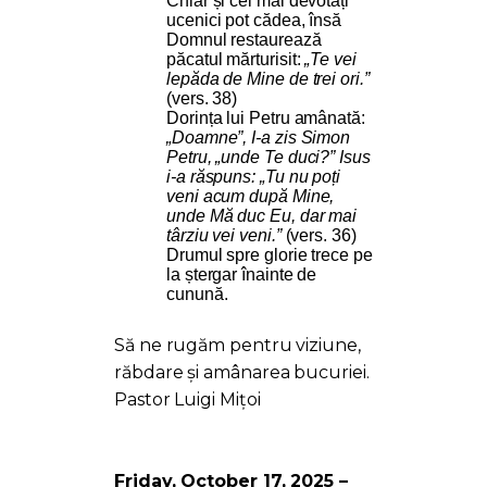
Chiar și cei mai devotați
ucenici pot cădea, însă
Domnul restaurează
păcatul mărturisit:
„Te vei
lepăda de Mine de trei ori.”
(vers. 38)
Dorința lui Petru amânată:
„Doamne”, I-a zis Simon
Petru, „unde Te duci?” Isus
i-a răspuns: „Tu nu poți
veni acum după Mine,
unde Mă duc Eu, dar mai
târziu vei veni.”
(vers. 36)
Drumul spre glorie trece pe
la ștergar înainte de
cunună.
Să ne rugăm pentru viziune,
răbdare și amânarea bucuriei.
Pastor Luigi Mițoi
Friday, October 17, 2025 –