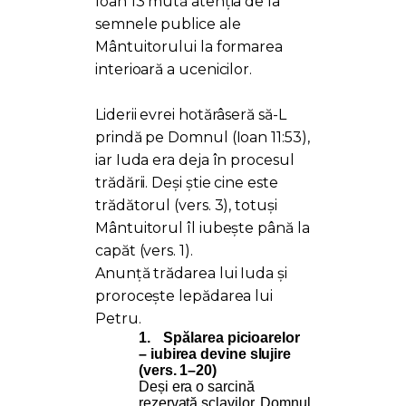
Ioan 13 mută atenția de la
semnele publice ale
Mântuitorului la formarea
interioară a ucenicilor.
Liderii evrei hotărâseră să-L
prindă pe Domnul (Ioan 11:53),
iar Iuda era deja în procesul
trădării. Deși știe cine este
trădătorul (vers. 3), totuși
Mântuitorul îl iubește până la
capăt (vers. 1).
Anunță trădarea lui Iuda și
prorocește lepădarea lui
Petru.
1.
Spălarea picioarelor
– iubirea devine slujire
(vers. 1–20)
Deși era o sarcină
rezervată sclavilor, Domnul