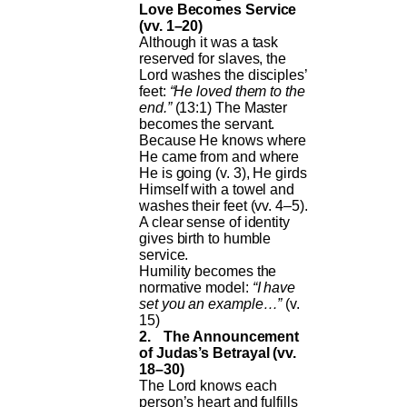
Love Becomes Service
(vv. 1–20)
Although it was a task
reserved for slaves, the
Lord washes the disciples’
feet:
“He loved them to the
end.”
(13:1) The Master
becomes the servant.
Because He knows where
He came from and where
He is going (v. 3), He girds
Himself with a towel and
washes their feet (vv. 4–5).
A clear sense of identity
gives birth to humble
service.
Humility becomes the
normative model:
“I have
set you an example…”
(v.
15)
2.
The Announcement
of Judas’s Betrayal (vv.
18–30)
The Lord knows each
person’s heart and fulfills