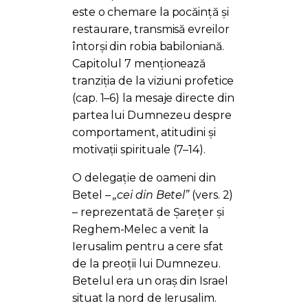
este o chemare la pocăință și
restaurare, transmisă evreilor
întorși din robia babiloniană.
Capitolul 7 menționează
tranziția de la viziuni profetice
(cap. 1–6) la mesaje directe din
partea lui Dumnezeu despre
comportament, atitudini și
motivații spirituale (7–14).
O delegație de oameni din
Betel –
„cei din Betel”
(vers. 2)
– reprezentată de Șarețer și
Reghem-Melec a venit la
Ierusalim pentru a cere sfat
de la preoții lui Dumnezeu.
Betelul era un oraș din Israel
situat la nord de Ierusalim.