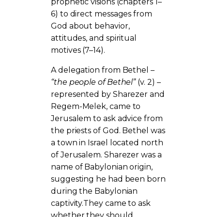
prophetic visions (chapters 1–
6) to direct messages from
God about behavior,
attitudes, and spiritual
motives (7–14).
A delegation from Bethel –
“the people of Bethel”
(v. 2) –
represented by Sharezer and
Regem-Melek, came to
Jerusalem to ask advice from
the priests of God. Bethel was
a town in Israel located north
of Jerusalem. Sharezer was a
name of Babylonian origin,
suggesting he had been born
during the Babylonian
captivity.They came to ask
whether they should