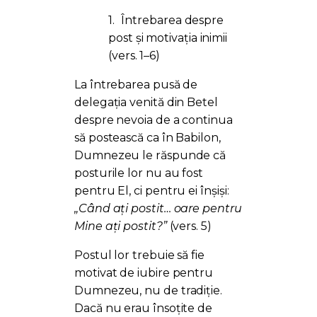
1.
Întrebarea despre
post și motivația inimii
(vers. 1–6)
La întrebarea pusă de
delegația venită din Betel
despre nevoia de a continua
să postească ca în Babilon,
Dumnezeu le răspunde că
posturile lor nu au fost
pentru El, ci pentru ei înșiși:
„Când ați postit… oare pentru
Mine ați postit?”
(vers. 5)
Postul lor trebuie să fie
motivat de iubire pentru
Dumnezeu, nu de tradiție.
Dacă nu erau însoțite de