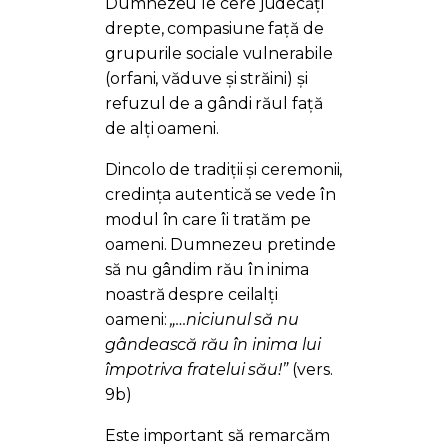
Dumnezeu le cere judecăți
drepte, compasiune față de
grupurile sociale vulnerabile
(orfani, văduve și străini) și
refuzul de a gândi răul față
de alți oameni.
Dincolo de tradiții și ceremonii,
credința autentică se vede în
modul în care îi tratăm pe
oameni. Dumnezeu pretinde
să nu gândim rău în inima
noastră despre ceilalți
oameni:
„…niciunul să nu
gândească rău în inima lui
împotriva fratelui său!”
(vers.
9b)
Este important să remarcăm