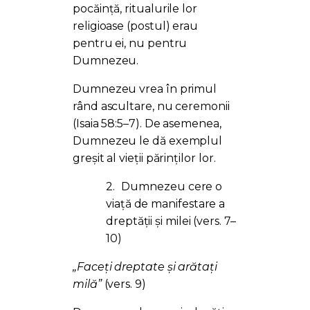
pocăință, ritualurile lor
religioase (postul) erau
pentru ei, nu pentru
Dumnezeu.
Dumnezeu vrea în primul
rând ascultare, nu ceremonii
(Isaia 58:5–7). De asemenea,
Dumnezeu le dă exemplul
greșit al vieții părinților lor.
2.
Dumnezeu cere o
viață de manifestare a
dreptății și milei (vers. 7–
10)
„Faceți dreptate și arătați
milă”
(vers. 9)