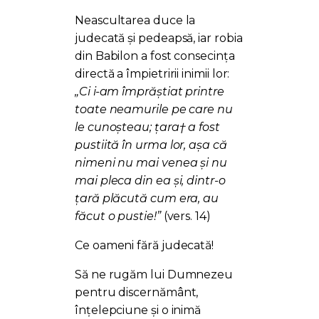
Neascultarea duce la
judecată și pedeapsă, iar robia
din Babilon a fost consecința
directă a împietririi inimii lor:
„Ci i-am împrăștiat printre
toate neamurile pe care nu
le cunoșteau; țara† a fost
pustiită în urma lor, așa că
nimeni nu mai venea și nu
mai pleca din ea și, dintr-o
țară plăcută cum era, au
făcut o pustie!”
(vers. 14)
Ce oameni fără judecată!
Să ne rugăm lui Dumnezeu
pentru discernământ,
înțelepciune și o inimă