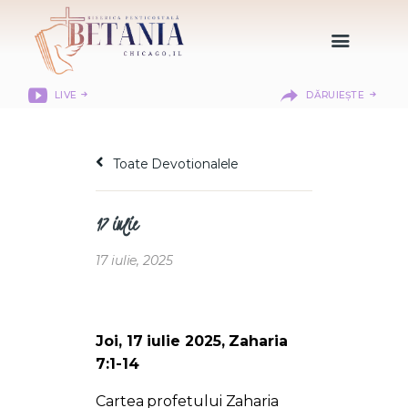
LIVE
DĂRUIEȘTE
HOME
DESPRE NOI
Toate Devotionalele
DEPARTAMENTE
RESURSE
17 iulie
CITIREA BIBLIEI
MISIUNEA BETANIA
17 iulie, 2025
CONTACT
INFORMAȚII
LOGIN MEMBER
Joi, 17 iulie 2025, Zaharia
PORTAL
7:1-14
Cartea profetului Zaharia