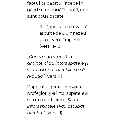
faptul că păcatul începe în
gând și continuă în faptă, deci
sunt două păcate.
3.
Poporul a refuzat să
asculte de Dumnezeu
și a devenit împietrit
(vers. 11–13)
„Dar ei n-au vrut să ia
aminte, ci au întors spatele și
și-au astupat urechile ca să
n-audă.”
(vers. 11)
Poporul a ignorat mesajele
profeților, și-a întors spatele și
și-a împietrit inima.
„Și-au
întors spatele și-au astupat
urechile”
(vers. 11)