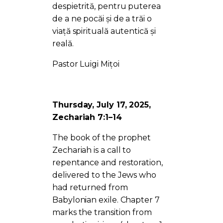
despietrită, pentru puterea
de a ne pocăi și de a trăi o
viață spirituală autentică și
reală.
Pastor Luigi Mițoi
Thursday, July 17, 2025,
Zechariah 7:1–14
The book of the prophet
Zechariah is a call to
repentance and restoration,
delivered to the Jews who
had returned from
Babylonian exile. Chapter 7
marks the transition from