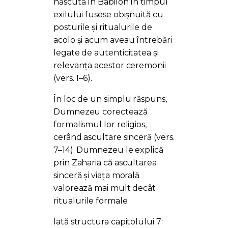
născută în Babilon în timpul
exilului fusese obișnuită cu
posturile și ritualurile de
acolo și acum aveau întrebări
legate de autenticitatea și
relevanța acestor ceremonii
(vers. 1–6).
În loc de un simplu răspuns,
Dumnezeu corectează
formalismul lor religios,
cerând ascultare sinceră (vers.
7–14). Dumnezeu le explică
prin Zaharia că ascultarea
sinceră și viața morală
valorează mai mult decât
ritualurile formale.
Iată structura capitolului 7: