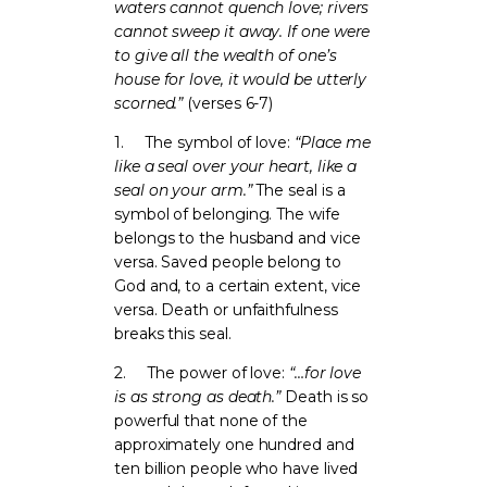
waters cannot quench love; rivers
cannot sweep it away. If one were
to give all the wealth of one’s
house for love, it would be utterly
scorned.”
(verses 6-7)
1.
The symbol of love:
“Place me
like a seal over your heart, like a
seal on your arm.”
The seal is a
symbol of belonging. The wife
belongs to the husband and vice
versa. Saved people belong to
God and, to a certain extent, vice
versa. Death or unfaithfulness
breaks this seal.
2.
The power of love:
“…for love
is as strong as death.”
Death is so
powerful that none of the
approximately one hundred and
ten billion people who have lived