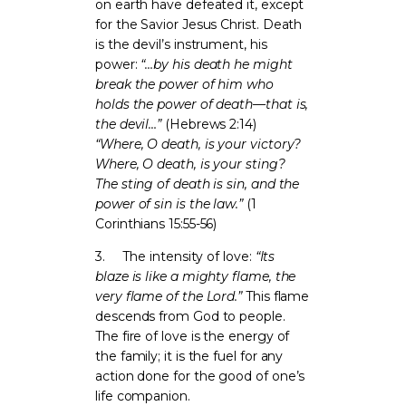
on earth have defeated it, except
for the Savior Jesus Christ. Death
is the devil’s instrument, his
power:
“…by his death he might
break the power of him who
holds the power of death—that is,
the devil…”
(Hebrews 2:14)
“Where, O death, is your victory?
Where, O death, is your sting?
The sting of death is sin, and the
power of sin is the law.”
(1
Corinthians 15:55-56)
3.
The intensity of love:
“Its
blaze is like a mighty flame, the
very flame of the Lord.”
This flame
descends from God to people.
The fire of love is the energy of
the family; it is the fuel for any
action done for the good of one’s
life companion.