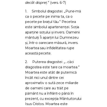
decât dispreț
.” (vers. 6-7)
1.
Simbolul dragostei: „Pune-mă
ca o pecete pe inima ta, ca o
pecete pe brațul tău.” Pecetea
este simbolul apartenenței. Soția
aparține soțului și invers. Oamenii
mântuiți Îi aparțin lui Dumnezeu
și, într-o oarecare măsură, invers.
Moartea sau infidelitatea rupe
această pecete.
2.
Puterea dragostei: „…căci
dragostea este tare ca moartea.”
Moartea este atât de puternică
încât nici unul dintre cei
aproximativ o sută zece miliarde
de oameni care au trăit pe
pământ nu a înfrânt-o până în
prezent, cu excepția Mântuitorului
Isus Cristos. Moartea este