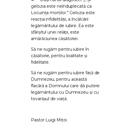
gelozia este neînduplecată ca
Locuința morților.” Gelozia este
reacția infidelității, a încălcării
legământului de iubire. Ea este
sfârșitul unei relații, este
amărăciunea căsătoriei.
Să ne rugăm pentru iubire în
căsătorie, pentru loialitate și
fidelitate.
Să ne rugăm pentru iubire față de
Dumnezeu, pentru această
flacără a Domnului care dă putere
legământului cu Dumnezeu și cu
tovarășul de viață.
Pastor Luigi Mițoi