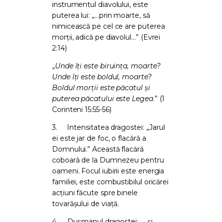
instrumentul diavolului, este
puterea lui: „…prin moarte, să
nimicească pe cel ce are puterea
morții, adică pe diavolul…” (Evrei
2:14)
„
Unde îți este biruința, moarte?
Unde îți este boldul, moarte?
Boldul morții este păcatul și
puterea păcatului este Legea
.” (1
Corinteni 15:55-56)
3.
Intensitatea dragostei: „Jarul
ei este jar de foc, o flacără a
Domnului.” Această flacără
coboară de la Dumnezeu pentru
oameni. Focul iubirii este energia
familiei, este combustibilul oricărei
acțiuni făcute spre binele
tovarășului de viață.
4.
Dușmanul dragostei: „…și