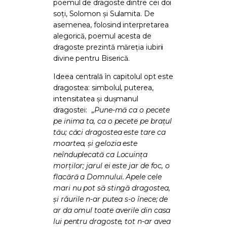
poemul de dragoste dintre cei doi
soți, Solomon și Sulamita. De
asemenea, folosind interpretarea
alegorică, poemul acesta de
dragoste prezintă măreția iubirii
divine pentru Biserică.
Ideea centrală în capitolul opt este
dragostea: simbolul, puterea,
intensitatea și dușmanul
dragostei: „
Pune-mă ca o pecete
pe inima ta, ca o pecete pe brațul
tău; căci dragostea este tare ca
moartea, și gelozia este
neînduplecată ca Locuința
morților; jarul ei este jar de foc, o
flacără a Domnului. Apele cele
mari nu pot să stingă dragostea,
și râurile n-ar putea s-o înece; de
ar da omul toate averile din casa
lui pentru dragoste, tot n-ar avea