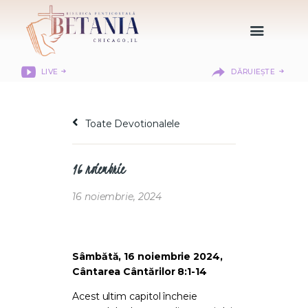
LIVE
DĂRUIEȘTE
HOME
DESPRE NOI
Toate Devotionalele
DEPARTAMENTE
RESURSE
16 noiembrie
CITIREA BIBLIEI
MISIUNEA BETANIA
16 noiembrie, 2024
CONTACT
INFORMAȚII
LOGIN MEMBER
Sâmbătă, 16 noiembrie 2024,
Cântarea Cântărilor 8:1-14
PORTAL
Acest ultim capitol încheie