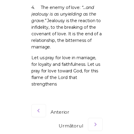
4.
The enemy of love:
“…and
jealousy is as unyielding as the
grave.”
Jealousy is the reaction to
infidelity, to the breaking of the
covenant of love. It is the end of a
relationship, the bitterness of
marriage.
Let us pray for love in marriage,
for loyalty and faithfulness. Let us
pray for love toward God, for this
flame of the Lord that
strengthens
Anterior
Următorul