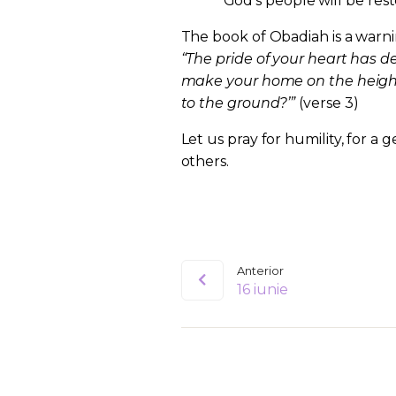
God’s people will be rest
The book of Obadiah is a warnin
“The pride of your heart has de
make your home on the height
to the ground?’”
(verse 3)
Let us pray for humility, for a
others.
Anterior
16 iunie