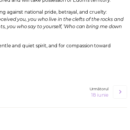
ored and will take possession of Edom’s territory.
g against national pride, betrayal, and cruelty:
ceived you, you who live in the clefts of the rocks and
s, you who say to yourself, ‘Who can bring me down
 gentle and quiet spirit, and for compassion toward
Următorul
18 iunie