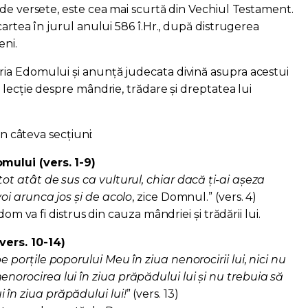
 de versete, este cea mai scurtă din Vechiul Testament.
cartea în jurul anului 586 î.Hr., după distrugerea
eni.
ia Edomului și anunță judecata divină asupra acestui
 lecție despre mândrie, trădare și dreptatea lui
în câteva secțiuni:
ului (vers. 1-9)
tot atât de sus ca vulturul, chiar dacă ţi-ai aşeza
 voi arunca jos şi de acolo
, zice Domnul.” (vers. 4)
va fi distrus din cauza mândriei și trădării lui.
ers. 10-14)
pe porţile poporului Meu în ziua nenorocirii lui, nici nu
enorocirea lui în ziua prăpădului lui și nu trebuia să
 în ziua prăpădului lui!
” (vers. 13)