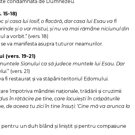
l este condamnată de Dumnezeu.
 15-18)
c și casa lui Iosif, o flacără, dar casa lui Esau va fi
rinde și o vor mistui, și nu va mai rămâne niciunul din
l a vorbit.” (vers. 18)
e va manifesta asupra tuturor neamurilor.
i (vers. 19-21)
e muntele Sionului ca să judece muntele lui Esau. Dar
ui.
” (vers. 21)
fi restaurat și va stăpâni teritoriul Edomului.
are împotriva mândriei naționale, trădării și cruzimii:
us în rătăcire pe tine, care locuiești în crăpăturile
e, de aceea tu zici în tine însuți: ‘Cine mă va arunca la
pentru un duh blând și liniștit și pentru compasiune