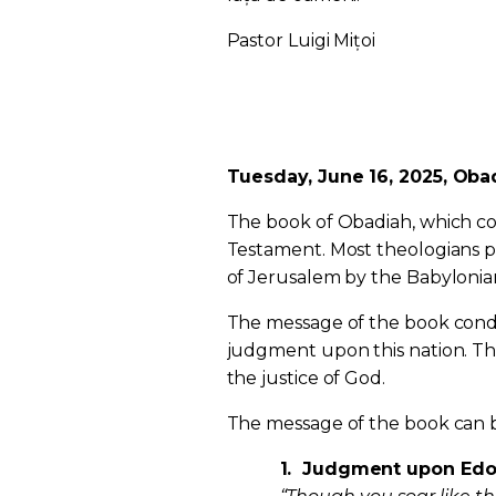
Pastor Luigi Mițoi
Tuesday, June 16, 2025, Obad
The book of Obadiah, which cont
Testament. Most theologians pl
of Jerusalem by the Babylonia
The message of the book cond
judgment upon this nation. The
the justice of God.
The message of the book can be
1.
Judgment upon Edom