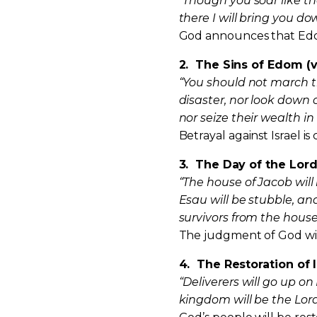
“Though you soar like t
there I will bring you do
God announces that Edom
2.
The Sins of Edom (v
“You should not march t
disaster, nor look down o
nor seize their wealth in 
Betrayal against Israel 
3.
The Day of the Lord 
“The house of Jacob will
Esau will be stubble, and
survivors from the house
The judgment of God will
4.
The Restoration of I
“Deliverers will go up o
kingdom will be the Lord’