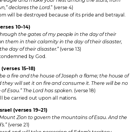
he eagle and make your nest among the stars, from
wn,” declares the Lord.
” (verse 4)
 will be destroyed because of its pride and betrayal.
erses 10–14)
hrough the gates of my people in the day of their
n them in their calamity in the day of their disaster,
the day of their disaster.”
(verse 13)
is condemned by God.
(verses 15–18)
 be a fire and the house of Joseph a flame; the house of
 they will set it on fire and consume it. There will be no
 of Esau.” The Lord has spoken.
(verse 18)
 be carried out upon all nations.
srael (verses 19–21)
n Mount Zion to govern the mountains of Esau. And the
s.”
(verse 21)