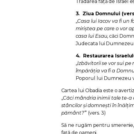
Trădarea față de Israe
3.
Ziua Domnului (vers.
„
Casa lui Iacov va fi un fo
miriştea pe care o vor ap
casa lui Esau
, căci Domnu
Judecata lui Dumnezeu s
4.
Restaurarea Israelulu
„
Izbăvitorii se vor sui p
împărăția va fi a Domnul
Poporul lui Dumnezeu va 
Cartea lui Obadia este o avertiz
„
Căci mândria inimii tale te-a d
stâncilor și domnești în înălțim
pământ?’
” (vers. 3)
Să ne rugăm pentru smerenie, 
față de oameni.