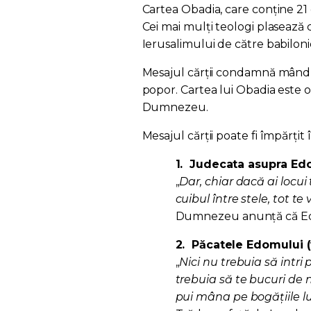
Cartea Obadia, care conține 21
Cei mai mulți teologi plasează 
Ierusalimului de către babiloni
Mesajul cărții condamnă mândr
popor. Cartea lui Obadia este o
Dumnezeu.
Mesajul cărții poate fi împărțit 
1.
Judecata asupra Edom
„
Dar, chiar dacă ai locui 
cuibul între stele, tot te
Dumnezeu anunță că Edom 
2.
Păcatele Edomului (v
„
Nici nu trebuia să intri 
trebuia să te bucuri de n
pui mâna pe bogăţiile lui