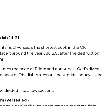
iah 1:1–21
ains 21 verses, is the shortest book in the Old
ace it around the year 586 B.C., after the destruction
ns.
emns the pride of Edom and announces God’s divine
 book of Obadiah is a lesson about pride, betrayal, and
 divided into a few sections:
 (verses 1–9)