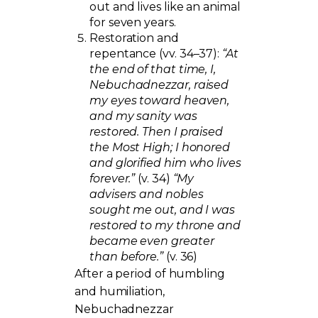
out and lives like an animal
for seven years.
Restoration and
repentance (vv. 34–37):
“At
the end of that time, I,
Nebuchadnezzar, raised
my eyes toward heaven,
and my sanity was
restored. Then I praised
the Most High; I honored
and glorified him who lives
forever.”
(v. 34)
“My
advisers and nobles
sought me out, and I was
restored to my throne and
became even greater
than before.”
(v. 36)
After a period of humbling
and humiliation,
Nebuchadnezzar