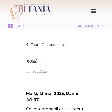
LIVE
DĂRUIEȘTE
HOME
DESPRE NOI
Toate Devotionalele
DEPARTAMENTE
RESURSE
13 mai
CITIREA BIBLIEI
MISIUNEA BETANIA
13 mai, 2025
CONTACT
INFORMAȚII
LOGIN MEMBER
Marți, 13 mai 2025, Daniel
PORTAL
4:1-37
Cel mai probabil că au trecut