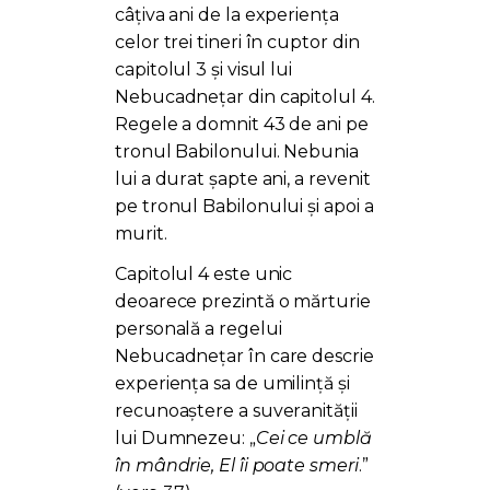
câțiva ani de la experiența
celor trei tineri în cuptor din
capitolul 3 și visul lui
Nebucadnețar din capitolul 4.
Regele a domnit 43 de ani pe
tronul Babilonului. Nebunia
lui a durat șapte ani, a revenit
pe tronul Babilonului și apoi a
murit.
Capitolul 4 este unic
deoarece prezintă o mărturie
personală a regelui
Nebucadnețar în care descrie
experiența sa de umilință și
recunoaștere a suveranității
lui Dumnezeu:
„
Cei ce umblă
în mândrie, El îi poate smeri
.”