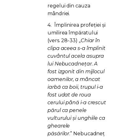
regelui din cauza
mândriei.
4.
Împlinirea profeției și
umilirea împăratului
(vers. 28-33)
„
Chiar în
clipa aceea s-a împlinit
cuvântul acela asupra
lui Nebucadneţar. A
fost izgonit din mijlocul
oamenilor, a mâncat
iarbă ca boii, trupul i-a
fost udat de roua
cerului până i-a crescut
părul ca penele
vulturului şi unghiile ca
ghearele
păsărilor
.” Nebucadneț