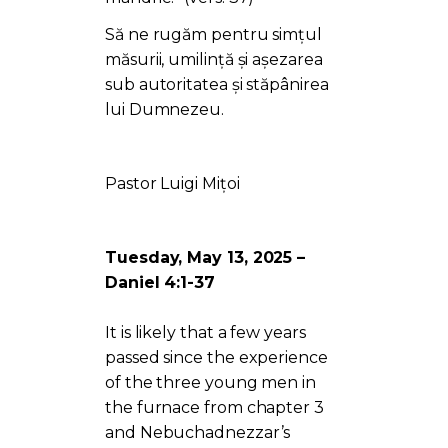
Să ne rugăm pentru simțul
măsurii, umilință și așezarea
sub autoritatea și stăpânirea
lui Dumnezeu.
Pastor Luigi Mițoi
Tuesday, May 13, 2025 –
Daniel 4:1-37
It is likely that a few years
passed since the experience
of the three young men in
the furnace from chapter 3
and Nebuchadnezzar’s