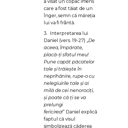
a visat un copac imens
care a fost tăiat de un
înger, semn că măreția
lui va fi frântă.
3.
Interpretarea lui
Daniel (vers. 19-27)
„
De
aceea, împărate,
placă-ţi sfatul meu!
Pune capăt păcatelor
tale şi trăieşte în
neprihănire, rupe-o cu
nelegiuirile tale şi ai
milă de cei nenorociţi,
şi poate că ţi se va
prelungi
fericirea
!” Daniel explică
faptul că visul
simbolizează căderea