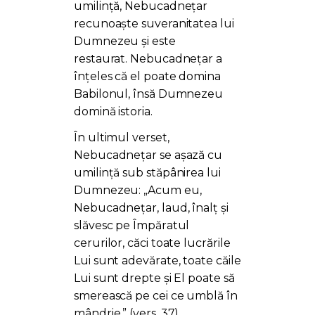
umilință, Nebucadnețar
recunoaște suveranitatea lui
Dumnezeu și este
restaurat.
Nebucadnețar a
înțeles că el poate domina
Babilonul, însă Dumnezeu
domină istoria.
În ultimul verset,
Nebucadnețar se așază cu
umilință sub stăpânirea lui
Dumnezeu:
„Acum eu,
Nebucadnețar, laud, înalț și
slăvesc pe Împăratul
cerurilor, căci toate lucrările
Lui sunt adevărate, toate căile
Lui sunt drepte și El poate să
smerească pe cei ce umblă în
mândrie.” (vers. 37)