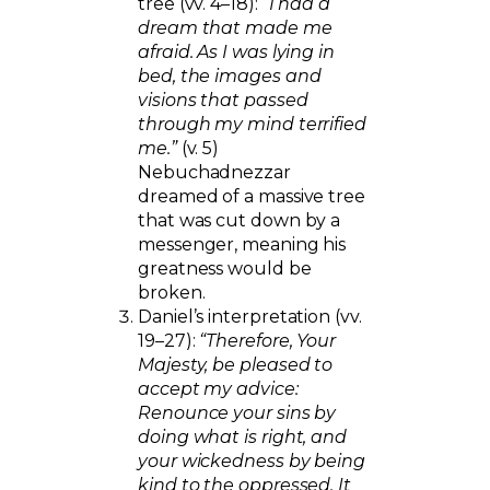
tree (vv. 4–18):
“I had a
dream that made me
afraid. As I was lying in
bed, the images and
visions that passed
through my mind terrified
me.”
(v. 5)
Nebuchadnezzar
dreamed of a massive tree
that was cut down by a
messenger, meaning his
greatness would be
broken.
Daniel’s interpretation (vv.
19–27):
“Therefore, Your
Majesty, be pleased to
accept my advice:
Renounce your sins by
doing what is right, and
your wickedness by being
kind to the oppressed. It