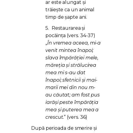
ar este alungat și
trăiește ca un animal
timp de șapte ani.
5.
Restaurarea și
pocăința (vers. 34-37)
„
În vremea aceea, mi-a
venit mintea înapoi;
slava împărăţiei mele,
măreţia şi strălucirea
mea mi s-au dat
înapoi; sfetnicii şi mai-
marii mei din nou m-
au căutat; am fost pus
iarăşi peste împărăţia
mea şi puterea mea a
crescut.
” (vers. 36)
După perioada de smerire și