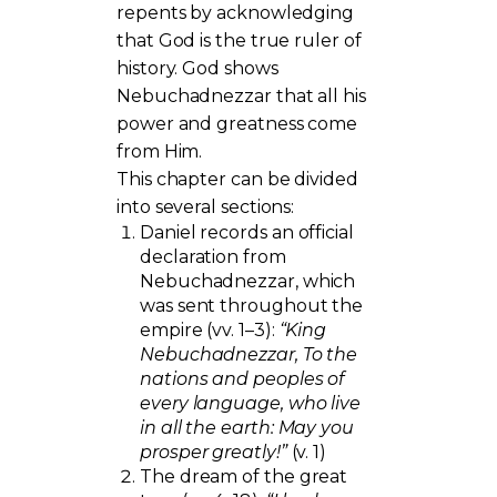
repents by acknowledging
that God is the true ruler of
history. God shows
Nebuchadnezzar that all his
power and greatness come
from Him.
This chapter can be divided
into several sections:
Daniel records an official
declaration from
Nebuchadnezzar, which
was sent throughout the
empire (vv. 1–3):
“King
Nebuchadnezzar, To the
nations and peoples of
every language, who live
in all the earth: May you
prosper greatly!”
(v. 1)
The dream of the great