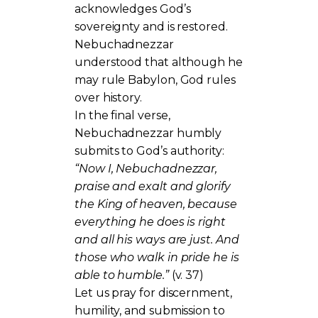
acknowledges God’s
sovereignty and is restored.
Nebuchadnezzar
understood that although he
may rule Babylon, God rules
over history.
In the final verse,
Nebuchadnezzar humbly
submits to God’s authority:
“Now I, Nebuchadnezzar,
praise and exalt and glorify
the King of heaven, because
everything he does is right
and all his ways are just. And
those who walk in pride he is
able to humble.”
(v. 37)
Let us pray for discernment,
humility, and submission to