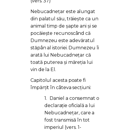
(vers. 37)
Nebucadnețar este alungat
din palatul său, trăiește ca un
animal timp de șapte ani și se
pocăiește recunoscând că
Dumnezeu este adevăratul
stăpân al istoriei. D
umnezeu îi
arată lui Nebucadnețar că
toată puterea și măreția lui
vin de la El.
Capitolul acesta poate fi
împărțit în câteva secțiuni:
1.
Daniel a consemnat o
declarație oficială a lui
Nebucadnețar, care a
fost transmisă în tot
imperiul (vers. 1-