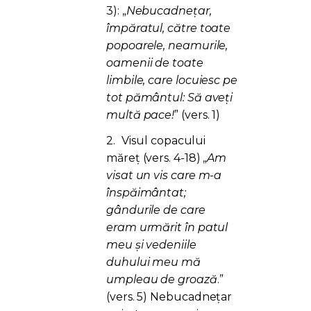
3):
„
Nebucadneţar,
împăratul, către toate
popoarele, neamurile,
oamenii de toate
limbile, care locuiesc pe
tot pământul: Să aveţi
multă pace!
” (vers. 1)
2.
Visul copacului
măreț (vers. 4-18)
„
Am
visat un vis care m-a
înspăimântat;
gândurile de care
eram urmărit în patul
meu şi vedeniile
duhului meu mă
umpleau de groază
.”
(vers. 5) N
ebucadnețar