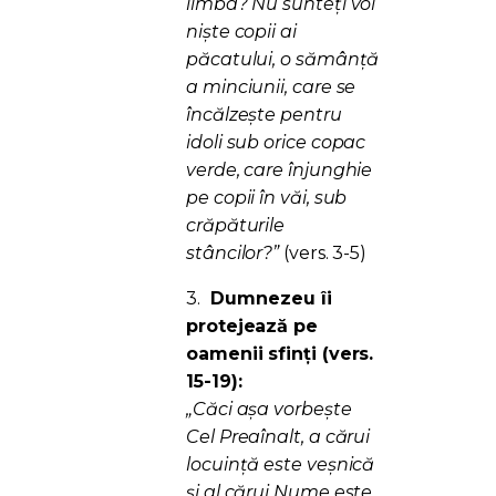
limba? Nu sunteţi voi
nişte copii ai
păcatului, o sămânţă
a minciunii, care se
încălzeşte pentru
idoli sub orice copac
verde, care înjunghie
pe copii în văi, sub
crăpăturile
stâncilor?”
(vers. 3-5)
3.
Dumnezeu îi
protejează pe
oamenii sfinți (vers.
15-19):
„Căci aşa vorbeşte
Cel Preaînalt, a cărui
locuinţă este veşnică
şi al cărui Nume este