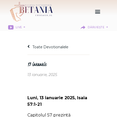
LIVE
DĂRUIEȘTE
HOME
DESPRE NOI
Toate Devotionalele
DEPARTAMENTE
RESURSE
13 ianuarie
CITIREA BIBLIEI
MISIUNEA BETANIA
13 ianuarie, 2025
CONTACT
INFORMAȚII
LOGIN MEMBER
Luni, 13 ianuarie 2025, Isaia
PORTAL
57:1-21
Capitolul 57 prezintă