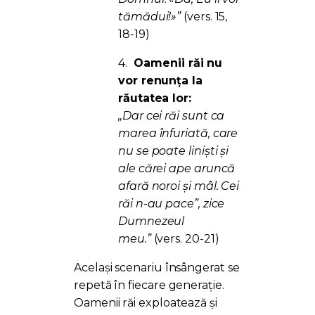
tămădui!»”
(vers. 15,
18-19)
4.
Oamenii răi nu
vor renunța la
răutatea lor:
„Dar cei răi sunt ca
marea înfuriată, care
nu se poate linişti şi
ale cărei ape aruncă
afară noroi şi mâl. Cei
răi n-au pace”, zice
Dumnezeul
meu.”
(vers. 20-21)
Același scenariu însângerat se
repetă în fiecare generație.
Oamenii răi exploatează și