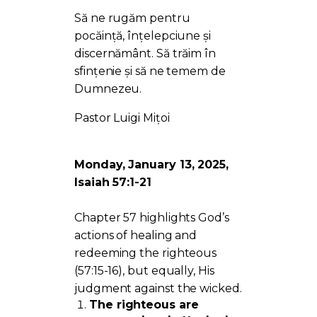
Să ne rugăm pentru
pocăință, înțelepciune și
discernământ. Să trăim în
sfințenie și să ne temem de
Dumnezeu.
Pastor Luigi Mițoi
Monday, January 13, 2025,
Isaiah 57:1-21
Chapter 57 highlights God’s
actions of healing and
redeeming the righteous
(57:15-16), but equally, His
judgment against the wicked.
The righteous are