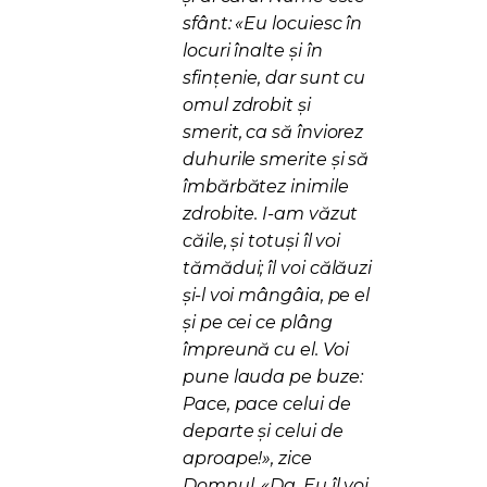
sfânt: «Eu locuiesc în
locuri înalte şi în
sfinţenie, dar sunt cu
omul zdrobit şi
smerit, ca să înviorez
duhurile smerite şi să
îmbărbătez inimile
zdrobite. I-am văzut
căile, şi totuşi îl voi
tămădui; îl voi călăuzi
şi-l voi mângâia, pe el
şi pe cei ce plâng
împreună cu el. Voi
pune lauda pe buze:
Pace, pace celui de
departe şi celui de
aproape!», zice
Domnul. «Da, Eu îl voi