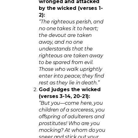
wronged and attacked
by the wicked (verses 1-
2):
“The righteous perish, and
no one takes it to heart;
the devout are taken
away, and no one
understands that the
righteous are taken away
to be spared from evil.
Those who walk uprightly
enter into peace; they find
rest as they lie in death.”
God judges the wicked
(verses 3-14, 20-21):
“But you—come here, you
children of a sorceress, you
offspring of adulterers and
prostitutes! Who are you
mocking? At whom do you
sneer and stick out your