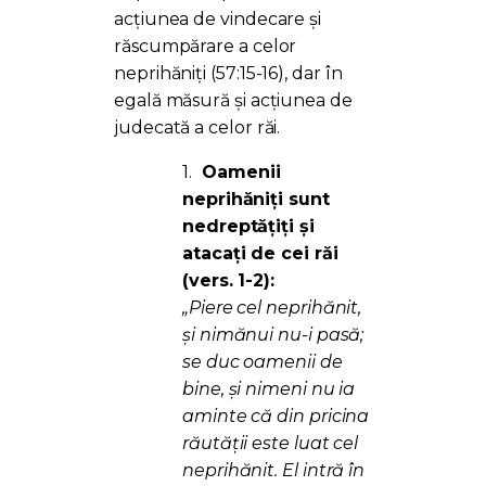
acțiunea de vindecare și
răscumpărare a celor
neprihăniți (57:15-16), dar în
egală măsură și acțiunea de
judecată a celor răi.
1.
Oamenii
neprihăniți sunt
nedreptățiți și
atacați de cei răi
(vers. 1-2):
„Piere cel neprihănit,
şi nimănui nu-i pasă;
se duc oamenii de
bine, şi nimeni nu ia
aminte că din pricina
răutăţii este luat cel
neprihănit. El intră în