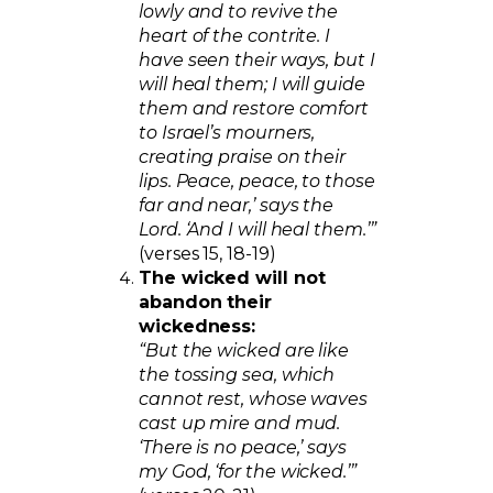
lowly and to revive the
heart of the contrite. I
have seen their ways, but I
will heal them; I will guide
them and restore comfort
to Israel’s mourners,
creating praise on their
lips. Peace, peace, to those
far and near,’ says the
Lord. ‘And I will heal them.’”
(verses 15, 18-19)
The wicked will not
abandon their
wickedness:
“But the wicked are like
the tossing sea, which
cannot rest, whose waves
cast up mire and mud.
‘There is no peace,’ says
my God, ‘for the wicked.’”