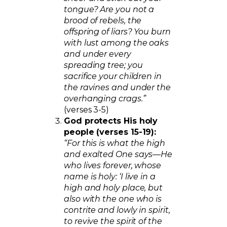
tongue? Are you not a
brood of rebels, the
offspring of liars? You burn
with lust among the oaks
and under every
spreading tree; you
sacrifice your children in
the ravines and under the
overhanging crags.”
(verses 3-5)
God protects His holy
people (verses 15-19):
“For this is what the high
and exalted One says—He
who lives forever, whose
name is holy: ‘I live in a
high and holy place, but
also with the one who is
contrite and lowly in spirit,
to revive the spirit of the