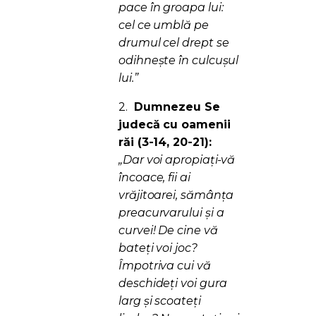
pace în groapa lui:
cel ce umblă pe
drumul cel drept se
odihneşte în culcuşul
lui.”
2.
Dumnezeu Se
judecă cu oamenii
răi (3-14, 20-21):
„Dar voi apropiaţi-vă
încoace, fii ai
vrăjitoarei, sămânţa
preacurvarului şi a
curvei! De cine vă
bateţi voi joc?
Împotriva cui vă
deschideţi voi gura
larg şi scoateţi