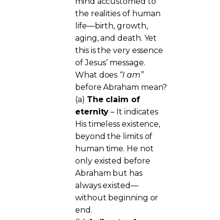
mind accustomed to
the realities of human
life—birth, growth,
aging, and death. Yet
this is the very essence
of Jesus’ message.
What does
“I am”
before Abraham mean?
(a)
The claim of
eternity
– It indicates
His timeless existence,
beyond the limits of
human time. He not
only existed before
Abraham but has
always existed—
without beginning or
end.