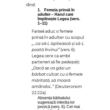
rând:
1.
Femeia prinsă în
adulter – Harul care
împlinește Legea (vers.
1–11)
Fariseii aduc o femeie
prinsă în adulter cu scopul
„…ca să-L ispitească și să-L
poată învinui”
(vers. 6).
Legea cere ca ambii
parteneri să fie pedepsiți:
„Dacă se va găsi un
bărbat culcat cu o femeie
măritată, să moară
amândoi…”
(Deuteronom
22:22a).
Absența bărbatului
sugerează intenția lor
josnică (vers. 6). Cel mai