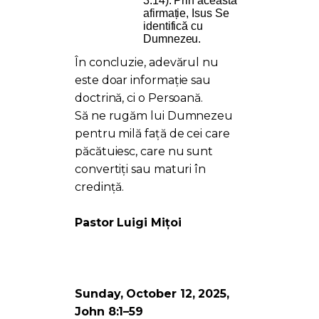
3:14). Prin această
afirmație, Isus Se
identifică cu
Dumnezeu.
În concluzie, adevărul nu
este doar informație sau
doctrină, ci o Persoană.
Să ne rugăm lui Dumnezeu
pentru milă față de cei care
păcătuiesc, care nu sunt
convertiți sau maturi în
credință.
Pastor Luigi Mițoi
Sunday, October 12, 2025,
John 8:1–59