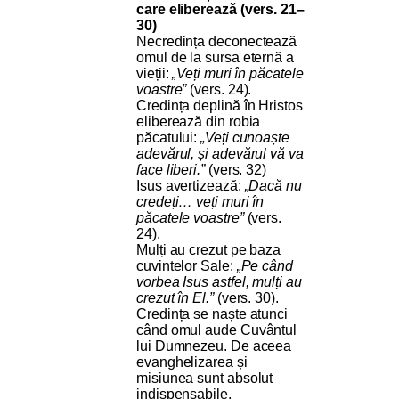
care eliberează (vers. 21–
30)
Necredința deconectează
omul de la sursa eternă a
vieții:
„Veți muri în păcatele
voastre”
(vers. 24).
Credința deplină în Hristos
eliberează din robia
păcatului:
„Veți cunoaște
adevărul, și adevărul vă va
face liberi.”
(vers. 32)
Isus avertizează:
„Dacă nu
credeți… veți muri în
păcatele voastre”
(vers.
24).
Mulți au crezut pe baza
cuvintelor Sale:
„Pe când
vorbea Isus astfel, mulți au
crezut în El.”
(vers. 30).
Credința se naște atunci
când omul aude Cuvântul
lui Dumnezeu. De aceea
evanghelizarea și
misiunea sunt absolut
indispensabile.