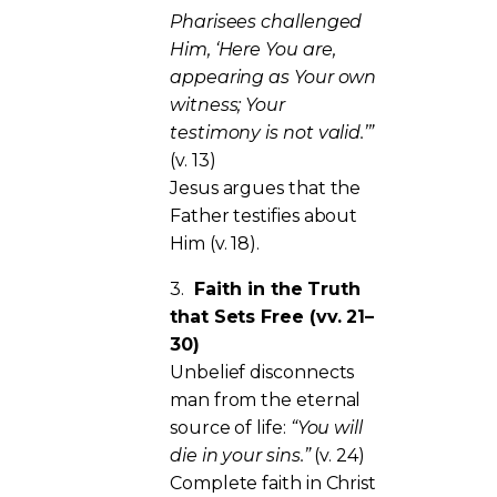
Pharisees challenged
Him, ‘Here You are,
appearing as Your own
witness; Your
testimony is not valid.’”
(v. 13)
Jesus argues that the
Father testifies about
Him (v. 18).
3.
Faith in the Truth
that Sets Free (vv. 21–
30)
Unbelief disconnects
man from the eternal
source of life:
“You will
die in your sins.”
(v. 24)
Complete faith in Christ