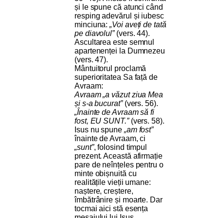
și le spune că atunci când
resping adevărul și iubesc
minciuna:
„Voi aveți de tată
pe diavolul”
(vers. 44).
Ascultarea este semnul
apartenenței la Dumnezeu
(vers. 47).
Mântuitorul proclamă
superioritatea Sa față de
Avraam:
Avraam „a văzut ziua Mea
și s-a bucurat”
(vers. 56).
„Înainte de Avraam să fi
fost, EU SUNT.”
(vers. 58).
Isus nu spune
„am fost”
înainte de Avraam, ci
„sunt”
, folosind timpul
prezent. Această afirmație
pare de neînțeles pentru o
minte obișnuită cu
realitățile vieții umane:
naștere, creștere,
îmbătrânire și moarte. Dar
tocmai aici stă esența
mesajului lui Isus.