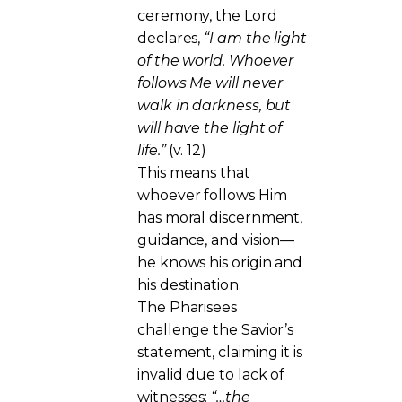
ceremony, the Lord
declares,
“I am the light
of the world. Whoever
follows Me will never
walk in darkness, but
will have the light of
life.”
(v. 12)
This means that
whoever follows Him
has moral discernment,
guidance, and vision—
he knows his origin and
his destination.
The Pharisees
challenge the Savior’s
statement, claiming it is
invalid due to lack of
witnesses:
“…the