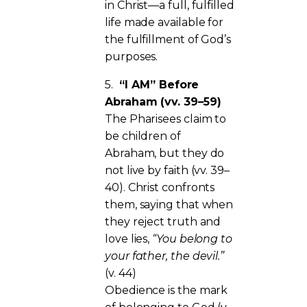
in Christ—a full, fulfilled
life made available for
the fulfillment of God’s
purposes.
5.
“I AM” Before
Abraham (vv. 39–59)
The Pharisees claim to
be children of
Abraham, but they do
not live by faith (vv. 39–
40). Christ confronts
them, saying that when
they reject truth and
love lies,
“You belong to
your father, the devil.”
(v. 44)
Obedience is the mark