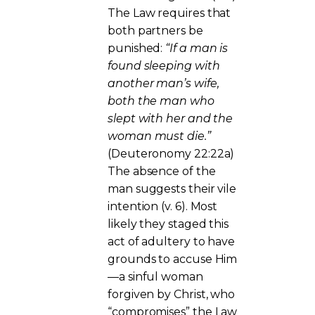
The Law requires that
both partners be
punished:
“If a man is
found sleeping with
another man’s wife,
both the man who
slept with her and the
woman must die.”
(Deuteronomy 22:22a)
The absence of the
man suggests their vile
intention (v. 6). Most
likely they staged this
act of adultery to have
grounds to accuse Him
—a sinful woman
forgiven by Christ, who
“compromises” the Law