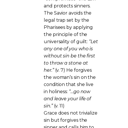
and protects sinners.
The Savior avoids the
legal trap set by the
Pharisees by applying
the principle of the
universality of guilt:
“Let
any one of you who is
without sin be the first
to throw a stone at
her.”
(v. 7) He forgives
the woman’s sin on the
condition that she live
in holiness:
“…go now
and leave your life of
sin.”
(v. 11)
Grace does not trivialize
sin but forgives the
sinner and calls him to