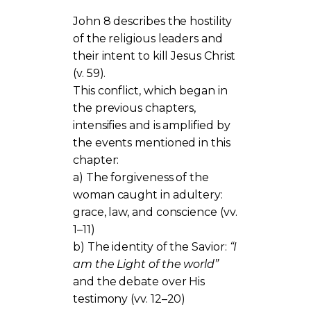
John 8 describes the hostility
of the religious leaders and
their intent to kill Jesus Christ
(v. 59).
This conflict, which began in
the previous chapters,
intensifies and is amplified by
the events mentioned in this
chapter:
a) The forgiveness of the
woman caught in adultery:
grace, law, and conscience (vv.
1–11)
b) The identity of the Savior:
“I
am the Light of the world”
and the debate over His
testimony (vv. 12–20)