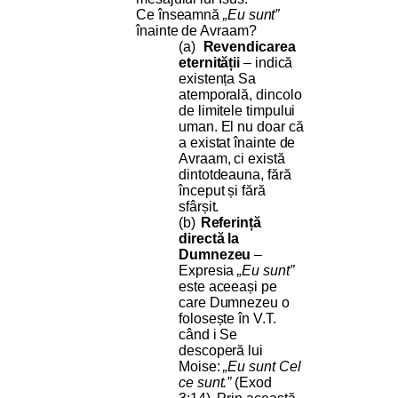
Ce înseamnă
„Eu sunt”
înainte de Avraam?
(a)
Revendicarea
eternității
– indică
existența Sa
atemporală, dincolo
de limitele timpului
uman. El nu doar că
a existat înainte de
Avraam, ci există
dintotdeauna, fără
început și fără
sfârșit.
(b)
Referință
directă la
Dumnezeu
–
Expresia
„Eu sunt”
este aceeași pe
care Dumnezeu o
folosește în V.T.
când i Se
descoperă lui
Moise:
„Eu sunt Cel
ce sunt.”
(Exod