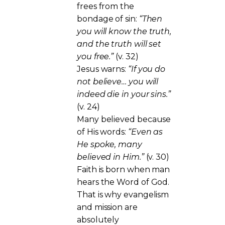
frees from the
bondage of sin:
“Then
you will know the truth,
and the truth will set
you free.”
(v. 32)
Jesus warns:
“If you do
not believe… you will
indeed die in your sins.”
(v. 24)
Many believed because
of His words:
“Even as
He spoke, many
believed in Him.”
(v. 30)
Faith is born when man
hears the Word of God.
That is why evangelism
and mission are
absolutely