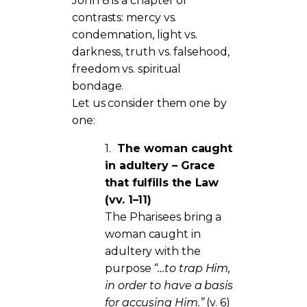
John 8 is a chapter of
contrasts: mercy vs.
condemnation, light vs.
darkness, truth vs. falsehood,
freedom vs. spiritual
bondage.
Let us consider them one by
one:
1.
The woman caught
in adultery – Grace
that fulfills the Law
(vv. 1–11)
The Pharisees bring a
woman caught in
adultery with the
purpose
“…to trap Him,
in order to have a basis
for accusing Him.”
(v. 6)