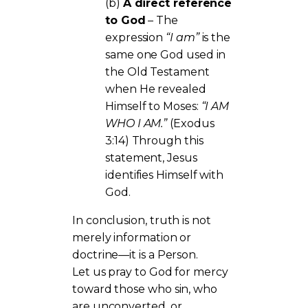
(b)
A direct reference
to God
– The
expression
“I am”
is the
same one God used in
the Old Testament
when He revealed
Himself to Moses:
“I AM
WHO I AM.”
(Exodus
3:14) Through this
statement, Jesus
identifies Himself with
God.
In conclusion, truth is not
merely information or
doctrine—it is a Person.
Let us pray to God for mercy
toward those who sin, who
are unconverted, or