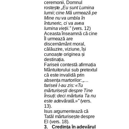
ceremonii, Domnul
rostește
„Eu sunt Lumina
lumii; cine Mă urmează pe
Mine nu va umbla în
întuneric, ci va avea
lumina vieții.”
(vers. 12)
Aceasta înseamnă că cine
Îl urmează are
discernământ moral,
călăuzire, viziune, își
cunoaște originea și
destinația.
Fariseii contestă afirmația
Mântuitorului sub pretextul
că este invalidă prin
absența martorilor:
„…
fariseii I-au zis: «Tu
mărturisești despre Tine
Însuți: deci mărturia Ta nu
este adevărată.»”
(vers.
13).
Isus argumentează că
Tatăl mărturisește despre
El (vers. 18).
3.
Credința în adevărul