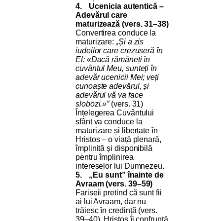
4.
Ucenicia autentică –
Adevărul care
maturizează (vers. 31–38)
Convertirea conduce la
maturizare:
„Și a zis
iudeilor care crezuseră în
El: «Dacă rămâneți în
cuvântul Meu, sunteți în
adevăr ucenicii Mei; veți
cunoaște adevărul, și
adevărul vă va face
slobozi.»”
(vers. 31)
Înțelegerea Cuvântului
sfânt va conduce la
maturizare și libertate în
Hristos – o viață plenară,
împlinită și disponibilă
pentru împlinirea
intereselor lui Dumnezeu.
5.
„Eu sunt” înainte de
Avraam (vers. 39–59)
Fariseii pretind că sunt fii
ai lui Avraam, dar nu
trăiesc în credință (vers.
39–40). Hristos îi confruntă