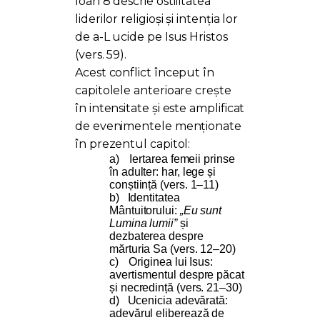
Ioan 8 descrie ostilitatea
liderilor religioși și intenția lor
de a-L ucide pe Isus Hristos
(vers. 59).
Acest conflict început în
capitolele anterioare crește
în intensitate și este amplificat
de evenimentele menționate
în prezentul capitol:
a)
Iertarea femeii prinse
în adulter: har, lege și
conștiință (vers. 1–11)
b)
Identitatea
Mântuitorului:
„Eu sunt
Lumina lumii”
și
dezbaterea despre
mărturia Sa (vers. 12–20)
c)
Originea lui Isus:
avertismentul despre păcat
și necredință (vers. 21–30)
d)
Ucenicia adevărată:
adevărul eliberează de