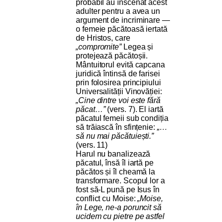
probabil au înscenat acest
adulter pentru a avea un
argument de incriminare —
o femeie păcătoasă iertată
de Hristos, care
„compromite”
Legea și
protejează păcătoșii.
Mântuitorul evită capcana
juridică întinsă de farisei
prin folosirea principiului
Universalității Vinovăției:
„Cine dintre voi este fără
păcat…”
(vers. 7). El iartă
păcatul femeii sub condiția
să trăiască în sfințenie:
„…
să nu mai păcătuiești.”
(vers. 11)
Harul nu banalizează
păcatul, însă îl iartă pe
păcătos și îl cheamă la
transformare. Scopul lor a
fost să-L pună pe Isus în
conflict cu Moise:
„Moise,
în Lege, ne-a poruncit să
ucidem cu pietre pe astfel