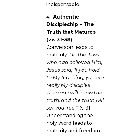
indispensable.
4.
Authentic
Discipleship – The
Truth that Matures
(vv. 31–38)
Conversion leads to
maturity:
“To the Jews
who had believed Him,
Jesus said, ‘If you hold
to My teaching, you are
really My disciples.
Then you will know the
truth, and the truth will
set you free.’”
(v. 31)
Understanding the
holy Word leads to
maturity and freedom