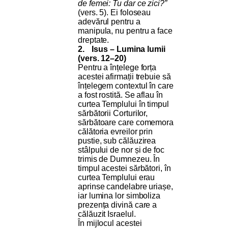
de femei: Tu dar ce zici?”
(vers. 5). Ei foloseau
adevărul pentru a
manipula, nu pentru a face
dreptate.
2.
Isus – Lumina lumii
(vers. 12–20)
Pentru a înțelege forța
acestei afirmații trebuie să
înțelegem contextul în care
a fost rostită. Se aflau în
curtea Templului în timpul
sărbătorii Corturilor,
sărbătoare care comemora
călătoria evreilor prin
pustie, sub călăuzirea
stâlpului de nor și de foc
trimis de Dumnezeu. În
timpul acestei sărbători, în
curtea Templului erau
aprinse candelabre uriașe,
iar lumina lor simboliza
prezența divină care a
călăuzit Israelul.
În mijlocul acestei