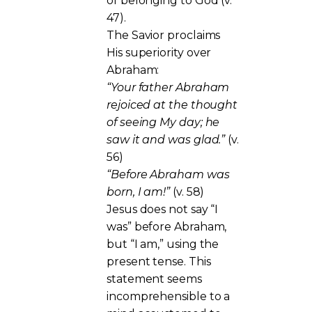
of belonging to God (v.
47).
The Savior proclaims
His superiority over
Abraham:
“Your father Abraham
rejoiced at the thought
of seeing My day; he
saw it and was glad.”
(v.
56)
“Before Abraham was
born, I am!”
(v. 58)
Jesus does not say “I
was” before Abraham,
but “I am,” using the
present tense. This
statement seems
incomprehensible to a