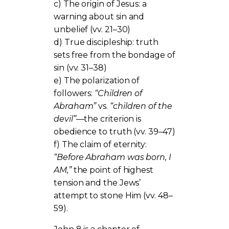
c) The origin of Jesus: a
warning about sin and
unbelief (vv. 21–30)
d) True discipleship: truth
sets free from the bondage of
sin (vv. 31–38)
e) The polarization of
followers:
“Children of
Abraham”
vs.
“children of the
devil”
—the criterion is
obedience to truth (vv. 39–47)
f) The claim of eternity:
“Before Abraham was born, I
AM,”
the point of highest
tension and the Jews’
attempt to stone Him (vv. 48–
59).