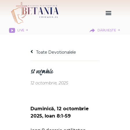
LIVE
DĂRUIEȘTE
HOME
DESPRE NOI
Toate Devotionalele
DEPARTAMENTE
RESURSE
12 octombrie
CITIREA BIBLIEI
MISIUNEA BETANIA
12 octombrie, 2025
CONTACT
INFORMAȚII
LOGIN MEMBER
Duminică, 12 octombrie
PORTAL
2025, Ioan 8:1-59