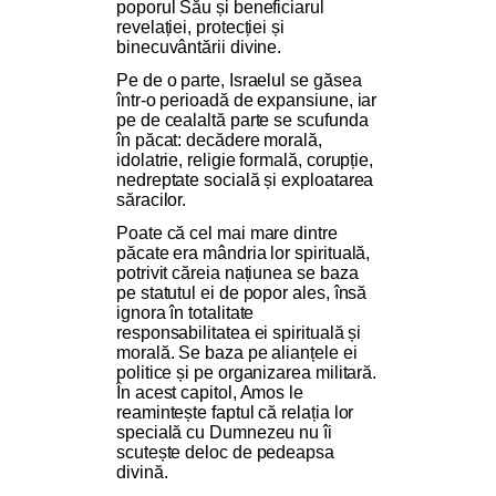
poporul Său și beneficiarul
revelației, protecției și
binecuvântării divine.
Pe de o parte, Israelul se găsea
într-o perioadă de expansiune, iar
pe de cealaltă parte se scufunda
în păcat: decădere morală,
idolatrie, religie formală, corupție,
nedreptate socială și exploatarea
săracilor.
Poate că cel mai mare dintre
păcate era mândria lor spirituală,
potrivit căreia națiunea se baza
pe statutul ei de popor ales, însă
ignora în totalitate
responsabilitatea ei spirituală și
morală. Se baza pe alianțele ei
politice și pe organizarea militară.
În acest capitol, Amos le
reamintește faptul că relația lor
specială cu Dumnezeu nu îi
scutește deloc de pedeapsa
divină.