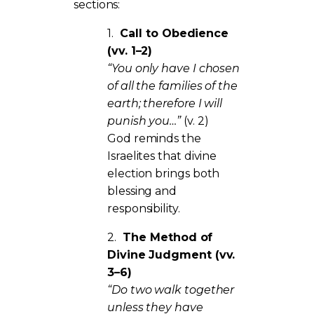
sections:
1.
Call to Obedience
(vv. 1–2)
“You only have I chosen
of all the families of the
earth; therefore I will
punish you…”
(v. 2)
God reminds the
Israelites that divine
election brings both
blessing and
responsibility.
2.
The Method of
Divine Judgment (vv.
3–6)
“Do two walk together
unless they have