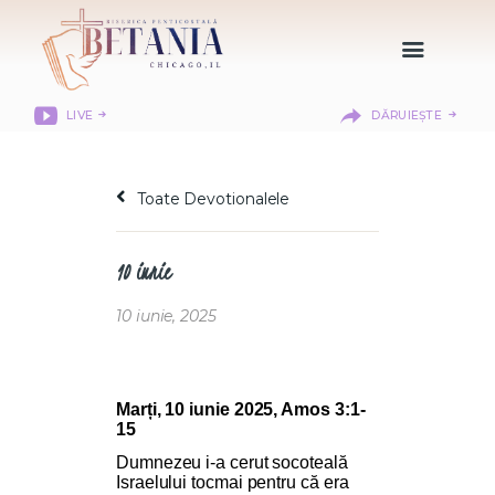
LIVE
DĂRUIEȘTE
HOME
DESPRE NOI
Toate Devotionalele
DEPARTAMENTE
RESURSE
10 iunie
CITIREA BIBLIEI
MISIUNEA BETANIA
10 iunie, 2025
CONTACT
INFORMAȚII
LOGIN MEMBER
Marți, 10 iunie 2025, Amos 3:1-
15
PORTAL
Dumnezeu i-a cerut socoteală
Israelului tocmai pentru că era