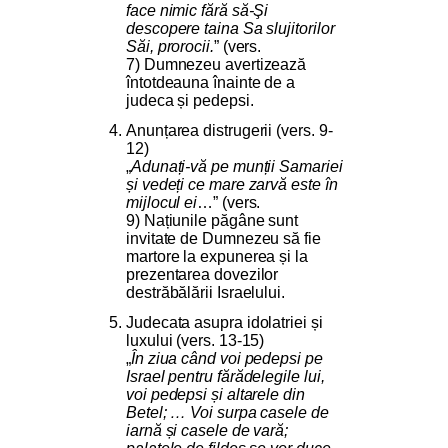
face nimic fără să-Şi
descopere taina Sa slujitorilor
Săi, prorocii.
” (vers.
7) Dumnezeu avertizează
întotdeauna înainte de a
judeca și pedepsi.
Anunțarea distrugerii (vers. 9-
12)
„
Adunați-vă pe munții Samariei
și vedeți ce mare zarvă este în
mijlocul ei
…” (vers.
9) Națiunile păgâne sunt
invitate de Dumnezeu să fie
martore la expunerea și la
prezentarea dovezilor
destrăbălării Israelului.
Judecata asupra idolatriei și
luxului (vers. 13-15)
„
În ziua când voi pedepsi pe
Israel pentru fărădelegile lui,
voi pedepsi și altarele din
Betel; … Voi surpa casele de
iarnă și casele de vară;