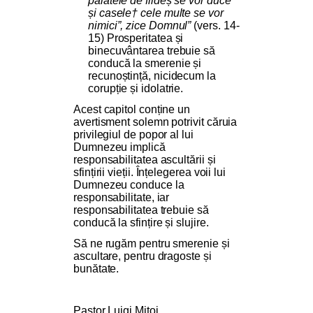
palatele de fildeș se vor duce
și casele† cele multe se vor
nimici”, zice Domnul”
(vers. 14-
15) Prosperitatea și
binecuvântarea trebuie să
conducă la smerenie și
recunoștință, nicidecum la
corupție și idolatrie.
Acest capitol conține un
avertisment solemn potrivit căruia
privilegiul de popor al lui
Dumnezeu implică
responsabilitatea ascultării și
sfințirii vieții. Înțelegerea voii lui
Dumnezeu conduce la
responsabilitate, iar
responsabilitatea trebuie să
conducă la sfințire și slujire.
Să ne rugăm pentru smerenie și
ascultare, pentru dragoste și
bunătate.
Pastor Luigi Mițoi