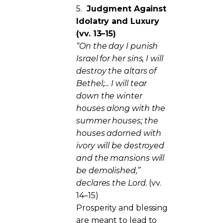
5.
Judgment Against
Idolatry and Luxury
(vv. 13–15)
“On the day I punish
Israel for her sins, I will
destroy the altars of
Bethel;… I will tear
down the winter
houses along with the
summer houses; the
houses adorned with
ivory will be destroyed
and the mansions will
be demolished,”
declares the Lord.
(vv.
14–15)
Prosperity and blessing
are meant to lead to