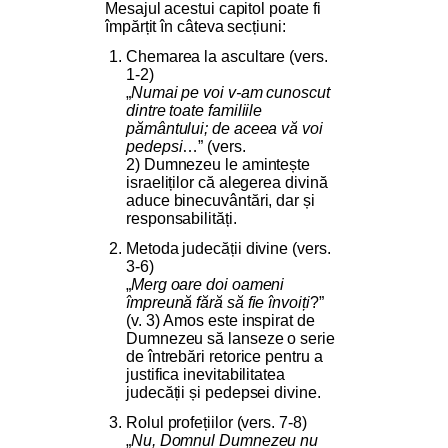
Mesajul acestui capitol poate fi
împărțit în câteva secțiuni:
Chemarea la ascultare (vers.
1-2)
„
Numai pe voi v-am cunoscut
dintre toate familiile
pământului; de aceea vă voi
pedepsi
…” (vers.
2) Dumnezeu le amintește
israeliților că alegerea divină
aduce binecuvântări, dar și
responsabilități.
Metoda judecății divine (vers.
3-6)
„
Merg oare doi oameni
împreună fără să fie învoiți
?”
(v. 3) Amos este inspirat de
Dumnezeu să lanseze o serie
de întrebări retorice pentru a
justifica inevitabilitatea
judecății și pedepsei divine.
Rolul profețiilor (vers. 7-8)
„
Nu, Domnul Dumnezeu nu