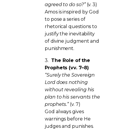
agreed to do so?”
(v. 3)
Amos is inspired by God
to pose a series of
rhetorical questions to
justify the inevitability
of divine judgment and
punishment.
3.
The Role of the
Prophets (vv. 7–8)
“Surely the Sovereign
Lord does nothing
without revealing his
plan to his servants the
prophets.”
(v. 7)
God always gives
warnings before He
judges and punishes.