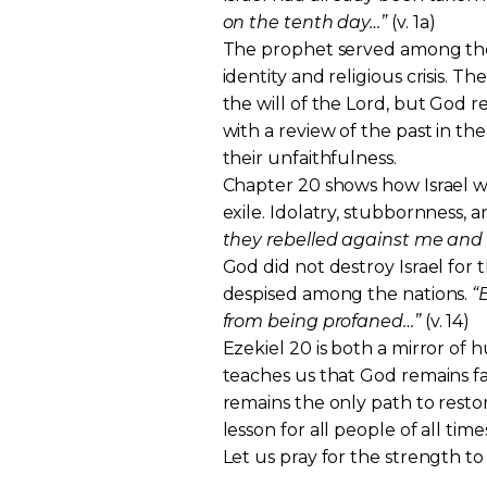
on the tenth day…”
(v. 1a)
The prophet served among the 
identity and religious crisis. T
the will of the Lord, but God
with a review of the past in the
their unfaithfulness.
Chapter 20 shows how Israel wa
exile. Idolatry, stubbornness, 
they rebelled against me and 
God did not destroy Israel for 
despised among the nations.
“
from being profaned…”
(v. 14)
Ezekiel 20 is both a mirror of
teaches us that God remains fa
remains the only path to restora
lesson for all people of all time
Let us pray for the strength to 