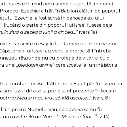
lui Iuda este în mod permanent susținută de profeții
l. Prorocul Ezechiel a trăit în Babilon alături de poporul
tului Ezechiel a fost scrisă în perioada exilului
î.Hr., când o parte din poporul lui Israel fusese deja
n, în ziua a zecea a lunii a cincea…”
(vers. 1a)
ți și le transmite mesajele lui Dumnezeu într-o vreme
 Căpeteniile lui Israel au venit la proroc să-l întrebe
nezeu răspunde nu cu profeție de viitor, ci cu o
ma unei „
pledoarii divine
” care scoate la lumină istoria
 fost constant neascultător, de la Egipt până în vremea
rea și refuzul de a se supune sunt prezente în fiecare
mpotriva Mea și n-au vrut să Mă asculte…
” (vers. 8)
 din pricina Numelui Său, ca slava Sa să nu fie
r am avut milă de Numele Meu cel sfânt
…” (v. 14)