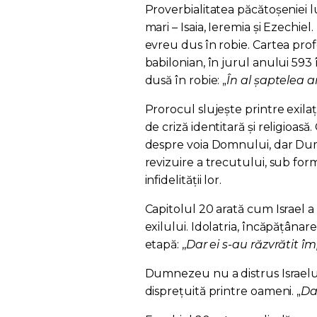
Proverbialitatea păcătoșeniei 
mari – Isaia, Ieremia și Ezechie
evreu dus în robie. Cartea profe
babilonian, în jurul anului 593 
dusă în robie: „
În al șaptelea a
Prorocul slujește printre exila
de criză identitară și religioasă.
despre voia Domnului, dar Dum
revizuire a trecutului, sub for
infidelității lor.
Capitolul 20 arată cum Israel a
exilului. Idolatria, încăpățâna
etapă: ,,
Dar ei s-au răzvrătit î
Dumnezeu nu a distrus Israelul
disprețuită printre oameni. „
Da