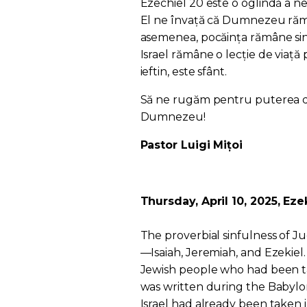
Ezechiel 20 este o oglindă a ne
El ne învață că Dumnezeu rămân
asemenea, pocăința rămâne singu
Israel rămâne o lecție de viață
ieftin, este sfânt.
Să ne rugăm pentru puterea de 
Dumnezeu!
Pastor Luigi Mițoi
Thursday, April 10, 2025, Eze
The proverbial sinfulness of J
—Isaiah, Jeremiah, and Ezekiel
Jewish people who had been ta
was written during the Babylon
Israel had already been taken i