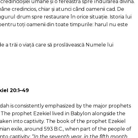
credincioșiei umane și o fereastră spre îndurarea divină.
e credincios, chiar și atunci când oamenii cad. De
rul drum spre restaurare în orice situație. Istoria lui
 pentru toți oamenii din toate timpurile: harul nu este
a trăi o viață care să proslăvească Numele lui
kiel 20:1–49
udah is consistently emphasized by the major prophets
. The prophet Ezekiel lived in Babylon alongside the
ken into captivity. The book of the prophet Ezekiel
ian exile, around 593 B.C., when part of the people of
nto captivity:
“In the seventh year, in the fifth month