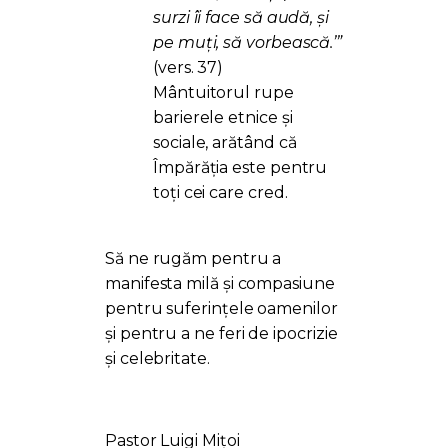
surzi îi face să audă, şi
pe muţi, să vorbească.’”
(vers. 37)
Mântuitorul rupe
barierele etnice și
sociale, arătând că
Împărăția este pentru
toți cei care cred.
Să ne rugăm pentru a
manifesta milă și compasiune
pentru suferințele oamenilor
și pentru a ne feri de ipocrizie
și celebritate.
Pastor Luigi Mițoi