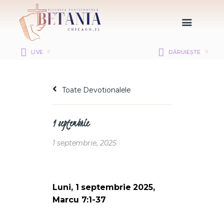
LIVE
DĂRUIEȘTE
HOME
DESPRE NOI
Toate Devotionalele
DEPARTAMENTE
RESURSE
1 septembrie
CITIREA BIBLIEI
MISIUNEA BETANIA
1 septembrie, 2025
CONTACT
INFORMAȚII
LOGIN MEMBER
Luni, 1 septembrie 2025,
PORTAL
Marcu 7:1-37