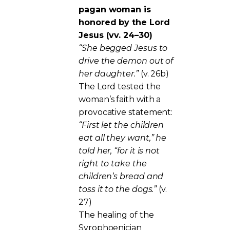
pagan woman is
honored by the Lord
Jesus (vv. 24–30)
“She begged Jesus to
drive the demon out of
her daughter.”
(v. 26b)
The Lord tested the
woman’s faith with a
provocative statement:
“First let the children
eat all they want,” he
told her, “for it is not
right to take the
children’s bread and
toss it to the dogs.”
(v.
27)
The healing of the
Syrophoenician