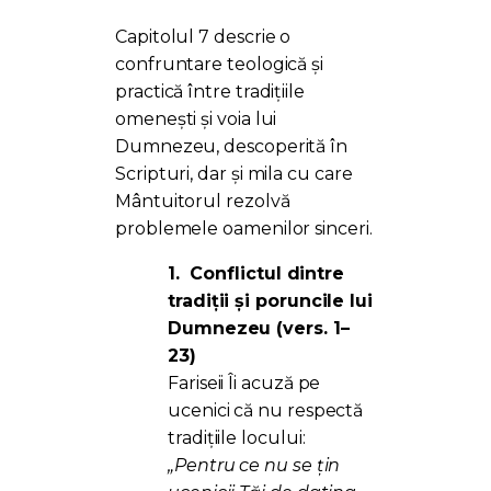
Capitolul 7 descrie o
confruntare teologică și
practică între tradițiile
omenești și voia lui
Dumnezeu, descoperită în
Scripturi, dar și mila cu care
Mântuitorul rezolvă
problemele oamenilor sinceri.
1.
Conflictul dintre
tradiții și poruncile lui
Dumnezeu (vers. 1–
23)
Fariseii Îi acuză pe
ucenici că nu respectă
tradițiile locului:
„Pentru ce nu se ţin