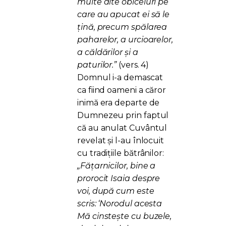
multe alte obiceiuri pe
care au apucat ei să le
ţină, precum spălarea
paharelor, a urcioarelor,
a căldărilor şi a
paturilor.”
(vers. 4)
Domnul i-a demascat
ca fiind oameni a căror
inimă era departe de
Dumnezeu prin faptul
că au anulat Cuvântul
revelat și l-au înlocuit
cu tradițiile bătrânilor:
„Făţarnicilor, bine a
prorocit Isaia despre
voi, după cum este
scris: ‘Norodul acesta
Mă cinsteşte cu buzele,