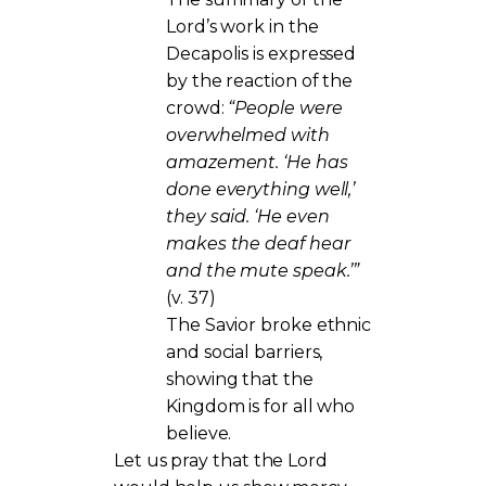
Lord’s work in the
Decapolis is expressed
by the reaction of the
crowd:
“People were
overwhelmed with
amazement. ‘He has
done everything well,’
they said. ‘He even
makes the deaf hear
and the mute speak.’”
(v. 37)
The Savior broke ethnic
and social barriers,
showing that the
Kingdom is for all who
believe.
Let us pray that the Lord