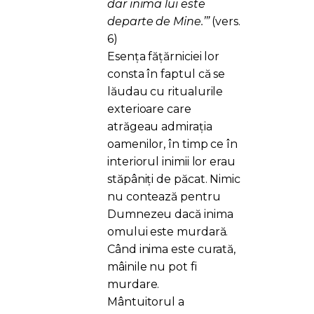
dar inima lui este
departe de Mine.’”
(vers.
6)
Esența fățărniciei lor
consta în faptul că se
lăudau cu ritualurile
exterioare care
atrăgeau admirația
oamenilor, în timp ce în
interiorul inimii lor erau
stăpâniți de păcat. Nimic
nu contează pentru
Dumnezeu dacă inima
omului este murdară.
Când inima este curată,
mâinile nu pot fi
murdare.
Mântuitorul a