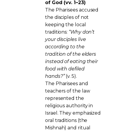
of God (vv. 1–23)
The Pharisees accused
the disciples of not
keeping the local
traditions:
“Why don’t
your disciples live
according to the
tradition of the elders
instead of eating their
food with defiled
hands?”
(v. 5).
The Pharisees and
teachers of the law
represented the
religious authority in
Israel. They emphasized
oral traditions (the
Mishnah) and ritual