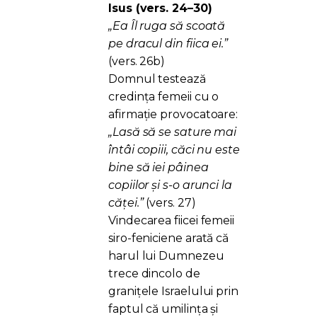
Isus (vers. 24–30)
„Ea Îl ruga să scoată
pe dracul din fiica ei.”
(vers. 26b)
Domnul testează
credința femeii cu o
afirmație provocatoare:
„Lasă să se sature mai
întâi copiii, căci nu este
bine să iei pâinea
copiilor şi s-o arunci la
căţei.”
(vers. 27)
Vindecarea fiicei femeii
siro-feniciene arată că
harul lui Dumnezeu
trece dincolo de
granițele Israelului prin
faptul că umilința și