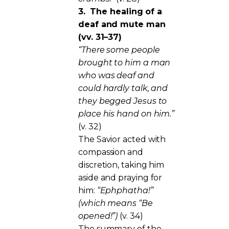
3.
The healing of a
deaf and mute man
(vv. 31–37)
“There some people
brought to him a man
who was deaf and
could hardly talk, and
they begged Jesus to
place his hand on him.”
(v. 32)
The Savior acted with
compassion and
discretion, taking him
aside and praying for
him:
“Ephphatha!”
(which means “Be
opened!”)
(v. 34)
The summary of the