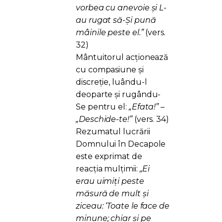
vorbea cu anevoie şi L-
au rugat să-Şi pună
mâinile peste el.”
(vers.
32)
Mântuitorul acționează
cu compasiune și
discreție, luându-l
deoparte și rugându-
Se pentru el:
„Efata!” –
„Deschide-te!”
(vers. 34)
Rezumatul lucrării
Domnului în Decapole
este exprimat de
reacția mulțimii:
„Ei
erau uimiţi peste
măsură de mult şi
ziceau: ‘Toate le face de
minune; chiar şi pe