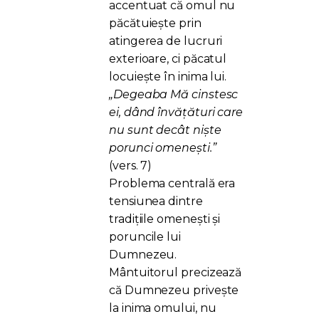
accentuat că omul nu
păcătuiește prin
atingerea de lucruri
exterioare, ci păcatul
locuiește în inima lui.
„Degeaba Mă cinstesc
ei, dând învăţături care
nu sunt decât nişte
porunci omeneşti.”
(vers. 7)
Problema centrală era
tensiunea dintre
tradițiile omenești și
poruncile lui
Dumnezeu.
Mântuitorul precizează
că Dumnezeu privește
la inima omului, nu