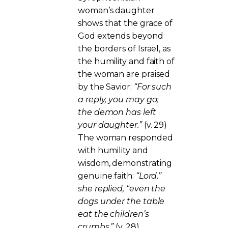
woman’s daughter
shows that the grace of
God extends beyond
the borders of Israel, as
the humility and faith of
the woman are praised
by the Savior:
“For such
a reply, you may go;
the demon has left
your daughter.”
(v. 29)
The woman responded
with humility and
wisdom, demonstrating
genuine faith:
“Lord,”
she replied, “even the
dogs under the table
eat the children’s
crumbs.”
(v. 28)