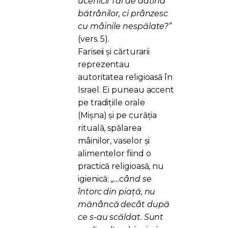
ucenicii Tăi de datina
bătrânilor, ci prânzesc
cu mâinile nespălate?”
(vers. 5).
Fariseii și cărturarii
reprezentau
autoritatea religioasă în
Israel. Ei puneau accent
pe tradițiile orale
(Mișna) și pe curăția
rituală, spălarea
mâinilor, vaselor și
alimentelor fiind o
practică religioasă, nu
igienică:
„…când se
întorc din piaţă, nu
mănâncă decât după
ce s-au scăldat. Sunt