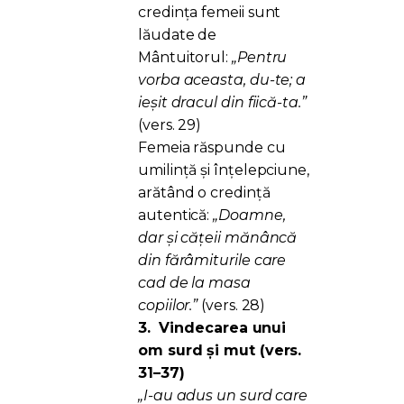
credința femeii sunt
lăudate de
Mântuitorul:
„Pentru
vorba aceasta, du-te; a
ieşit dracul din fiică-ta.”
(vers. 29)
Femeia răspunde cu
umilință și înțelepciune,
arătând o credință
autentică:
„Doamne,
dar și cățeii mănâncă
din fărâmiturile care
cad de la masa
copiilor.”
(vers. 28)
3.
Vindecarea unui
om surd și mut (vers.
31–37)
„I-au adus un surd care