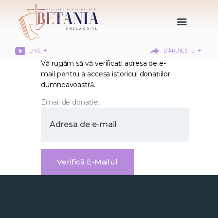
LIVE
DĂRUIEȘTE
Vă rugăm să vă verificați adresa de e-
HOME
mail pentru a accesa istoricul donațiilor
DESPRE NOI
dumneavoastră.
DEPARTAMENTE
Email de donație:
RESURSE
CITIREA BIBLIEI
MISIUNEA BETANIA
CONTACT
INFORMAȚII
LOGIN MEMBER
PORTAL